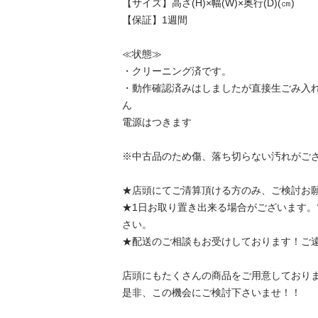
【サイズ】高さ(H)×幅(W)×奥行(D)(㎝)

【保証】1週間

≪状態≫

・クリーニング済です。

・動作確認済みはしましたが直接生ごみ入
ん

電源はつきます

※中古品のため傷、落ち切らない汚れがござい
★店頭にてご清算頂ける方のみ、ご検討お願い
★1日お取り置き出来る場合がございます
さい。

★配送のご相談もお受けしております！ご遠慮
店頭にもたくさんの商品をご用意しております