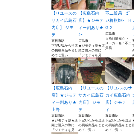
【リユースの
【広島石内
不二貿易 ｶﾞ
サカイ広島石
店】★ジモテ
ﾗｽ将棋ｾｯﾄ H
内店】 ジモ
ィー割あり★
G-2...
広島市
テ...
ｺｰ...
☆商品情報☆ ・
五日市駅
広島市
メーカー名：不二
下記URLから当店
★ジモティ割★店
貿易 ...
の掲載商品をまと
頭ご購入の際に
めてご覧い...
「ジモティを見...
【広島石内
【リユースの
【リユ-スのサ
店】★ジモテ
サカイ広島石
カイ広島石内
ィー割あり★
内店】 ジモ
店】ジモテ
上野...
テ...
ィ...
五日市駅
五日市駅
五日市駅
★ジモティ割★店
下記URLから当店
下記URLから当店
頭ご購入の際に
の掲載商品をまと
の掲載商品をまと
「ジモティを見...
めてご覧い...
めてご覧い...