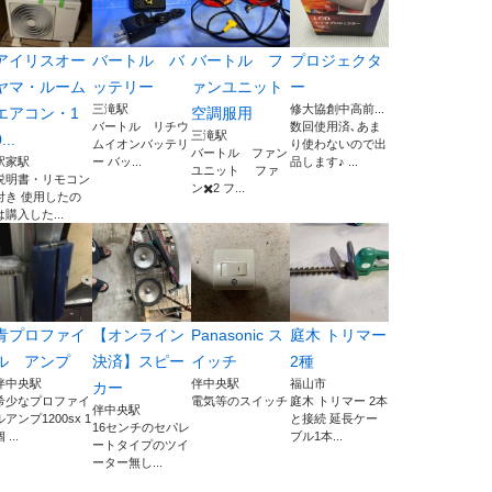
アイリスオー
バートル バ
バートル フ
プロジェクタ
ヤマ・ルーム
ッテリー
ァンユニット
ー
三滝駅
修大協創中高前...
エアコン・1
空調服用
バートル リチウ
数回使用済､あま
三滝駅
...
ムイオンバッテリ
り使わないので出
バートル ファン
駅家駅
ー バッ...
品します♪ ...
ユニット ファ
説明書・リモコン
ン✖️2 フ...
付き 使用したの
は購入した...
青プロファイ
【オンライン
Panasonic ス
庭木 トリマー
ル アンプ
決済】スピー
イッチ
2種
伴中央駅
伴中央駅
福山市
カー
希少なプロファイ
電気等のスイッチ
庭木 トリマー 2本
伴中央駅
ルアンプ1200sx 1
と接続 延長ケー
16センチのセパレ
 ...
ブル1本...
ートタイプのツイ
ーター無し...