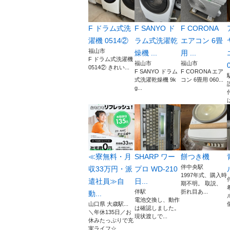
F ドラム式洗
F SANYO ド
F CORONA
濯機 0514②
ラム式洗濯乾
エアコン 6畳
福山市
燥機 ...
用 ...
F ドラム式洗濯機
福山市
福山市
0
0514② きれい...
F SANYO ドラム
F CORONA エア
式洗濯乾燥機 9k
コン 6畳用 060...
g...
≪寮無料・月
SHARP ワー
餅つき機
伴中央駅
収33万円・派
プロ WD-210
1997年式、購入時
遣社員≫自
日...
期不明。 取説、
伴駅
折れ目あ...
動...
電池交換し、動作
山口県 大歳駅...
個
は確認しました。
＼年休135日／お
現状渡しで...
休みたっぷりで充
実ライフ☆...