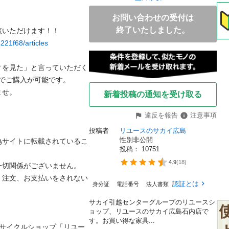
お問い合わせの受付は
終了いたしました。
221f68/articles
ィを見た」と言っていただく
ご購入が可能です。



新着投稿の通知を受け取る
違反を報告
注意事項
投稿者
リユースのサカイ広島
性別非公開
偽サイトに転載されているこ
投稿： 
10751
4.9
(
18
)
切関係がございません。

、注文、お支払いをされない
認証とは
身分証
電話番号
法人書類
サカイ引越センターグループのリユースシ
ョップ、リユースのサカイ広島石内店で
す。お買い得な家具...
リサイクルショップ「リユー