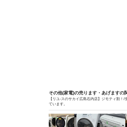
その他(家電)の売ります・あげますの
【リユ-スのサカイ広島石内店】ジモティ割！/生
ています。