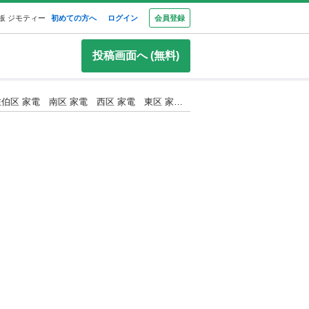
板 ジモティー
初めての方へ
ログイン
会員登録
投稿画面へ (無料)
【リユ-スのサカイ広島石内店】ジモティ割！/生ごみ減量乾燥機/島産業/2019年製/クリ-ニング済み/HG-9504/広島市 家電 佐伯区 家電 南区 家電 西区 家電 東区 家電 中区 家電 安佐南区 家電 安佐北区 家電 安芸区 家電 府中町 家電 海田町 家電 熊野町 家電 坂町 家電 廿日市市 家電