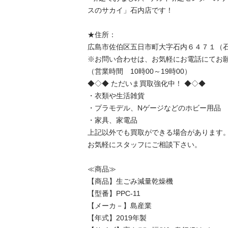
スのサカイ」石内店です！

★住所：

広島市佐伯区五日市町大字石内６４７１（石
※お問い合わせは、お気軽にお電話にてお願い
（営業時間　10時00～19時00）

◆◇◆ ただいま買取強化中！ ◆◇◆

・衣類や生活雑貨

・プラモデル、Nゲージなどのホビー用品

・家具、家電品

上記以外でも買取ができる場合があります。
お気軽にスタッフにご相談下さい。

≪商品≫

【商品】生ごみ減量乾燥機

【型番】PPC-11

【メーカ－】島産業

【年式】2019年製
