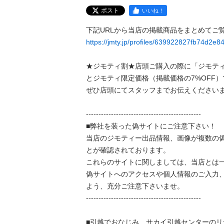
ポスト
いいね！
https://jmty.jp/profiles/639922827fb74d2e84
★ジモティ割★店頭ご購入の際に「ジモテ
とジモティ限定価格（掲載価格の7%OFF）で
ぜひ店頭にてスタッフまでお伝えくださいませ。
----------------------------------------------

■弊社を装った偽サイトにご注意下さい！

当店のジモティー出品情報、画像が複数の
とが確認されております。

これらのサイトに関しましては、当店とは一
偽サイトへのアクセスや個人情報のご入力
よう、充分ご注意下さいませ。

----------------------------------------------

■引越でおなじみ、サカイ引越センターの