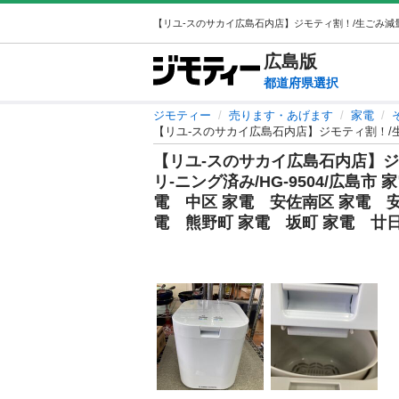
広島
版
都道府県選択
ジモティー
売ります・あげます
家電
【リユ-スのサカイ広島石内店】ジモ
リ-ニング済み/HG-9504/広島
電 中区 家電 安佐南区 家電 安
電 熊野町 家電 坂町 家電 廿