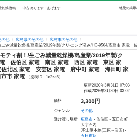
【リユ-スのサカイ広島石内店】ジモティ割！/生ごみ減量乾燥機/島産業/2019年製/クリ-ニング済み/HG-9504/広島市 家電佐伯区 家… (リユースのサカイ広島) 五日市のその他の中古あげます・譲ります｜ジモティーで不用品の処分
中古
売ります・あげます
地元の掲示
その他
広島県のその他
広島市のその他
ティ割！/生ごみ減量乾燥機/島産業/2019年製/ク
市 家電 佐伯区 家電 南区 家電 西区 家電 東区 家
佐北区 家電 安芸区 家電 府中町 家電 海田町 家
日市市 家電
（投稿ID : 1o2ze3）
更新
2026年3月31日 07:03
作成
2026年3月30日 03:02
価格
3,300円
ジャンル
その他
受け渡し場所
広島市
 - 佐伯区
 - 五日市町
大字石内
JR山陽本線(三原～岩国) - 
五日市駅