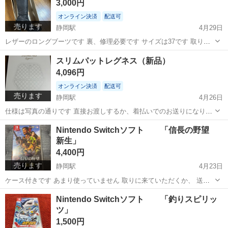
3,000円
ーパックで郵送します
オンライン決済
配送可
売ります
静岡駅
4月29日
レザーのロングブーツです 裏、修理必要です サイズは37です 取りに
来ていただくか、着払いで郵送もできます
静岡
静岡市
静岡駅
靴
PRADA
スリムパットレグネス（新品）
4,096円
オンライン決済
配送可
売ります
静岡駅
4月26日
仕様は写真の通りです 直接お渡しするか、着払いでのお送りになりま
す お支払い→お渡しの場合は現地で現金可
静岡
静岡市
静岡駅
マッサージ器
お盆
Nintendo Switchソフト 「信長の野望
新生」
4,400円
売ります
静岡駅
4月23日
ケース付きです あまり使っていません 取りに来ていただくか、 送料
いただければお送りします お支払いはご相談に応じます
静岡
静岡市
静岡駅
ポータブルゲーム
せん
Nintendo Switchソフト 「釣りスピリッ
ツ」
1,500円