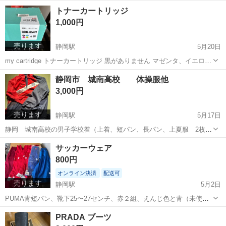
来ていただく どちらでも構いません
静岡
静岡市
静岡駅
その他
アルコール
トナーカートリッジ
1,000円
売ります
静岡駅
5月20日
my cartridge トナーカートリッジ 黒がありません マゼンタ、イエロ
ー、シアンが入っています 中袋は未開封です 取りに来ていただける方
静岡
静岡市
静岡駅
その他
トナーカートリッジ
静岡市 城南高校 体操服他
でお願いします
3,000円
売ります
静岡駅
5月17日
静岡 城南高校の男子学校着（上着、短パン、長パン、上夏服 2枚、
冬ニット）です 170㎝細身が着用していました ほつれ等なく良品で
静岡
静岡市
静岡駅
その他
城南高校
サッカーウェア
す 取りに来ていただける方でお願いいたします
800円
オンライン決済
配送可
売ります
静岡駅
5月2日
PUMA青短パン、靴下25〜27センチ、赤２組、えんじ色と青（未使
用）１組ずつ 中古のものも、程度がよいです（あまり使ってないの
静岡
静岡市
静岡駅
その他
えんじ色
PRADA ブーツ
で） まとめてお譲りします 取り来ていただけるか（現金も可）、レタ