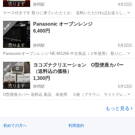
売ります
静岡駅
4月22日
ケース付きです 取りに来ていただくか、 送料いただければお送りしま
す お支払いはご相談応じます！
静岡
静岡市
静岡駅
ポータブルゲーム
釣りスピリッツ
Panasonic オーブンレンジ
6,400円
売ります
静岡駅
5月22日
Panasonicオーブンレンジ NE-MS266 中古美品（２年使用） 取りに来
ていただける方でお願いします
静岡
静岡市
静岡駅
キッチン家電
Panasonic
ヨコズナクリエーション O型便座カバー
（送料込の価格）
1,300円
売ります
静岡駅
5月13日
O型便座カバー 送料込 新品 未使用 ３枚（ブラウン、ライトグレ
ー、チャコールグレー） 取りに来ていただけるようであれば、1,000
静岡
静岡市
静岡駅
家庭用品
便座
円でお願いします 自宅トイレの便座に合わず…確認不足でした 外袋か
もっと見る
ら触った感じはふわふわ...
初めての方へ
利用規約