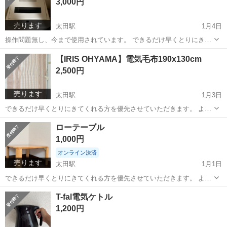
3,000円
売ります
太田駅
1月4日
操作問題無し、今まで使用されています。 できるだけ早くとりにきて
くれる方を優先させていただきます。 よろしくおねがいします。
群馬
太田市
太田駅
生活家電
【IRIS OHYAMA】電気毛布190x130cm
2,500円
売ります
太田駅
1月3日
できるだけ早くとりにきてくれる方を優先させていただきます。 よろ
しくおねがいします。
群馬
太田市
太田駅
季節、空調家電
IRIS
ローテーブル
1,000円
オンライン決済
売ります
太田駅
1月1日
できるだけ早くとりにきてくれる方を優先させていただきます。 よろ
しくおねがいします。
群馬
太田市
太田駅
テーブル
ロー
T-fal電気ケトル
1,200円