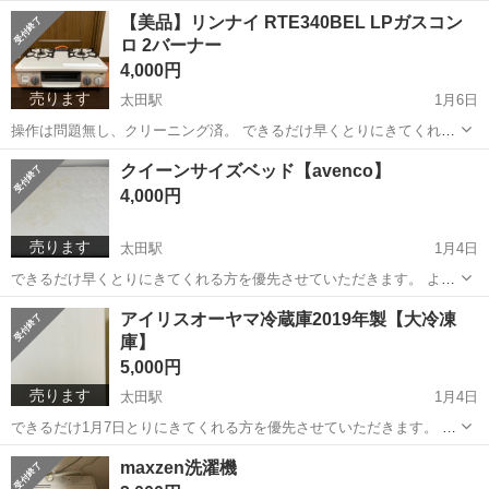
しくおねがいします。
群馬
太田市
太田駅
寝具
ニトリ
【美品】リンナイ RTE340BEL LPガスコン
ロ 2バーナー
4,000円
売ります
太田駅
1月6日
操作は問題無し、クリーニング済。 できるだけ早くとりにきてくれる
方を優先させていただきます。 よろしくおねがいします。
群馬
太田市
太田駅
調理器具
バーナー
クイーンサイズベッド【avenco】
4,000円
売ります
太田駅
1月4日
できるだけ早くとりにきてくれる方を優先させていただきます。 よろ
しくおねがいします。
群馬
太田市
太田駅
寝具
クイーンサイズベッド
アイリスオーヤマ冷蔵庫2019年製【大冷凍
庫】
5,000円
売ります
太田駅
1月4日
できるだけ1月7日とりにきてくれる方を優先させていただきます。 よ
ろしくおねがいします。
群馬
太田市
太田駅
キッチン家電
冷凍庫
maxzen洗濯機