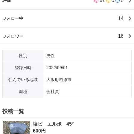
61
0
0
評価
います。 メール返信は早く、連絡もマメに取れるので、是非私と
のお取り引きをよろしくお願いいたします🙇 農地転用の手続き、
書類申請するも却下され3/20に再提出→現在、農業委員会の開催
14
フォロー中
を待ち申請の許可待ち。→6/24に農転の許可がおり土地を購入。
→ジモティーで出会った業者さんに整地していただいている。→
ご縁なのでその業者さんにテニスコート下の地盤改良までもお願
16
フォロワー
いし、テニスコート施工業者と三者打ち合わせ完了。→12月末、
資材の生産待ちをしながらその間にフェンス施工の相見積もり。
→R8.2.10テニスコートを囲う擁壁部分の完成と地盤改良完了。→
性別
男性
暗渠排水工事を自分で施工。→3月末にオムニコート完成→R8.4
月から約1ヶ月をかけ自力で周囲フェンスを完成させる。→フェン
登録日時
2022/09/01
スに防風ネットを取り付け、初の練習会開催。→6月半ばからトイ
レをDIYで建設中。←
住んでいる地域
大阪府柏原市
職種
会社員
投稿一覧
塩ビ エルボ 45°
600円