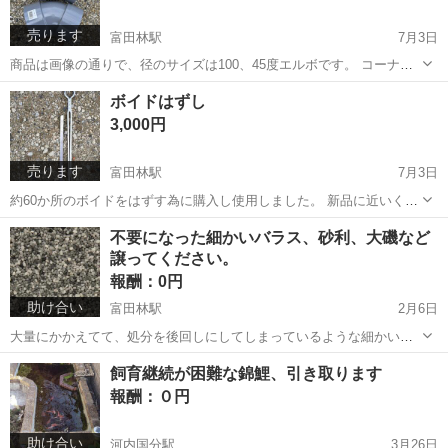
売ります
富田林駅
7月3日
商品は画像の通りで、径のサイズは100、45度エルボです。 コーナン
PROで２つ1204円で購入しましたが１つも使用せず両方新品の残って
大阪
南河内郡
富田林駅
その他
コーナン
ボイドはずし
います。 １つ300円でいかがでしょうか？ 柏原自宅付近コンビニか河
3,000円
南町寺田の土地での...
売ります
富田林駅
7月3日
約60か所のボイドをはずす為に購入し使用しました。 新品に近いくら
い綺麗な状態ですが、もう使うことがないので必要な方にお譲りいた
大阪
南河内郡
富田林駅
その他
ボイド
不要になった細かいバラス、砂利、大磯など
します。 柏原自宅付近か河南町寺田の土地での取引をお願いします。
譲ってください。
#ボイド外し #スリーブ抜き
報酬：0円
助け合い
富田林駅
2月6日
大量にかかえてて、処分を後回しにしてしまっているような細かいバ
ラスや砂利などがございましたら、引き取りに伺いますのでご寄付く
大阪
南河内郡
富田林駅
買いたい/ください
砂利
飼育継続が困難な錦鯉、引き取ります
ださい。
報酬：０円
助け合い
河内国分駅
3月26日