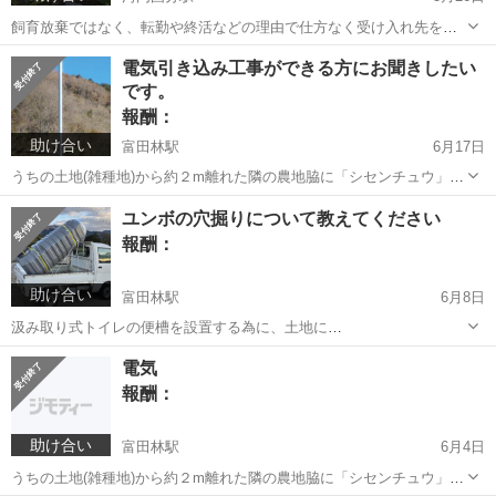
飼育放棄ではなく、転勤や終活などの理由で仕方なく受け入れ先を探
しておられる方へ🐟 または写真の池に合いそうだから｢ウチの自慢の
大阪
柏原市
河内国分駅
買いたい/ください
所有者
電気引き込み工事ができる方にお聞きしたい
鯉だけど数匹譲渡してあげる｣といった錦鯉のブリーダー様からのご連
です。
絡もお待ちしております。 こち...
報酬：
助け合い
富田林駅
6月17日
うちの土地(雑種地)から約２m離れた隣の農地脇に「シセンチュウ」が
立っていて、関西電力に確認を取ったところ、シセンチュウまで電線
大阪
南河内郡
富田林駅
教えて
分電盤
ユンボの穴掘りについて教えてください
を引っ張ってきて、その支線柱から約25mくらい離れたうちの敷地内
報酬：
の所定の場所に関西電力が電気を引...
助け合い
富田林駅
6月8日
汲み取り式トイレの便槽を設置する為に、土地に
(縦)2,300mm×(横)900mm×(深さ)1,150mmよりは少し大きめに穴を掘り
大阪
南河内郡
富田林駅
教えて
ユンボ
電気
たいです。 ユンボを持ち込んで穴掘り作業をしてもらったらどれくら
報酬：
いの金額でやってもらえるもの...
助け合い
富田林駅
6月4日
うちの土地(雑種地)から約２m離れた隣の農地脇に「シセンチュウ」が