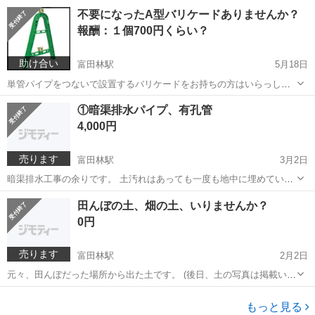
立っていて、関西電力に確認を取ったところ、シセンチュウまで電線
大阪
南河内郡
富田林駅
教えて
土地
不要になったA型バリケードありませんか？
を引っ張ってきて、さらに支線柱から約25mくらい離れたうちの敷地
報酬：１個700円くらい？
内に関西電力が電気を引っ張ってき...
助け合い
富田林駅
5月18日
単管パイプをつないで設置するバリケードをお持ちの方はいらっしゃ
いませんか？ 余らせていて敷地の端っこで処分に困って放置されてる
大阪
南河内郡
富田林駅
買いたい/ください
単管パイプ
①暗渠排水パイプ、有孔管
ようなもので結構ですので安値で譲っていただけたらありがたいで
4,000円
す。 ５つ以上は必要です🙇
売ります
富田林駅
3月2日
暗渠排水工事の余りです。 土汚れはあっても一度も地中に埋めていな
い新品です。 パイプの目が大きいので土が流れないように不織布等で
大阪
南河内郡
富田林駅
その他
暗渠排水
田んぼの土、畑の土、いりませんか？
しっかり包んで使用しましょう。 長さは１本約10mのものから約13m
0円
のものまであります。 外径は...
売ります
富田林駅
2月2日
元々、田んぼだった場所から出た土です。 (後日、土の写真は掲載いた
します) 土を入れて造成していたら想定より溢れてしまったようなので
大阪
南河内郡
富田林駅
その他
田んぼ
農地の土を必要な方に差し上げます。 軽トラ等で持ち帰れる量の取り
もっと見る