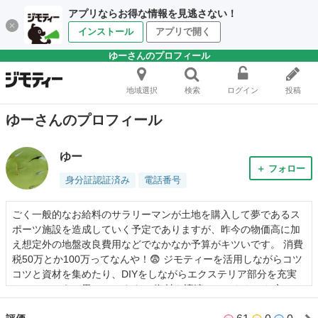
アプリならお得な情報を見逃さない！
インストール
アプリで開く
ゆーさんのプロフィール
地域選択
検索
ログイン
投稿
ゆーさんのプロフィール
ゆー
＋ フォロー
身分証認証済み
電話番号
ごく一般的なお給料のサラリーマンが土地を購入して夢であるス
ポーツ施設を造成していく予定でありますが、昨今の物価高に加
え想定外の地盤改良費用などでなかなか予算がキツいです。 消費
税50万とか100万ってなんや！😨 ジモティーを活用しながらコツ
コツと資材を集めたり、DIYをしながらエクステリア部分を充実
させていこうと思っています。 資材を譲渡していただいた方々や
知識を与えて下さる方達には本当にお世話になっており感謝して