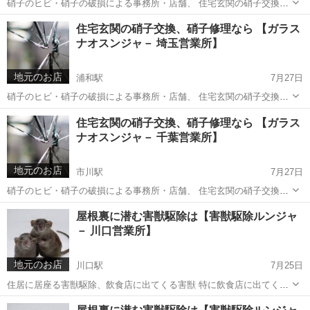
硝子のヒビ・硝子の破損による事務所・店舗、 住宅玄関の硝子交換、
硝子修理なら 【ガラスナオスンジャ－ 東京営業所】でしております。
東京
新宿区
新宿駅
ガラス修理
見積
住宅玄関の硝子交換、硝子修理なら 【ガラス
修理出張エリア：東京・神奈川・埼玉・千葉。 硝子の破損に緊急で駆
ナオスンジャ－ 埼玉営業所】
付けガラス交...
地元のお店
浦和駅
7月27日
硝子のヒビ・硝子の破損による事務所・店舗、 住宅玄関の硝子交換、
硝子修理なら 【ガラスナオスンジャ－ 埼玉営業所】でしております。
埼玉
さいたま市
浦和駅
ガラス修理
見積
住宅玄関の硝子交換、硝子修理なら 【ガラス
修理出張エリア：東京・神奈川・埼玉・千葉。 硝子の破損に緊急で駆
ナオスンジャ－ 千葉営業所】
付けガラス交...
地元のお店
市川駅
7月27日
硝子のヒビ・硝子の破損による事務所・店舗、 住宅玄関の硝子交換、
硝子修理なら 【ガラスナオスンジャ－ 千葉営業所】でしております。
千葉
市川市
市川駅
ガラス修理
見積
屋根裏に潜む害獣駆除は【害獣駆除ルンジャ
修理出張エリア：東京・神奈川・埼玉・千葉。 硝子の破損に緊急で駆
－ 川口営業所】
付けガラス交...
地元のお店
川口駅
7月25日
住居に居座る害獣駆除、飲食店に出てくる害獣 特に飲食店に出てくる
ネズミ、ゴキブリなどの害獣害虫は 店舗経営に大きく関わるかと思い
埼玉
川口市
川口駅
その他