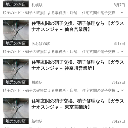
地元のお店
札幌駅
8月7日
硝子のヒビ・硝子の破損による事務所・店舗、 住宅玄関の硝子交換、
硝子修理なら 【ガラスナオスンジャ－ 札幌営業所】でしております。
北海道
札幌市
札幌駅
ガラス修理
見積
住宅玄関の硝子交換、硝子修理なら 【ガラス
修理出張エリア：札幌市、江別市、北広島市、恵庭市、千歳市、苫小
ナオスンジャ－ 仙台営業所】
牧市ほか。 硝...
地元のお店
あおば通駅
8月7日
硝子のヒビ・硝子の破損による事務所・店舗、 住宅玄関の硝子交換、
硝子修理なら 【ガラスナオスンジャ－ 仙台営業所】でしております。
宮城
仙台市
あおば通駅
ガラス修理
見積
住宅玄関の硝子交換、硝子修理なら 【ガラス
修理出張エリア：仙台市・塩釜市、多賀城市、名取市、岩沼市、利府
ナオスンジャ－ 神奈川営業所】
町など。 硝子...
地元のお店
川崎駅
7月27日
硝子のヒビ・硝子の破損による事務所・店舗、 住宅玄関の硝子交換、
硝子修理なら 【ガラスナオスンジャ－ 神奈川営業所】でしておりま
神奈川
川崎市
川崎駅
ガラス修理
見積
住宅玄関の硝子交換、硝子修理なら 【ガラス
す。 修理出張エリア：東京・神奈川・埼玉・千葉。 硝子の破損に緊急
ナオスンジャ－ 東京営業所】
で駆付けガラス...
地元のお店
新宿駅
7月27日