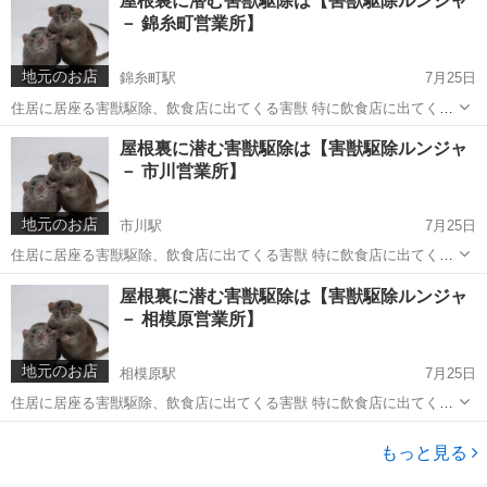
屋根裏に潜む害獣駆除は【害獣駆除ルンジャ
ます。 【害獣駆除ルンジャ－ 川口営業所】でしております。 修理出
－ 錦糸町営業所】
張エリア：埼玉・東...
地元のお店
錦糸町駅
7月25日
住居に居座る害獣駆除、飲食店に出てくる害獣 特に飲食店に出てくる
ネズミ、ゴキブリなどの害獣害虫は 店舗経営に大きく関わるかと思い
東京
葛飾区
錦糸町駅
その他
ネズミ
屋根裏に潜む害獣駆除は【害獣駆除ルンジャ
ます。 【害獣駆除ルンジャ－ 錦糸町営業所】でしております。 修理
－ 市川営業所】
出張エリア：東京・...
地元のお店
市川駅
7月25日
住居に居座る害獣駆除、飲食店に出てくる害獣 特に飲食店に出てくる
ネズミ、ゴキブリなどの害獣害虫は 店舗経営に大きく関わるかと思い
千葉
市川市
市川駅
その他
屋根裏に潜む害獣駆除は【害獣駆除ルンジャ
ます。 【害獣駆除ルンジャ－ 市川営業所】でしております。 修理出
－ 相模原営業所】
張エリア：埼玉・東...
地元のお店
相模原駅
7月25日
住居に居座る害獣駆除、飲食店に出てくる害獣 特に飲食店に出てくる
ネズミ、ゴキブリなどの害獣害虫は 店舗経営に大きく関わるかと思い
神奈川
相模原市
相模原駅
その他
ます。 【害獣駆除ルンジャ－ 相模原営業所】でしております。 修理
もっと見る
出張エリア：神奈川...