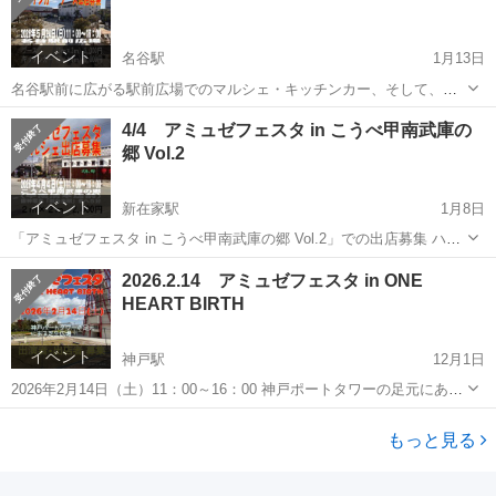
時 2026年...
イベント
名谷駅
1月13日
名谷駅前に広がる駅前広場でのマルシェ・キッチンカー、そして、ス
テージのイベントです。 お買い物などで多くの人でにぎわう名谷駅前
兵庫
神戸市
名谷駅
フリーマーケット
キッチンカー
4/4 アミュゼフェスタ in こうべ甲南武庫の
の商業施設が立ち並ぶ広場で、アミュゼフェスタを開催。 「アミュゼ
郷 Vol.2
フェスタ in 名谷駅前広...
イベント
新在家駅
1月8日
「アミュゼフェスタ in こうべ甲南武庫の郷 Vol.2」での出店募集 ハン
ドメイド作品、グッズ販売、ワークショップ、家庭不用品、遊戯など
兵庫
神戸市
新在家駅
フリーマーケット
コロナ
2026.2.14 アミュゼフェスタ in ONE
の出店を募集。 会場内では、ダンスや音楽のステージも行われます。
HEART BIRTH
日時 ...
イベント
神戸駅
12月1日
2026年2月14日（土）11：00～16：00 神戸ポートタワーの足元にある
広場「ONE HEART BIRTH」において、マルシェ＆キッチンカーと、
兵庫
神戸市
神戸駅
フリーマーケット
マルシェ
ステージのイベントを開催します。 神戸の観光の一等地、神戸ポー
もっと見る
ト...