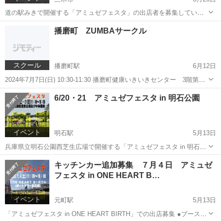
道の駅みきで開催する「アミュゼフェスタ」の出店者を募集していま
す。 ハンドメイド作品、雑貨・グッズ販売、ワークショップ、家庭不
兵庫
三木市
フリーマーケット
会場
播磨町 ZUMBAサークル
用品、遊戯コーナーなど、幅広いジャンルの出店が可能 です。当日は
2階催事場でダンスや音楽のス...
スクール
播磨町駅
6月12日
2024年7月7日(日) 10:30-11:30 播磨町健康いきいきセンター 3階第2
会議室 （兵庫県加古郡播磨町南大中1丁目8番60号） ¥1,000- 当日参加
兵庫
加古郡
播磨町駅
ズンバ
ZUMBA
6/20・21 アミュゼフェスタ in 明石公園
オッケー👌 インストラクター:MICO ※...
イベント
明石駅
5月13日
兵庫県立明石公園西芝生広場で開催する「アミュゼフェスタ in 明石公
園」での出店募集 ●ブース（ハンドメイド作品、グッズ販売、ワーク
兵庫
明石市
明石駅
フリーマーケット
屋台
キッチンカー追加募集 ７月４日 アミュゼ
ショップ、家庭不用品） ●屋台（遊戯、飲食など） ●キッチンカー 会
フェスタ in ONE HEART B…
場内では、ダンス...
イベント
元町駅
5月13日
「アミュゼフェスタ in ONE HEART BIRTH」での出店募集 ●ブース