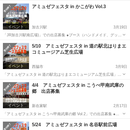
（ハンドメイド作品、グッズ販売、ワークショップ、家庭不用品、遊
兵庫
神戸市
元町駅
フリーマーケット
アミュゼフェスタ in かこがわ Vol.3
戯） 会場内では、ダンスや音楽のステージも行われます。 日時
2026年...
イベント
加古川駅
3月19日
「JR加古川駅南広場)」での出店募集 ●ブース（ハンドメイド、グッズ
販売、ワークショップ、家庭不用品、遊戯） ●キッチンカー イベント
兵庫
加古川市
加古川駅
フリーマーケット
5/10 アミュゼフェスタ in 道の駅北はりまエ
では、ダンスや音楽のステージも行われます。 日時 2026年7月11
コミュージアム芝生広場
キッチンカー
日...
イベント
西脇市
3月9日
「アミュゼフェスタ in 道の駅北はりまエコミュージアム芝生広場」で
の出店募集 ●ブース（ハンドメイド作品、グッズ販売、ワークショッ
兵庫
西脇市
フリーマーケット
多肉
4/4 アミュゼフェスタ in こうべ甲南武庫の
プ、家庭不用品、遊戯） 会場内では、ダンスや音楽のステージも行
郷 出店募集
われます。 ●道の駅北...
イベント
新在家駅
2月17日
「アミュゼフェスタ in こうべ甲南武庫の郷 Vol.2」での出店募集 ●ブ
ース（ハンドメイド作品、グッズ販売、ワークショップ、家庭不用
兵庫
神戸市
新在家駅
フリーマーケット
コロナ
5/24 アミュゼフェスタ in 名谷駅前広場
品、遊戯） 会場内では、ダンスや音楽のステージも行われます。 日