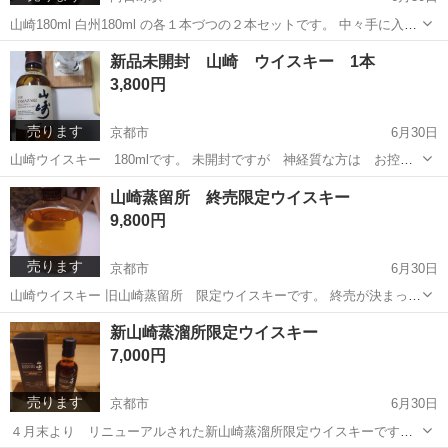
山崎180ml 白州180ml の各１本づつの２本セットです。 中々手に入れ
づらい品物ですので お早めにお問い合わせ下さい。 新品未開封です
京都
京都市
向日町駅
家具
セット
新品未開封 山崎 ウイスキー 1本
が 神経質な方は ご遠慮ください。 山崎ウイスキー 白州ウイスキー
3,800円
サントリー
売ります
京都市
6月30日
山崎ウイスキー 180mlです。 未開封ですが 神経質な方は お控え
下さい。 人気商品につき品切れの可能性がございます。 ご了承下さ
京都
京都市
ウイスキー
セット
山崎蒸留所 終売限定ウイスキー
い。
9,800円
売ります
京都市
6月30日
山崎ウイスキー 旧山崎蒸留所 限定ウイスキーです。 終売が決まった
ようです。 足繁く通い ようやく手に入れました。
京都
京都市
ウイスキー
新山崎蒸溜所限定ウイスキー
7,000円
売ります
京都市
6月30日
４月末より リニューアルされた新山崎蒸溜所限定ウイスキーです。