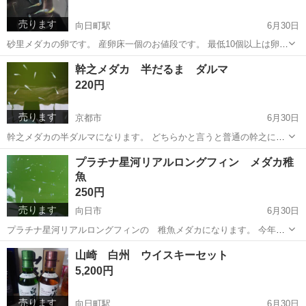
売ります
向日町駅
6月30日
砂里メダカの卵です。 産卵床一個のお値段です。 最低10個以上は卵
を 確認してからお譲り致します。
京都
向日市
向日町駅
その他
メダカ
幹之メダカ 半だるま ダルマ
220円
売ります
京都市
6月30日
幹之メダカの半ダルマになります。 どちらかと言うと普通の幹之に近
いです。 生体1匹辺りの価格です。 あくまで個人飼育ですので ご理
京都
京都市
その他
ダルマ
プラチナ星河リアルロングフィン メダカ稚
解下さい。
魚
250円
売ります
向日市
6月30日
プラチナ星河リアルロングフィンの 稚魚メダカになります。 今年産
まれの 稚魚です。 あと1ヶ月前後で 卵を持てるくらいのサイズで
京都
向日市
その他
ルロングフィン
山崎 白州 ウイスキーセット
す。 一匹から お譲り可能ですので お気軽にお問い合わせ下さい。
5,200円
売ります
向日町駅
6月30日