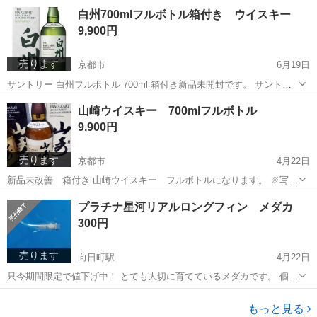
シリアルナンバーの入った特別感のあるウイスキーです。 山崎蒸溜所
京都
京都市
ウイスキー
白州700mlフルボトル箱付き ウイスキー
山崎ウイスキー
9,900円
売ります
京都市
6月19日
サントリー 白州フルボトル 700ml 箱付き新品未開封です。 サントリ
ー 山崎 白州 響 ウイスキー ハイボール 角 お酒につき未成年の方はお
京都
京都市
ウイスキー
サントリー
山崎ウイスキー 700mlフルボトル
断り致します。
9,900円
売ります
京都市
4月22日
新品未改善 箱付き 山崎ウイスキー フルボトルになります。 ※写真
は100周年記念ラベルですが 今回の出品はノーマルラベルになりま
京都
京都市
ウイスキー
サントリー
プラチナ星河リアルロングフィン メダカ
す。 ご注意下さい。 山崎蒸溜所 サントリー 希少 白州
300円
売ります
向日町駅
4月22日
只今期間限定で値下げ中！ とても大切に育てているメダカです。 個人
的にお気に入りですので大切に飼って頂きたいです。 販売価格は一匹
京都
向日市
向日町駅
その他
星河
辺りの価格になりますので ご希望の数を販売させて頂きます。 ただ
もっと見る