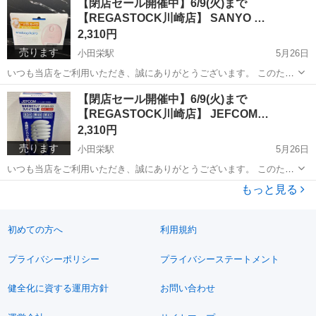
【閉店セール開催中】6/9(火)まで
お客様にご来店・ご利用いただきましたこと、心より感謝申し上げま
【REGASTOCK川崎店】 SANYO …
ボヘミアガラス
す。 閉店に伴い、...
2,310円
売ります
小田栄駅
5月26日
いつも当店をご利用いただき、誠にありがとうございます。 このたび
当店は、誠に勝手ながら閉店することとなりました。 これまで多くの
神奈川
川崎市
小田栄駅
季節、空調家電
サンヨー
【閉店セール開催中】6/9(火)まで
お客様にご来店・ご利用いただきましたこと、心より感謝申し上げま
【REGASTOCK川崎店】 JEFCOM…
す。 閉店に伴い、...
2,310円
売ります
小田栄駅
5月26日
いつも当店をご利用いただき、誠にありがとうございます。 このたび
当店は、誠に勝手ながら閉店することとなりました。 これまで多くの
神奈川
川崎市
小田栄駅
照明器具
電球
もっと見る
お客様にご来店・ご利用いただきましたこと、心より感謝申し上げま
す。 閉店に伴い、...
初めての方へ
利用規約
プライバシーポリシー
プライバシーステートメント
健全化に資する運用方針
お問い合わせ