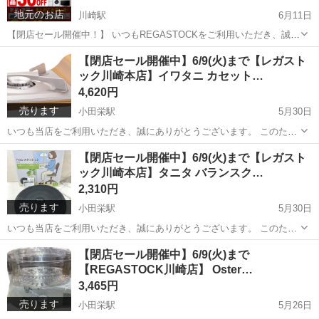
地元のお店
川崎駅
6月11日
【閉店セール開催中！】 いつもREGASTOCKをご利用いただき、誠に
ありがとうございます。 店舗閉店に伴い、閉店セールを開催しており
神奈川
川崎市
川崎駅
リサイクルショップ
閉店セール
【閉店セール開催中】6/9(火)まで【レガスト
ます。 店内商品 全品30％引き にて販売中です。 家具・家電・雑...
ック川崎本店】イワタニ カセット…
4,620円
売ります
小田栄駅
5月30日
いつも当店をご利用いただき、誠にありがとうございます。 このたび
当店は、誠に勝手ながら閉店することとなりました。 これまで多くの
神奈川
川崎市
小田栄駅
キッチン家電
イワタニ
【閉店セール開催中】6/9(火)まで【レガスト
お客様にご来店・ご利用いただきましたこと、心より感謝申し上げま
ック川崎本店】タニタ バランスク…
す。 閉店に伴い、店内...
2,310円
売ります
小田栄駅
5月30日
いつも当店をご利用いただき、誠にありがとうございます。 このたび
当店は、誠に勝手ながら閉店することとなりました。 これまで多くの
神奈川
川崎市
小田栄駅
美容家電
タニタ
【閉店セール開催中】6/9(火)まで
お客様にご来店・ご利用いただきましたこと、心より感謝申し上げま
【REGASTOCK川崎店】 Oster…
す。 閉店に伴い、店内...
3,465円
売ります
小田栄駅
5月26日