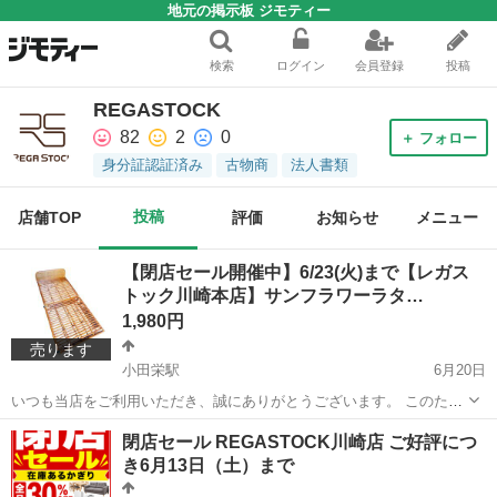
地元の掲示板 ジモティー
検索
ログイン
会員登録
投稿
REGASTOCK
82
2
0
＋ フォロー
身分証認証済み
古物商
法人書類
投稿
店舗TOP
評価
お知らせ
メニュー
【閉店セール開催中】6/23(火)まで【レガス
トック川崎本店】サンフラワーラタ…
1,980円
売ります
小田栄駅
6月20日
いつも当店をご利用いただき、誠にありがとうございます。 このたび
当店は、誠に勝手ながら閉店することとなりました。 これまで多くの
神奈川
川崎市
小田栄駅
ベッド
ラタン
閉店セール REGASTOCK川崎店 ご好評につ
お客様にご来店・ご利用いただきましたこと、心より感謝申し上げま
き6月13日（土）まで
す。 なお、閉店...