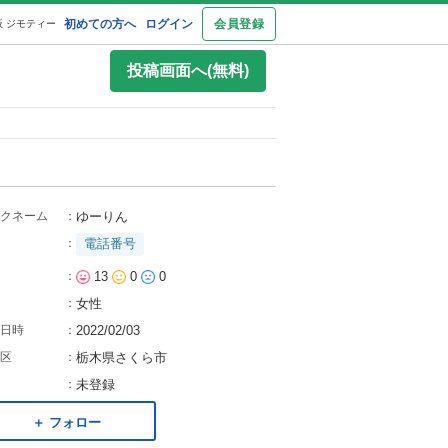
初めての方へ
ログイン
会員登録
 ジモティー
投稿画面へ(無料)
クネーム
：
ゆーりん
：
電話番号
：
13
0
0
：
女性
日時
：
2022/02/03
区
：
栃木県さくら市
：
未登録
＋ フォロー