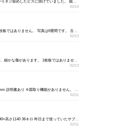
壁掛け型 姿見です。 48×152×厚み2cm 後ろにワイヤーを付けて壁に掛けていました。 結構重いので、しっかりネジ留めしたビスに掛けていました。 鏡の面はきれいな状態です。 プチプチなど簡単な養生は致します。 取りに来て頂ける方にお願い致します。
02/14
足折れ式の座卓になります。 昭和のお品です。 白いボタンを押しながら足を折ります。重さがあります。 1枚板ではありません。 写真は6畳間です。 古いものなので小さな傷があちこちにあります。ウレタンニスなどを塗るときれいにみえるかと思います。 気になさらないなら、このままでもお使いいただけます。 和室に似合うと思います。 畳3分の２弱くらいの大きさです。 104cm×75×高さ33 3月上旬までに引き取りにきてくださる方が希望です。
02/13
昭和の座卓です。 古いものなので天板に傷があります。また、足に傷があります。大きな傷はその2つですが、細かな傷があります。 1枚板ではありません。重いのでひとりでは運べないです。積込くらいならお手伝いは致します。 152cm×92×高さ34 写真は6畳間です。 冠婚葬祭等の来客時に使っていた物です。和室に映えます。 傷はウッドパテやウレタンニス等で塗れば、かなりきれいに見えると思います。 2月中に引き取りに来て頂ける方が希望です。
02/13
シャープ冷凍冷蔵庫 ツードア 上部冷凍室28L 下部冷蔵室90L 合わせて118L 2015年製 幅480 奥525 高さ1160mm 説明書あり ✡️霜取り機能がありません。 年に一度電源を切り、上部だけ数時間解放して霜取りをする必要があります。 また、閉めが甘くて冷凍庫の中の物を解凍させてしまったことがあるため、しっかり閉めることをお勧め致します。 引き取りに来てくださる方が希望です。
02/11
シャープ冷凍冷蔵庫 ツードア 上が冷蔵室90L 下が冷凍室45L 合わせて135L 2007年製 説明書付き 幅480×奥590×高さ1140 36キロ 昨日まで使っていたサブの冷蔵庫になります。飲み物と冷凍食品しか入れていなかったので中はきれいだと思います。 外側は軽いシミと、下部ドア下に少しだけ錆び浮きがあります。 引き取りに来てくださる方に無料で差し上げます。
02/11