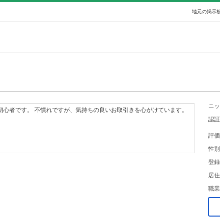
地元の掲示板
ニッ
初心者です。 不慣れですが、気持ちの良いお取引きを心がけています。
認証
評価
性別
登録
居住
職業