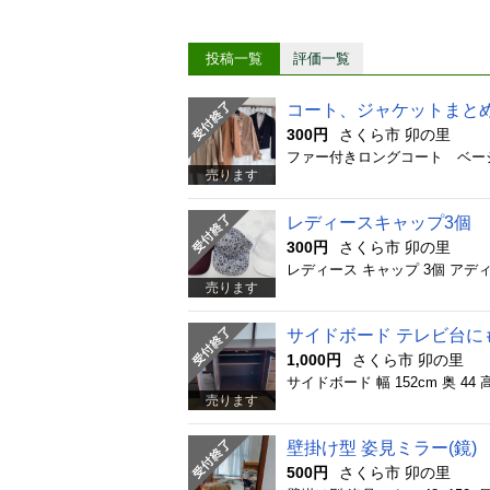
投稿一覧
評価一覧
コート、ジャケットまと
300円
さくら市 卯の里
売ります
レディースキャップ3個
300円
さくら市 卯の里
売ります
サイドボード テレビ台に
1,000円
さくら市 卯の里
売ります
壁掛け型 姿見ミラー(鏡)
500円
さくら市 卯の里