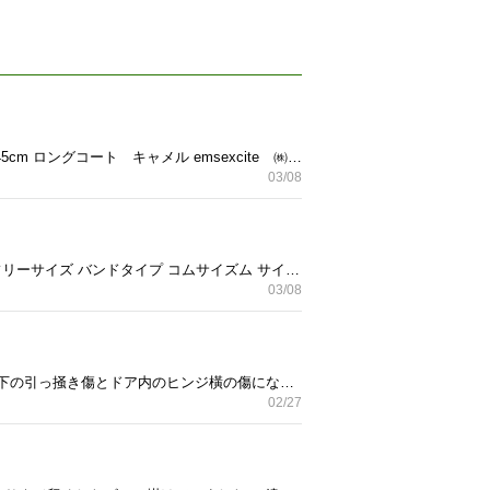
ファー付きロングコート ベージュ ファーは取り外し可 joky gal クロスプラス㈱ Mサイズ 着丈80cm 身幅45cm ロングコート キャメル emsexcite ㈱エムズ 少し使用感があります。 Mサイズ 着丈89cm 身幅54cm ショートコート ベージュ INGNI ㈱イング Mサイズ 1箇所、紐がほつれた事があり、縫ったのですが、どこだかもうわからなかったです。 着丈56cm 身幅48cm ジャケット ネイビーブルー INGNI ㈱イング Mサイズ 着丈49cm 身幅45cm 素人採寸のため、目安とお考え下さい。 5年から7年くらい前の物です。 全てクリーニング及び洗濯済みです。 シミなどは確認出来ませんでした。 近く引っ越しを控えており、引き取りに来てくださる方が希望です。
03/08
レディース キャップ 3個 アディダス パープルに近い茶色 54-57フリーサイズ バンドタイプ GAP 花の模様 フリーサイズ バンドタイプ コムサイズム サイズ54 レース部分は少しアイボリーがかっています。 白のため、ほんの少し黄変があります。 5年くらい前のものになります。 使用頻度は高くありません。 どれも比較的きれいな状態です。 引き取りに来てくださる方が希望です。
03/08
サイドボード 幅 152cm 奥 44 高さ66.5 平成初期の物です。 小さな傷があちこちにあります。 目立つのは左下の引っ掻き傷とドア内のヒンジ橫の傷になります。 ウッドパテやウレタンニスなどで綺麗に見えると思います。 気になさらないなら、上にレース風の布をかけるとおしゃれに見えます。(そうしていたので) 右下にコードを通す穴がありますので、ちょっと高めですが、テレビボードとしてもお使いいただけます。 重さがあります。 引き取りに来てくださる方が希望です。搬出のお手伝いくらいなら致します。
02/27