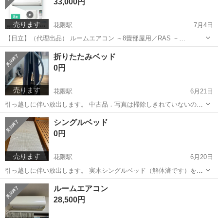
33,000円
機...
売ります
花隈駅
7月4日
【日立】（代理出品） ルームエアコン ～8畳部屋用／RAS －
AJ25M(W) 2023年モデル エアコンポンプダウン濟．室外機もセットで
兵庫
神戸市
花隈駅
季節、空調家電
ルーム
折りたたみベッド
お渡しします。 ※掃除は去年業者洗浄してから今年は業者の洗浄して
0円
おりません。 ...
売ります
花隈駅
6月21日
引っ越しに伴い放出します。 中古品．写真は掃除しきれていないので
汚れていますが、気になる方はご遠慮下さい。 折りたたみベッド写真
兵庫
神戸市
花隈駅
ベッド
折りたたみ
シングルベッド
の通りベッドの一部分にへこみはございますものの、横幅は60cmでご
0円
ざいます。問題なく使用出来...
売ります
花隈駅
6月20日
引っ越しに伴い放出します。 実木シングルベッド（解体濟です）を無
料でお譲りします。 ・シングルベッドフレーム約 （幅98cm × 奥行
兵庫
神戸市
花隈駅
ベッド
譲り
ルームエアコン
202cm × 高さ60.5cm） 上記すべてまとめて引き取っていただける方
28,500円
にのみ...