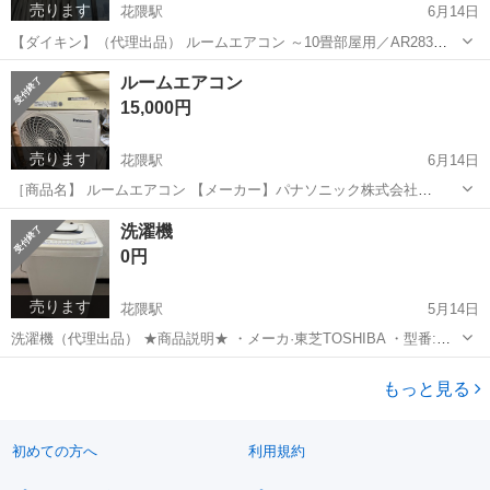
売ります
花隈駅
6月14日
【ダイキン】（代理出品） ルームエアコン ～10畳部屋用／AR283
AEBKS 2023年モデル エアコンポンプダウンから取り外しました。室
兵庫
神戸市
花隈駅
季節、空調家電
ルーム
ルームエアコン
外機もセットでお渡しします。 ※掃除は去年業者洗浄してから今年は
15,000円
業者の洗浄...
売ります
花隈駅
6月14日
［商品名】 ルームエアコン 【メーカー】パナソニック株式会社
Panasonic 【型番】 CS- F285C-W 【年式】2015年製 業者にエアコン
兵庫
神戸市
花隈駅
季節、空調家電
ルーム
洗濯機
ポンプダウン済み。 10畳部房用 ，お渡しは室内機、室外機、リモコ
0円
ン、...
売ります
花隈駅
5月14日
洗濯機（代理出品） ★商品説明★ ・メーカ·東芝TOSHIBA ・型番:
AW-60 GE(W) ・サイズ: 幅566mm×奥行534mm×高さ890mm ・容量:
兵庫
神戸市
花隈駅
生活家電
遠近
6kg ★商品の状態★ ・外装 傷箇所あります...
もっと見る
初めての方へ
利用規約