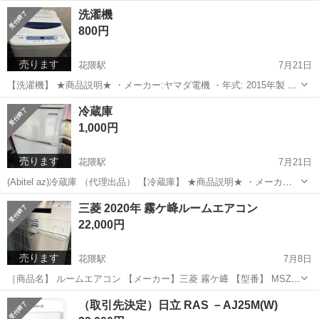
取引致します。
兵庫
神戸市
花隈駅
椅子
引き
洗濯機
800円
売ります
花隈駅
7月21日
【洗濯機】 ★商品説明★ ・メーカー:ヤマダ電機 ・年式: 2015年製 ・
型番: TWM －T50Al ・サイズ: 幅565mm×奥行534mm×高さ890mm ・
兵庫
神戸市
花隈駅
生活家電
ヤマダ電機
冷蔵庫
容量:5kg ★商品の状態★ ・外装 傷箇所あ...
1,000円
売ります
花隈駅
7月21日
(Abitel az)冷蔵庫 （代理出品） 【冷蔵庫】 ★商品説明★ ・メーカー:
アビテラックス ・年式: 2017年製 ・サイズ: 幅475mm×奥行525mm×
兵庫
神戸市
花隈駅
季節、空調家電
アビテラックス
三菱 2020年 霧ケ𡶶ルームエアコン
高850mm ★商品の状態★ ・外装 傷箇所あり...
22,000円
売ります
花隈駅
7月8日
［商品名】 ルームエアコン 【メーカー】三菱 霧ケ𡶶 【型番】 MSZ
－GE 2220 －W 【年式】2020年製 リビング用 専門業者がエアコンポ
兵庫
神戸市
花隈駅
季節、空調家電
MSZ
（取引先決定）日立 RAS －AJ25M(W)
ンプダウンを回収してから取り外しました。 6畳用．お渡しは室内