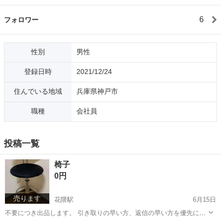
6
フォロワー
性別
男性
登録日時
2021/12/24
住んでいる地域
兵庫県神戸市
職種
会社員
投稿一覧
椅子
0円
売ります
花隈駅
6月15日
不要につき出品します。 引き取りの早い方、返信の早い方を優先にお