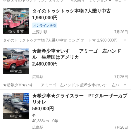
本物タイのトゥクトゥク、タイカラー 4人乗り ミッション ■ 車両
本体価格：148万円 ■ メーカー名：トゥクトゥク ■ 車種名：エキス
広島
広島市
上深川駅
その他
タイのトゥクトゥク本物 7人乗り中古
パーティス ■ 排気量：ガソリン660c c ■ ミッション： ミッション
1,980,000円
抹消登録...
オンライン決済
売ります
上深川駅
7月26日
タイのトゥクトゥク本物 7人乗り中古 ロング オートマ 1,980,000円
広島
広島市
上深川駅
その他
トゥクトゥク
★超希少車★いすゞ アミーゴ 左ハンド
ル 生産国はアメリカ
2,480,000円
中古車
広島駅
7月26日
★超希少車★いすゞ アミーゴ 左ハンドル 超希少車のいすゞ 左ハン
ドル アミーゴ AT 5人乗り 生産国アメリカ サンルーフ付き 後ろは幌で
広島
広島市
広島駅
その他
いすゞ
★希少車★クライスラー PTクルーザーカブ
オープンになります。 長さ425 幅181 高さ170 エンジンV6 316...
リオレ
580,000円
中古車
40,888km
0年
広島駅
7月26日