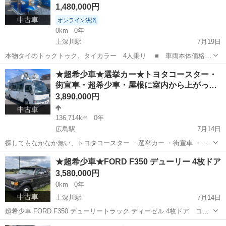
1,480,000円
中古車
オンライン決済
0km
0年
上深川駅
7月19日
本物タイのトゥクトゥク、タイカラー 4人乗り ■ 車両本体価格：
148万円 ■ メーカー名：トゥクトゥク ■ 車種名：エキスパーティス
広島
広島市
上深川駅
その他
トゥクトゥク
★超希少車★選挙カー★トヨタコースター・
■ 排気量：ガソリン660c c ■ ミッション： オートマ ■ サイド
街宣車・超希少車・屋根に室内から上がっ…
バンパー...
3,890,000円
中古車
136,714km
0年
広島駅
7月14日
探してもなかなか無い、トヨタコースター ・選挙カー ・街宣車 ・バ
ンライフ やキャンピングカーに！お洒落です。 リヤは船みたい。 室
広島
広島市
広島駅
その他
走行距離
★超希少車★FORD F350 デューリー 4枚ドア
内からルーフに上がって演説や日向ぼっこができます、リヤはボート
3,580,000円
みたいになってて後ろにも立...
0km
0年
中古車
上深川駅
7月14日
超希少車 FORD F350 デューリートラック ディーゼル 4枚ドア コラ
ムオートマ ５人乗り 1991年式 ディーゼル 7.3L 長さ632 幅240 高
広島
広島市
上深川駅
その他
デューリー