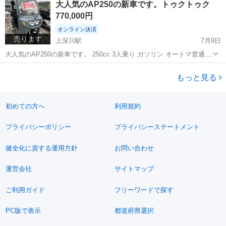
大人気のAP250の新車です。トゥクトゥク
さ186 走行距離74057マイル 重量2890キ...
770,000円
オンライン決済
売ります
上深川駅
7月9日
大人気のAP250の新車です。 250cc 3人乗り ガソリン オートマ普通免
許で乗れます。 車検も車庫証明も必要ありません。 一台の値段です。
広島
広島市
上深川駅
その他
トゥクトゥク
車体価格:770,000円TAX別 別途諸費用 ♦️試乗車あります。...
もっと見る
初めての方へ
利用規約
プライバシーポリシー
プライバシーステートメント
健全化に資する運用方針
お問い合わせ
運営会社
サイトマップ
ご利用ガイド
フリーワードで探す
PC版で表示
都道府県選択