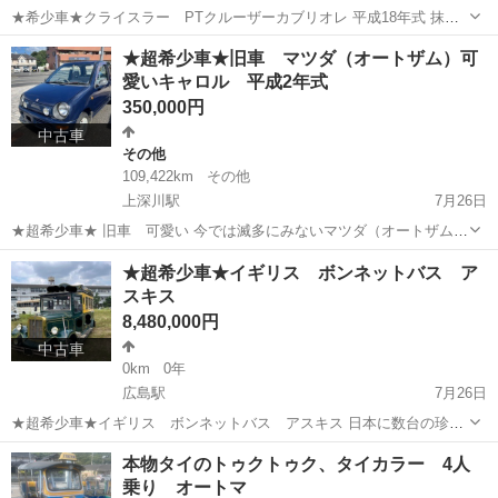
★希少車★クライスラー PTクルーザーカブリオレ 平成18年式 抹消
済み 車検用書類有ります。 リミテッド2.4L 左ハンドル カブリオレ
広島
広島市
広島駅
その他
カブリオレ
★超希少車★旧車 マツダ（オートザム）可
バッテリー新品つけました。 ボンネットとフロントフェンダーがなぜ
愛いキャロル 平成2年式
か塗装死...
350,000円
中古車
その他
109,422km
その他
上深川駅
7月26日
★超希少車★ 旧車 可愛い 今では滅多にみないマツダ（オートザム）
キャロルです。 平成2年式 オートマ 走行距離109422キロ タイミング
広島
広島市
上深川駅
その他
オートザム
★超希少車★イギリス ボンネットバス ア
ベルトは9万キロで交換済み エンジンはかかります。 30年以上前の貴
スキス
重な車です...
8,480,000円
中古車
0km
0年
広島駅
7月26日
★超希少車★イギリス ボンネットバス アスキス 日本に数台の珍し
いバスになります。 右ハンドル ５速ミッション V6 3000CC クーラー
広島
広島市
広島駅
その他
希少
本物タイのトゥクトゥク、タイカラー 4人
付き１０人乗り ３ナンバー抹消 車検用抹消書類あります。 走行６１
乗り オートマ
３９...