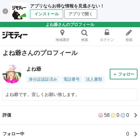
アプリならお得な情報を見逃さない！
インストール
アプリで開く
よね爺さんのプロフィール
地域選択
検索
ログイン
投稿
よね爺さんのプロフィール
よね爺
＋ フォロー
身分証認証済み
電話番号
法人書類
よね爺です。宜しくお願い致します。
58
0
0
評価
0
フォロー中