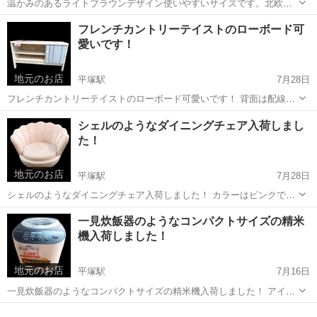
温かみのあるライトブラウンデザイン使いやすいサイズです。北欧風
やカントリー調のインテリアと相性抜群です。 サイ
神奈川
平塚市
平塚駅
収納家具
カントリー
フレンチカントリーテイストのローボード可
ズ:W80×D40×H180
愛いです！
地元のお店
平塚駅
7月28日
フレンチカントリーテイストのローボード可愛いです！ 背面は配線穴
があるので、スッキリしてくれます。お値段は税込5,500円です フジ
神奈川
平塚市
平塚駅
リサイクルショップ
シェルのようなダイニングチェア入荷しまし
シロリサイクル平塚店
た！
地元のお店
平塚駅
7月28日
シェルのようなダイニングチェア入荷しました！ カラーはピンクで
す。 税込10,780円 フジシロリサイクル平塚店
神奈川
平塚市
平塚駅
リサイクルショップ
一見炊飯器のようなコンパクトサイズの精米
機入荷しました！
地元のお店
平塚駅
7月16日
一見炊飯器のようなコンパクトサイズの精米機入荷しました！ アイリ
スオーヤマ 2021年製 RCI-B5-W 状態良好です。 気になる方は是
神奈川
平塚市
平塚駅
リサイクルショップ