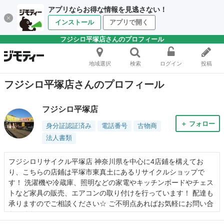
アプリならお得な情報を見逃さない！
インストール
アプリで開く
フジシロ平塚店さんのプロフィール
地域選択
検索
ログイン
投稿
フジシロ平塚店さんのプロフィール
フジシロ平塚店
＋ フォロー
身分証認証済み
電話番号
古物商
法人書類
フジシロリサイクル平塚店 神奈川県を中心に4店鋪を構えてお
り、こちらの店鋪は平塚市東真土にあるリサイクルショップで
す！ 洗濯機や冷蔵庫、照明などの家電やキッチンボードやチェス
トなど家具の販売、エアコンの取り付けを行っています！ 配達も
承りますのでご相談ください☆ ご不明点あればお気軽にお問い合
わせください☺