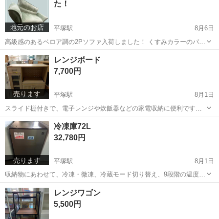
た！
地元のお店
平塚駅
8月6日
高級感のあるベロア調の2Pソファ入荷しました！ くすみカラーのパス
テルグリーンでおしゃれです！ ￥8,800 フジシロリサイクル平塚店
神奈川
平塚市
平塚駅
リサイクルショップ
パステル
レンジボード
7,700円
売ります
平塚駅
8月1日
スライド棚付きで、電子レンジや炊飯器などの家電収納に便利です。
サイズ:W88×D40×H82 フジシロリサイクル平塚店でお待ちしておりま
神奈川
平塚市
平塚駅
収納家具
レンジ
冷凍庫72L
す。
32,780円
売ります
平塚駅
8月1日
収納物にあわせて、冷凍・微凍、冷蔵モード切り替え、9段階の温度設
定が可能な冷凍庫です。 シャープ 2023年製 フジシロリサイクル平
神奈川
平塚市
平塚駅
キッチン家電
冷凍庫
レンジワゴン
塚店でお待ちしております。
5,500円