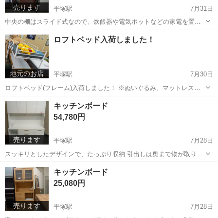
売ります
平塚駅
7月31日
中央の棚はスライド式なので、炊飯器や電気ポットなどの家電を置く
のに便利です。 サイズ:W51.5×D38.5×H89 フジシロリサイクル平塚店
神奈川
平塚市
平塚駅
収納家具
ワゴン
ロフトベッド入荷しました！
でお待ちしております。
地元のお店
平塚駅
7月30日
ロフトベッド(フレーム)入荷しました！ ※ぬいぐるみ、マットレスな
どフレーム以外は別売です。 税込10,780円 フジシロリサイクル平塚店
神奈川
平塚市
平塚駅
リサイクルショップ
キッチンボード
54,780円
売ります
平塚駅
7月28日
スッキリとしたデザインで、たっぷり収納 引出しは奥まで物が取り出
しやすいフルオープンレール式 サイズ:W140×D43×H190
神奈川
平塚市
平塚駅
収納家具
キッチンボード
25,080円
売ります
平塚駅
7月28日