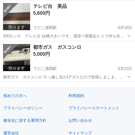
沖縄
うるま市
てだこ浦西駅
子供用品
キャスター
テレビ台 美品
5,600円
売ります
てだこ浦西駅
6月10日
200センチ テレビ台 結構大きいです。浦添〜那覇あたりで待ち合わ
せで引き渡し。もしくは配達相談可です、
沖縄
うるま市
てだこ浦西駅
ベッド
都市ガス ガスコンロ
5,000円
売ります
てだこ浦西駅
5月22日
都市ガス ガスコンロ 引っ越し先がLPガスなので投稿しましま。 比
較的綺麗だと思いますが中古なのでご理解頂けたらと思います。 白ホ
沖縄
うるま市
てだこ浦西駅
調理器具
都市ガス
ースも付けます。なぜかうるま市とでてますが那覇市です。うるま市
でも那覇市でもokです。
初めての方へ
利用規約
プライバシーポリシー
プライバシーステートメント
健全化に資する運用方針
お問い合わせ
運営会社
サイトマップ