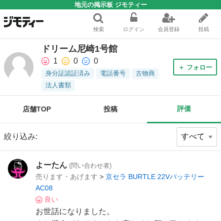
地元の掲示板 ジモティー
検索
ログイン
会員登録
投稿
ドリーム尼崎1号館
1
0
0
＋ フォロー
身分証認証済み
電話番号
古物商
法人書類
評価
店舗TOP
投稿
絞り込み:
よーたん
(問い合わせ者)
売ります・あげます
>
京セラ BURTLE 22Vバッテリー
AC08
良い
お世話になりました。