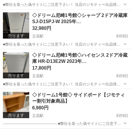
■弊社を装った偽サイトにご注意下さい！ 当店のジモティー出品情
報、画像が複数の偽サイトに転載されていることが確認されておりま
兵庫
尼崎市
立花駅
生活家電
ドリーム
◇ドリーム尼崎1号館◇シャープ 2ドア冷蔵庫
す。 これらのサイトに関しましては、当店とは一切関係がございませ
SJ-D15PJ-W 2025年…
ん。 偽サイトへのアクセスや個...
32,980円
売ります
立花駅
8月8日
■弊社を装った偽サイトにご注意下さい！ 当店のジモティー出品情
報、画像が複数の偽サイトに転載されていることが確認されておりま
兵庫
尼崎市
立花駅
キッチン家電
ドリーム
◇ドリーム尼崎1号館◇ハイセンス 2ドア冷蔵
す。 これらのサイトに関しましては、当店とは一切関係がございませ
庫 HR-D13E2W 2023年…
ん。 偽サイトへのアクセスや個...
17,800円
売ります
立花駅
8月8日
■弊社を装った偽サイトにご注意下さい！ 当店のジモティー出品情
報、画像が複数の偽サイトに転載されていることが確認されておりま
兵庫
尼崎市
立花駅
キッチン家電
ドリーム
◇ドリーム1号館◇ サイドボード【ジモティ
す。 これらのサイトに関しましては、当店とは一切関係がございませ
ー割引対象商品】
ん。 偽サイトへのアクセスや個...
6,980円
売ります
立花駅
8月8日
---------------------------------------------- ■弊社を装った偽サイトにご注意下さ
い！ 当店のジモティー出品情報、画像が複数の偽サイトに転載されて