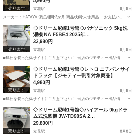
5,980円
売ります
立花駅
8月8日
メーカー：HATAYA 保証期間:3か月 商品状態:未使用品 ・お支払いは
店頭のみとさせて頂きます。 ・商品取り置き期間は3日間とさせて頂
兵庫
尼崎市
立花駅
家電
投光器
◇ドリーム尼崎1号館◇パナソニック 5kg洗
きます。 ・店頭でも販売致しておりますので売り切れの場合...
濯機 NA-F5BE4 2025年…
32,980円
売ります
立花駅
8月8日
■弊社を装った偽サイトにご注意下さい！ 当店のジモティー出品情
報、画像が複数の偽サイトに転載されていることが確認されておりま
兵庫
尼崎市
立花駅
生活家電
◇ドリーム尼崎1号館◇レトロ ニチバン サイ
す。 これらのサイトに関しましては、当店とは一切関係がございませ
ドラック【ジモティー割引対象商品】
ん。 偽サイトへのアクセスや個...
4,980円
売ります
立花駅
8月8日
■弊社を装った偽サイトにご注意下さい！ 当店のジモティー出品情
報、画像が複数の偽サイトに転載されていることが確認されておりま
兵庫
尼崎市
立花駅
収納家具
ドリーム
◇ドリーム尼崎1号館◇ハイアール 9kgドラ
す。 これらのサイトに関しましては、当店とは一切関係がございませ
ム式洗濯機 JW-TD90SA 2…
ん。 偽サイトへのアクセスや個...
29,800円
売ります
立花駅
8月8日