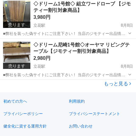
兵庫
尼崎市
立花駅
収納家具
店頭
◇ドリーム1号館◇ 組立ワードローブ 【ジモ
いることが確認されております...
ティー割引対象商品】
3,980円
売ります
立花駅
8月8日
■弊社を装った偽サイトにご注意下さい！ 当店のジモティー出品情
報、画像が複数の偽サイトに転載されていることが確認されておりま
兵庫
尼崎市
立花駅
収納家具
ドリーム
◇ドリーム尼崎1号館◇オーヤマ リビングテ
す。 これらのサイトに関しましては、当店とは一切関係がございませ
ーブル【ジモティー割引対象商品】
ん。 偽サイトへのアクセスや個...
2,980円
売ります
立花駅
8月8日
■弊社を装った偽サイトにご注意下さい！ 当店のジモティー出品情
報、画像が複数の偽サイトに転載されていることが確認されておりま
兵庫
尼崎市
立花駅
テーブル
ドリーム
もっと見る
す。 これらのサイトに関しましては、当店とは一切関係がございませ
ん。 偽サイトへのアクセスや個...
初めての方へ
利用規約
プライバシーポリシー
プライバシーステートメント
健全化に資する運用方針
お問い合わせ