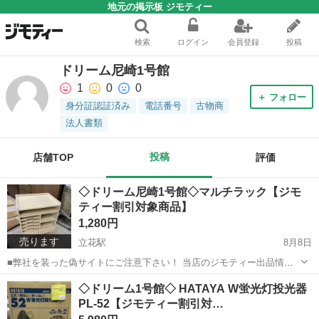
地元の掲示板 ジモティー
検索
ログイン
会員登録
投稿
ドリーム尼崎1号館
1
0
0
＋ フォロー
身分証認証済み
電話番号
古物商
法人書類
投稿
店舗TOP
評価
◇ドリーム尼崎1号館◇マルチラック【ジモ
ティー割引対象商品】
1,280円
売ります
立花駅
8月8日
■弊社を装った偽サイトにご注意下さい！ 当店のジモティー出品情
報、画像が複数の偽サイトに転載されていることが確認されておりま
兵庫
尼崎市
立花駅
収納家具
ドリーム
◇ドリーム1号館◇ HATAYA W蛍光灯投光器
す。 これらのサイトに関しましては、当店とは一切関係がございませ
PL-52【ジモティー割引対…
ん。 偽サイトへのアクセスや個...