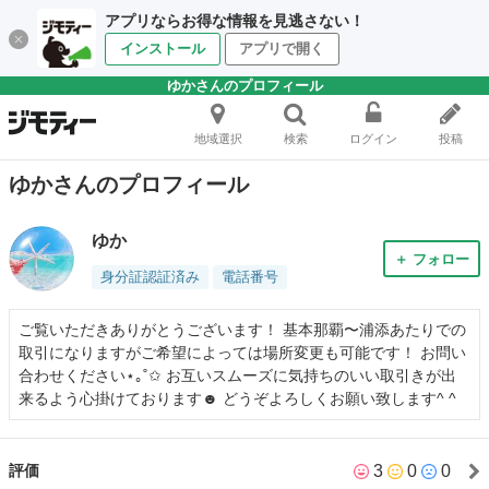
アプリならお得な情報を見逃さない！
インストール
アプリで開く
ゆかさんのプロフィール
地域選択
検索
ログイン
投稿
ゆかさんのプロフィール
ゆか
＋ フォロー
身分証認証済み
電話番号
ご覧いただきありがとうございます！ 基本那覇〜浦添あたりでの
取引になりますがご希望によっては場所変更も可能です！ お問い
合わせください⋆｡˚✩ お互いスムーズに気持ちのいい取引きが出
来るよう心掛けております☻ どうぞよろしくお願い致します^ ^
3
0
0
評価