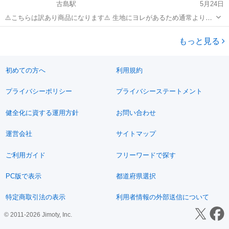
古島駅
5月24日
⚠️こちらは訳あり商品になります⚠️ 生地にヨレがあるため通常よりお
安く出品しております！ 必ず実物画像までご確認の上ご購入お願いい
沖縄
浦添市
古島駅
携帯アクセサリー
カードケース
たします！！ ＼使い勝手抜群のスマホショルダー／ お財布として
もっと見る
も使え小物やカードも収...
初めての方へ
利用規約
プライバシーポリシー
プライバシーステートメント
健全化に資する運用方針
お問い合わせ
運営会社
サイトマップ
ご利用ガイド
フリーワードで探す
PC版で表示
都道府県選択
特定商取引法の表示
利用者情報の外部送信について
© 2011-2026 Jimoty, Inc.