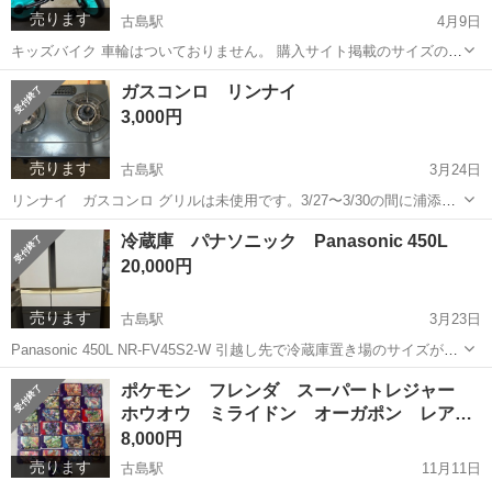
売ります
古島駅
4月9日
キッズバイク 車輪はついておりません。 購入サイト掲載のサイズの写
真4枚目にてご確認お願いします。 あまり使用していなかったため状
沖縄
浦添市
古島駅
子供用自転車
キッズ
ガスコンロ リンナイ
態はいいですが、劣化によるサビが多少出ています。 写真にてご確認
3,000円
ください！
売ります
古島駅
3月24日
リンナイ ガスコンロ グリルは未使用です。3/27〜3/30の間に浦添市
仲西まで引き取りに来ていただける方、よろしくお願いいたします。
沖縄
浦添市
古島駅
キッチン家電
リンナイ
冷蔵庫 パナソニック Panasonic 450L
20,000円
売ります
古島駅
3月23日
Panasonic 450L NR-FV45S2-W 引越し先で冷蔵庫置き場のサイズが合
わず買い替えたためお譲りします。 傷もほとんどなく状態はいいで
沖縄
浦添市
古島駅
キッチン家電
Panasonic
ポケモン フレンダ スーパートレジャー
す。 写真にてご確認ください。 3月28日午後〜31日までに浦添市ま...
ホウオウ ミライドン オーガポン レア…
8,000円
売ります
古島駅
11月11日