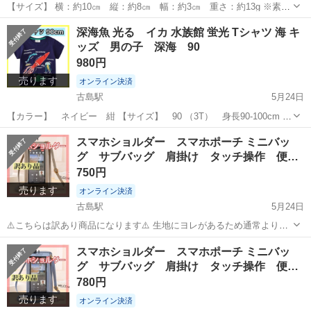
【サイズ】 横：約10㎝ 縦：約8㎝ 幅：約3㎝ 重さ：約13g ※素人
採寸になります。多少の誤差はご了承ください。 ⭐︎子供から大人まで
沖縄
浦添市
古島駅
アクセサリー
浴衣
深海魚 光る イカ 水族館 蛍光 Tシャツ 海 キ
使える可愛いヘアクリップ。 普段使いはもちろん結婚式やパーティ
ッズ 男の子 深海 90
ー、発表会など...
980円
売ります
オンライン決済
古島駅
5月24日
【カラー】 ネイビー 紺 【サイズ】 90 （3T） 身長90-100cm ※
目安として 平置き バスト:約58㎝ 総丈:約42㎝、肩幅:約21㎝ 裾まわ
沖縄
浦添市
古島駅
Tシャツ
深海
スマホショルダー スマホポーチ ミニバッ
り:約56㎝、袖丈:約11㎝、アームホール:約24㎝ ※素人...
グ サブバッグ 肩掛け タッチ操作 便…
750円
売ります
オンライン決済
古島駅
5月24日
⚠️こちらは訳あり商品になります⚠️ 生地にヨレがあるため通常よりお
安く出品しております！ 必ず実物画像までご確認の上ご購入お願いい
沖縄
浦添市
古島駅
バッグ
カード
スマホショルダー スマホポーチ ミニバッ
たします！！ ＼使い勝手抜群のスマホショルダー／ お財布として
グ サブバッグ 肩掛け タッチ操作 便…
も使え小物やカードも収...
780円
売ります
オンライン決済