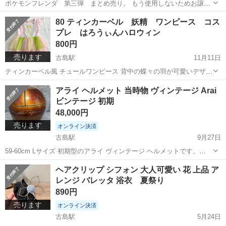
ポケモンフレンダ 第三弾 まとめ売り。 もう使用しないためお譲り
します。 自宅保管になりますのでご理解いただける方、ご購入お願い
沖縄
浦添市
古島駅
カードゲーム
ポケモン
80 ティンカーベル 妖精 ワンピース コス
いたしますm(__)m
プレ はろうぃんハロウィン
800円
売ります
古島駅
11月11日
ティンカーベル風 チュールワンピース 背中の蝶々の羽が可愛いデザイ
ンです。 去年保育園でのハロウィンで1度着用したのみで自宅保管し
沖縄
浦添市
古島駅
ベビー用品
ハロウィン
アライ ヘルメット 当時物 ヴィンテージ Arai
ておりました。 洗濯済みのため、背中羽部分など少しシワがあります
ビンテージ 初期
がアイロンで伸びると思います...
48,000円
売ります
オンライン決済
古島駅
9月27日
59-60cm Lサイズ 初期型のアライ ヴィンテージ ヘルメットです。
Vintage ロゴはステッカーではなく、塗装による仕上げ。 そのため初
沖縄
浦添市
古島駅
その他
ヘルメット
ヘアクリップ シフォン 大人可愛い 花 上品 ア
期タイプにしか見られない、たいへん希少なモデルです。 状態は写真
レンジ バレッタ 浴衣 夏祭り
でご確認く...
890円
売ります
オンライン決済
古島駅
5月24日