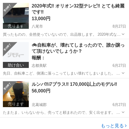
つが、好きな角度に調整出来ますので、スポットライトみたいに使え
奈良
北葛城郡
畠田駅
照明器具
ライト
2020年式‼️ オリオン32型テレビ‼️ とても綺麗
ますよ。 宜しくお願い致しますね。
です‼️
13,000円
売ります
八尾市
8月27日
買ったものの、全然使っていないので、出品致します。 2020年式なの
で、とても新しいです。 この位の大きさで良い方は、これから長く使
大阪
八尾市
テレビ
オリオン
🚲自転車が、壊れてしまったので、誰か譲っ
えますよ‼️ 宜しくお願い致しますね。
て頂けないでしょうか？
報酬：
助け合い
志都美駅
6月27日
先日、自転車こど、側溝に落っこってしまい壊れてしまいました。 誰
か、ママチャリの出来たらギア付きを譲って頂けたら、心から助かり
奈良
北葛城郡
志都美駅
買いたい/ください
側溝
ルンバ‼️i7プラス‼️ 170,000以上のモデル‼️
ます。 申し訳ありませんけど、出来ましたら宜しくお願い致します🙇‍♀️
56,000円
売ります
北葛城郡
6月27日
たまたま、いらないから、売ってと頼まれたので、安く出せます。 ド
ックでルンバのゴミを回収してくれるので、ルンバはいつまでも、手
奈良
北葛城郡
生活家電
ルンバ
入れしなくて大丈夫らしいので、大変便利なロボット掃除機らしいで
もっと見る