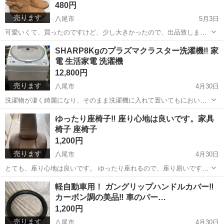
480円
売ります
八尾市
5月3日
可愛いくて、買ったのですけど、少し大きかったので、出品致します
ね。 宜しくお願い致しますね。 サイズは、LLになります。
大阪
八尾市
靴
ショートブーツ
SHARP8Kgのプラズマクラスター洗濯機‼️ 家
電 生活家電 洗濯機
12,800円
売ります
八尾市
4月30日
洗濯物が凄く綺麗になり、そのまま洗濯機に入れて置いてもにおいが
出ないです。 乾燥機も付いているので、大変便利な洗濯機です。 8kg
大阪
八尾市
生活家電
プラズマクラスター
ゆったり座椅子‼️ 座り心地は良いです。家具
なので、洗濯物もたくさん出来るので、とても良いです。 宜しくお願
椅子 座椅子
い致します。
1,200円
売ります
八尾市
4月30日
とても、座り心地は良いです。 ゆったり座れるので、座り易いです。
宜しくお願い致します。
大阪
八尾市
椅子
軽自動車用！ ガングリップハンドルカバー‼️
カーボン調の美品‼️ 車のパー…
1,200円
売ります
八尾市
4月30日