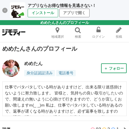
アプリならお得な情報を見逃さない！
インストール
アプリで開く
めめたんさんのプロフィール
地域選択
検索
ログイン
投稿
めめたんさんのプロフィール
めめたん
＋ フォロー
身分証認証済み
電話番号
仕事でバタバタしている時がありますけど、出来る限り迷惑掛け
ないように努力致します。 皆様と、気持ちの良い取引がしたいの
で、間違えの無いように心掛けて行きますので、どうか宜しくお
願い致しますm(_ _)m 私は、仕事でバタバタしている時があるの
で、返事が遅くなる時がありますけど、必ず返事を致しますの
で、返事が遅れてしまった場合は、仕事中なので、お許しくださ
いね。 なるべく質問に対しての回答をして頂ければ、助かりま