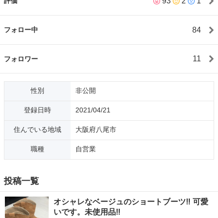
93
2
1
評価
す。 それでは、皆様宜しくお願い致しますね。
84
フォロー中
11
フォロワー
性別
非公開
登録日時
2021/04/21
住んでいる地域
大阪府八尾市
職種
自営業
投稿一覧
オシャレなベージュのショートブーツ‼️ 可愛
いです。未使用品‼️