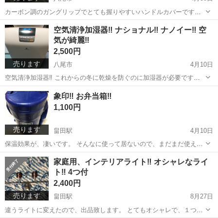
カーボン調のガングリップでとても握りやすいハンドルカバーです。
宜しくお願い致します。
大阪
八尾市
内装、インテリア
軽自動車
空気清浄加湿器‼️ ナショナル‼️ ナノイー‼️ 空
気が綺麗‼️
2,500円
売ります
八尾市
4月10日
空気清浄加湿器‼️ これからの冬に乾燥を防ぐのに加湿器が必要ですけ
ど、空気も一緒に綺麗にしてくれるナノイーは大変便利ですよ。 宜し
大阪
八尾市
スポーツ
空気
象印‼️ お弁当箱‼️
くお願い致しますね。
1,100円
売ります
畠田駅
4月10日
保温効果が、凄いです。 そんなに使って居ないので、まだまだ使えま
すよ。 宜しくお願い致します‼️
奈良
北葛城郡
畠田駅
家庭用品
弁当箱
家庭用、インテリアライト‼️ オシャレなライ
ト‼️ 4つ付
2,400円
売ります
畠田駅
8月27日
違うライトに変えたので、出品致します。 とてもオシャレで、１つ１