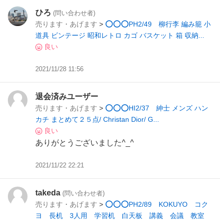
ひろ
(問い合わせ者)
売ります・あげます
>
⭕⭕⭕PH2/49 柳行李 編み籠 小
道具 ビンテージ 昭和レトロ カゴ バスケット 箱 収納...
良い
2021/11/28 11:56
退会済みユーザー
売ります・あげます
>
⭕⭕⭕HI2/37 紳士 メンズ ハン
カチ まとめて２５点/ Christan Dior/ G...
良い
ありがとうございました^_^
2021/11/22 22:21
takeda
(問い合わせ者)
売ります・あげます
>
⭕⭕⭕PH2/89 KOKUYO コク
ヨ 長机 3人用 学習机 白天板 講義 会議 教室