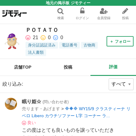
地元の掲示板 ジモティー
検索
ログイン
会員登録
投稿
ＰＯＴＡＴＯ
21
0
0
＋ フォロー
身分証認証済み
電話番号
古物商
法人書類
評価
店舗TOP
投稿
絞り込み:
眠り姫☆
(問い合わせ者)
売ります・あげます
>
🔷🔶🔷 WY15/9 クラスティーナ リ
ベロ Libero カウチソファー L字 コーナー ラ...
良い
この度はとても良いものを譲っていただき