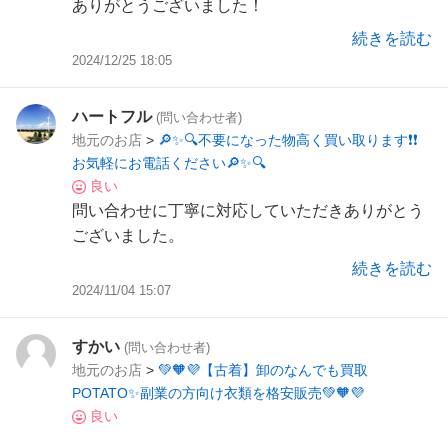
ありがとうございました！
帰って早速セッティングしました。
続きを読む
非常に状態もよく、家族も喜んでいます。
2024/12/25 18:05
また機会がございましたらよろしくお願いしま
す。
ハートフル
(問い合わせ者)
地元のお店
>
🔎✨🔍不要になった物高く買い取ります❗❗
お気軽にお電話ください🔎✨🔍
良い
問い合わせに丁寧に対応していただきありがとう
ございました。
続きを読む
2024/11/04 15:07
すかい
(問い合わせ者)
地元のお店
>
💚🧡💜【古着】卸のなんでも買取
POTATO✨副業の方向け衣類を格安販売💚🧡💜
良い