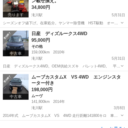
ン載せ換え。
ンです。場所...
34,800円
売ります
滝川駅
5月31日
シーズンオフ値下げ。在庫処分。ヤンマー除雪機 HST駆動 オーガ
レバー式 シューター左右のみ電動式 オーガ上下は手動。 前のオー
北海道
滝川市
滝川駅
その他
ヤンマー
日産 ディズルークス4WD
ナー様がエンジンをダメにしたので、ホンダHS80のセル付きエンジン
95,000円
に載せ換えしてました。バッテリ...
その他
159,000km
2010年
中古車
滝川駅
5月31日
日産 ディズルークス4WD。OEM供給スズキ パレット4WD。 平成
22車 走行距離 159000キロ 車検令和9年1月29日まで。走行等は問
北海道
滝川市
滝川駅
その他
お買い得
ムーブカスタムX VS 4WD エンジンスタ
題ないです。経年劣化使用によりサビとかは有ります。マフラーパテ
ーター付き
補修跡有り。車検切れ...
198,000円
ムーヴ
中古車
141,800km
2014年
滝川駅
3月8日
2014年式 ムーブカスタムX VS 4WD 走行距離141800キロ 車検
2026年3月17日。人気が高くカッコいいモデル。もちろんスマートキ
北海道
滝川市
滝川駅
ムーヴ
エレメント
ー、エンジンスターター付き。純正革巻きハンドル。フルオートエア