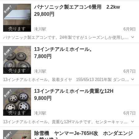
の事や、除雪機の事なども色々とお手伝いします。お気軽にご連絡く
北海道
滝川市
滝川駅
手伝いたい/助けたい
パナソニック製エアコン6畳用 2.2kw
ださい。
29,800円
売ります
滝川駅
6月9日
パナソニック製エアコンです。24年製ですが１シーズンしか使用して
ないです。3m配管付き。取り付け場所に寄りますが取り付けも可能で
北海道
滝川市
滝川駅
季節、空調家電
取り付け
13インチアルミホイール。
す。取り付け工賃別。配達も可能ですが、配達料金要相談。
7,800円
売ります
滝川駅
6月7日
13インチアルミホイール。装着タイヤ 155/65r13 2021年製 ダンロッ
プwm02 1本タイヤコブ有ります。あくまでも中古に付きノークレーム
北海道
滝川市
滝川駅
タイヤ、ホイール
13インチ
13インチアルミホイール貴重な12H
ノーリターンです。場所に寄りますが配達可能です。配達料金要相
9,800円
談。多少なり値...
売ります
滝川駅
6月7日
13インチアルミホイール。貴重な12Hマルチです。センターキャップ1
枚割れ。装着タイヤ155/65r13 2023年製 オートバックスオリジナルス
北海道
滝川市
滝川駅
タイヤ、ホイール
13インチ
除雪機 ヤンマーJe-765H改 ホンダエンジ
タッドレスタイヤN5 。あくまでも中古に付きノークレームノーリター