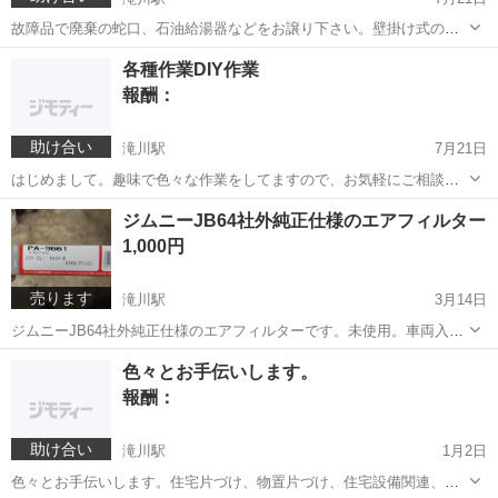
故障品で廃棄の蛇口、石油給湯器などをお譲り下さい。壁掛け式の場
合、一台当たり2000円から相談。蛇口はキロ単価で支払いします。バ
北海道
滝川市
滝川駅
買いたい/ください
各種作業DIY作業
ッテリー、アルミホイールなども受け付けします。
報酬：
助け合い
滝川駅
7月21日
はじめまして。趣味で色々な作業をしてますので、お気軽にご相談下
さい。家片付け、車庫、納屋片付け、車両関係、住宅水道設備、電気
北海道
滝川市
滝川駅
手伝いたい/助けたい
各種
ジムニーJB64社外純正仕様のエアフィルター
関係、エアコン取り付けなど。全道出張可能です。一部出張不可有り
1,000円
ます。エアコン取り付け真空ポンプ設備有...
売ります
滝川駅
3月14日
ジムニーJB64社外純正仕様のエアフィルターです。未使用。車両入れ
替えの為、販売します。場所によりますが配達可能です。配達料金要
北海道
滝川市
滝川駅
メンテナンス用品
場所
色々とお手伝いします。
相談。あくまでも中古品になりますのでノークレームノーリターンで
報酬：
す。
助け合い
滝川駅
1月2日
色々とお手伝いします。住宅片づけ、物置片づけ、住宅設備関連、車