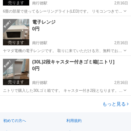
売ります
南行徳駅
2月16日
6畳の部屋で使ってるシーリングライト(LED)です。 リモコンつきで
す。 取りに来ていただける方、無料でお譲りいたします。
千葉
市川市
南行徳駅
照明器具
シーリングライト
電子レンジ
0円
売ります
南行徳駅
2月16日
ヤマダ電機の電子レンジです。 取りに来ていただける方、無料でお譲
りいたします。
千葉
市川市
南行徳駅
キッチン家電
ヤマダ電機
(30L)2段キャスター付きゴミ箱[ニトリ]
0円
売ります
南行徳駅
2月16日
ニトリで購入した30Lゴミ箱です。 キャスター付き2段となります。
取りに来ていただける方、無料でお譲りいたします。
千葉
市川市
南行徳駅
その他
キャスター
もっと見る
初めての方へ
利用規約