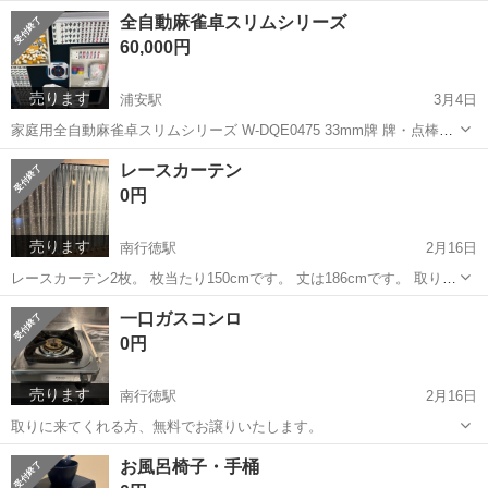
ペンシルプロッター プロッター専用台 プロッターを動かすためのPC
千葉
浦安市
浦安駅
プリンター
プロッター
全自動麻雀卓スリムシリーズ
Windows7 プロッター専用ペン ...
60,000円
売ります
浦安駅
3月4日
家庭用全自動麻雀卓スリムシリーズ W-DQE0475 33mm牌 牌・点棒は
全て揃ってます。 付属のS字フックとカバーはありません。 卓上の緑
千葉
浦安市
浦安駅
その他
全自動麻雀卓
レースカーテン
のシート(天板マット)が一部少し剥がれています。 ※4枚目の写真参
0円
照。 購入...
売ります
南行徳駅
2月16日
レースカーテン2枚。 枚当たり150cmです。 丈は186cmです。 取りに
来ていただける方、無料でお譲りいたします。
千葉
市川市
南行徳駅
その他
カーテン
一口ガスコンロ
0円
売ります
南行徳駅
2月16日
取りに来てくれる方、無料でお譲りいたします。
千葉
市川市
南行徳駅
調理器具
ガスコンロ
お風呂椅子・手桶