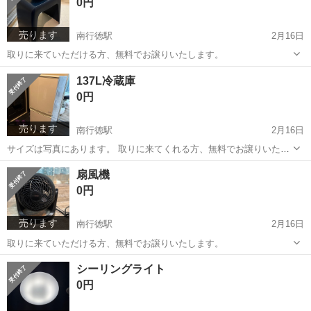
0円
売ります
南行徳駅
2月16日
取りに来ていただける方、無料でお譲りいたします。
千葉
市川市
南行徳駅
その他
手桶
137L冷蔵庫
0円
売ります
南行徳駅
2月16日
サイズは写真にあります。 取りに来てくれる方、無料でお譲りいたし
ます。
千葉
市川市
南行徳駅
キッチン家電
無料
扇風機
0円
売ります
南行徳駅
2月16日
取りに来ていただける方、無料でお譲りいたします。
千葉
市川市
南行徳駅
季節、空調家電
無料
シーリングライト
0円