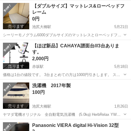
状態ですのでほぼ未使用品です。 デシケーターに入れて保管してまし
東京
世田谷区
エフェクター、PA機器
NEUMANN
【ダブルサイズ】マットレス&ローベッドフ
た。 説明書等含め全ての同胞物があります。 現金のみのお取引となり
レーム
ます。 ご検討よろし...
0円
売ります
池尻大橋駅
5月21日
シーリーモノグラム6000ダブルサイズのマットレスとローベッドフレ
ームです。 早く取りに来てくれるかたを優先したいと思ってます。 よ
東京
世田谷区
池尻大橋駅
家具
ローベッドフレーム
【ほぼ新品】CAHAYA譜面台///3台ありま
ろしくお願い致します。
す。
2,000円
売ります
赤坂駅
5月18日
価格は1台の値段です。 3台まとめての方は1000円引きします。 スタ
ジオ予備譜面台として購入しました。 3-4回使ってますが、ほぼ新品で
東京
港区
赤坂駅
楽器
譜面台
洗濯機 2017年製
す。 付属品は写真の通りです。 Amazonで3700円くらいの商品です。
100円
よ...
売ります
池尻大橋駅
1月26日
ヤマダ電機オリジナル 全自動電気洗濯機 (5.0kg) HerbRelax YWM-
T50A1 ●忙しい朝にも便利！スピードコース選択で約24分/23分で洗濯
東京
世田谷区
池尻大橋駅
生活家電
ヤマダ電機
Panasonic VIERA digital Hi-Vision 32型
できる ●ステンレス槽だから 黒カビの発生を抑えて清潔 ●洗浄液...