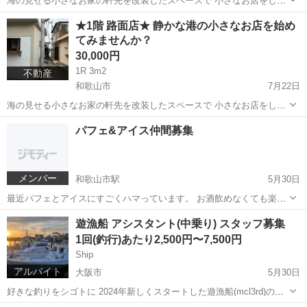
海の見せる小さなお家の軒先を改装したスペースで 小さなお店をしま
せんか？ 雑賀崎の路地から少し入ったところにあり、道からは海も見
和歌山
和歌山市
一戸建て
★1階 路面店★ 静かな港の小さなお店を始め
えたり とても良い感じの立地です。 水道・電気も引き込み済み。 軽
てみませんか？
飲食や、物販...
30,000円
1R 3m2
不動産
和歌山市
7月22日
海の見せる小さなお家の軒先を改装したスペースで 小さなお店をしま
せんか？ 雑賀崎の路地から少し入ったところにあり、道からは海も見
和歌山
和歌山市
その他
パフェ&アイス仲間募集
えたり とても良い感じの立地です。 キッチンカーほどのスペース
(3.3m / 軒...
メンバー
和歌山市駅
5月30日
最近パフェとアイスにすごくハマっています。 お酒飲めなくても楽し
める老若男女が楽しめる 夜アイスや締めパフェなど 一緒にパフェやア
和歌山
和歌山市
和歌山市駅
その他
パフェ
遊漁船 アシスタント(中乗り) スタッフ募集
イスを食べてワイワイしませんか？
1回(釣行)あたり2,500円〜7,500円
Ship
アルバイト
大阪市
5月30日
好きな釣りをシゴトに 2024年新しくスタートした遊漁船(mcl3rd)の船
長アシスタントをしていただけるスタッフを大募集！ 大阪市内(心斎