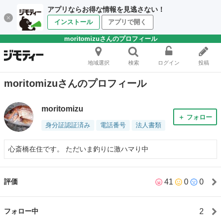
アプリならお得な情報を見逃さない！
インストール
アプリで開く
moritomizuさんのプロフィール
地域選択
検索
ログイン
投稿
moritomizuさんのプロフィール
moritomizu
＋ フォロー
身分証認証済み
電話番号
法人書類
心斎橋在住です。 ただいま釣りに激ハマり中
41
0
0
評価
2
フォロー中