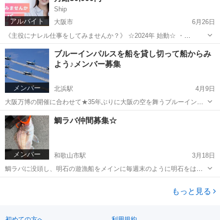
Ship
アルバイト
大阪市
6月26日
《主役にナレル仕事をしてみませんか？》 ☆2024年 始動☆ ・
TikTokLIVE・Pochocha,palmu などの有名ライブ配信アプリで配信を
大阪
大阪市
IT
時給
ブルーインパルスを船を貸し切って船からみ
行う、（ライブ配信者）を募集します！！（完全在宅） ※特に2...
よう♪メンバー募集
メンバー
北浜駅
4月9日
大阪万博の開催に合わせて★35年ぶりに大阪の空を舞うブルーインパ
ルスのテストランを船から一緒に見るメンバーを募集中です。 ブルー
大阪
大阪市
北浜駅
その他
ブルーインパルス
鯛ラバ仲間募集☆
インパルスは華麗なアクロバット飛行などを披露する航空自衛隊の専
門チーム。 今回は...
メンバー
和歌山市駅
3月18日
鯛ラバに没頭し、明石の遊漁船をメインに毎週末のように明石をはじ
め、小豆島・和歌山・鳴門・日本海にも行ったりしている 鯛ラバフリ
和歌山
和歌山市
和歌山市駅
釣り
仲間
ーク=変鯛です。 好きが講じて最近では、市内に共同保有で小型ボー
もっと見る
トを購入。 仲間と共に、...
初めての方へ
利用規約