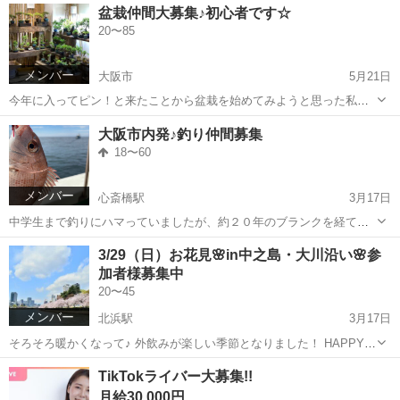
大阪
大阪市
その他
スタッフ
盆栽仲間大募集♪初心者です☆
橋)を拠点に、大阪市内にシーバスボート 和歌山市に小型船舶を所有
20〜85
しております...
メンバー
大阪市
5月21日
今年に入ってピン！と来たことから盆栽を始めてみようと思った私。
3月に入って苔玉と松の苗を買ってみました。 いくつか文献などは図
大阪
大阪市
その他
初心者
大阪市内発♪釣り仲間募集
書館♪などで漁ってみていますが、やり方が合っているのかどうなの
18〜60
か... どなたか一緒に...
メンバー
心斎橋駅
3月17日
中学生まで釣りにハマっていましたが、約２０年のブランクを経て、
釣りブームが再到来♫ 仕事後や土日の合間、時にはガッツリと釣りに
大阪
大阪市
心斎橋駅
友達
ショアジギング
3/29（日）お花見🌸in中之島・大川沿い🌸参
行き始めています。 主な釣りは、バス釣り、シーバス、ショアジギン
加者様募集中
グ タイラバなどを極め...
20〜45
メンバー
北浜駅
3月17日
そろそろ暖かくなって♪ 外飲みが楽しい季節となりました！ HAPPYに
ワイワイお花見を楽しみませんか！？ 投稿ご覧いただき有難うござい
大阪
大阪市
北浜駅
友達
飲み会
TikTokライバー大募集!!
ます^ ^ お花見飲み会🌸開催詳細です↓ 日時 : 3月29日 ...
月給30,000円