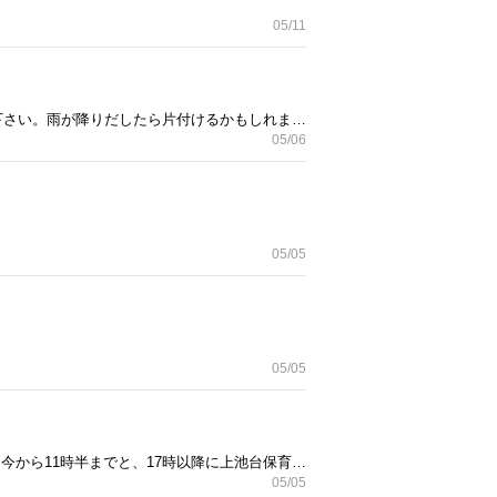
05/11
上池台保育園前を南に進み、上池台東急に抜ける道の左側ガレージに不用品置いています。ご自由にお取り下さい。雨が降りだしたら片付けるかもしれませんが、よろしくお願いします。11時半時点でオムツ、塩についてはお引き取り済みです。
05/06
05/05
05/05
現在ティッシュ2袋.塩4袋在庫あり。 ティッシュは1パック、塩は一袋、それぞれ100円でお譲りします。本日今から11時半までと、17時以降に上池台保育園前にてお渡し可能です。
05/05