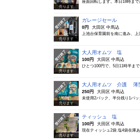
座面回転します。本日18時ま
売ります
ガレージセール
0円
大田区 中馬込
売ります
大人用オムツ 塩
100円
大田区 中馬込
ひとつ100円で、5日11時半
売ります
大人用オムツ 介護 薄
250円
大田区 中馬込
未使用2パック、半分残り1パッ
売ります
ティッシュ 塩
100円
大田区 中馬込
売ります