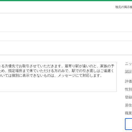
地元の掲示板
ニッ
きる方優先でお取引させていただきます。最寄り駅が遠いのと、家族の予
ため、指定場所まで来ていただける方のみで、駅での引き渡しはご遠慮く
認証
ついては個別に表示できないものは、メッセージにて対応します。
評価
性別
登録
居住
職業