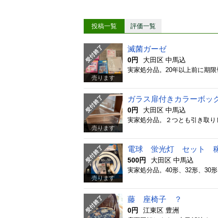
投稿一覧
評価一覧
滅菌ガーゼ
0円
大田区 中馬込
売ります
ガラス扉付きカラーボッ
0円
大田区 中馬込
実家処分品。２つとも引き取り
売ります
電球 蛍光灯 セット 
500円
大田区 中馬込
売ります
藤 座椅子 ？
0円
江東区 豊洲