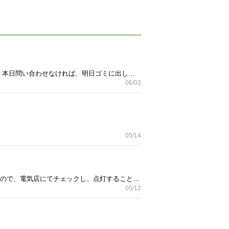
実家処分品。20年以上前に期限切れのようですが、箱入りは未開封です。受け渡しは後日でも大丈夫ですが、本日問い合わせなければ、明日ゴミに出します。
06/03
05/14
実家処分品。40形、32形、30形、電球2個。未使用品と実家からきいていましたが、使用可否わからなかったので、電気店にてチェックし、点灯すること確認済み。他サイトで売却予定でしたが、購入されなかったため、こちらにも出品します。まとめてのお引き取りのみでお願いします。
05/12