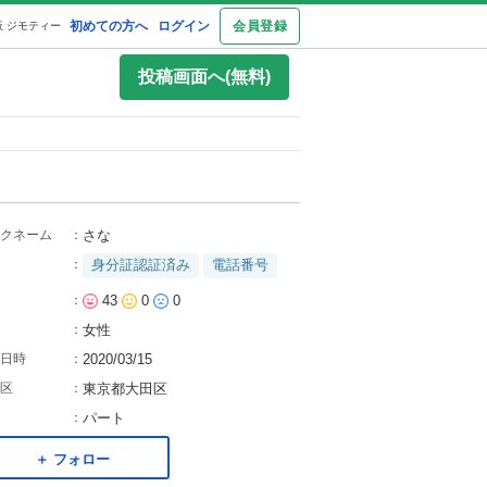
初めての方へ
ログイン
会員登録
 ジモティー
投稿画面へ(無料)
クネーム
：
さな
：
身分証認証済み
電話番号
：
43
0
0
：
女性
日時
：
2020/03/15
区
：
東京都大田区
：
パート
＋ フォロー