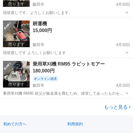
売ります
飯田市
4月10日
現状渡しです。よろしくお願いします。
長野
飯田市
その他
スパイダーモアー
耕運機
15,000円
売ります
飯田市
4月10日
現状渡しです よろしくお願いします
長野
飯田市
その他
耕運機
乗用草刈機 RM95 ラビットモアー
180,000円
オンライン決済
売ります
飯田市
4月10日
乗用草刈機 RM95 祖父が板金屋を畳むため、保管してあったものを出
品します。 現状わたし、直接取引でお願いできればと思います。よろ
長野
飯田市
その他
ラビットモアー
しくお願いします。
もっと見る
初めての方へ
利用規約