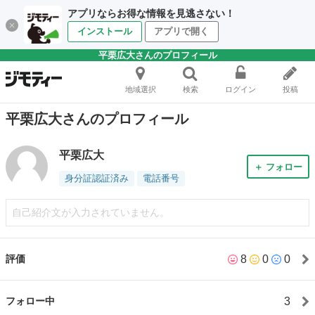
アプリならお得な情報を見逃さない！
インストール
アプリで開く
平栗広大さんのプロフィール
地域選択
検索
ログイン
投稿
平栗広大さんのプロフィール
平栗広大
＋ フォロー
身分証認証済み
電話番号
自己紹介文が入力されていません。
8
0
0
評価
3
フォロー中