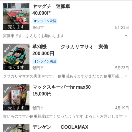
します。 現状わたしとなります。
長野
飯田市
その他
Denyo
ヤマグチ 運搬車
40,000円
オンライン決済
売ります
飯田市
5月21日
実働車です。よろしくお願いします
長野
飯田市
その他
ヤマグチ
草刈機 クサカリマサオ 実働
200,000円
オンライン決済
売ります
飯田市
5月23日
クサカリマサオの実働車です。 使用感ありますがまだまだ使用可能か
と思います。
長野
飯田市
その他
草刈機
マックスキーパーhr max50
15,000円
売ります
飯田市
4月19日
古いものですが使用頻度はすくなったようです よろしくお願いします
長野
飯田市
その他
キーパー
デンゲン COOLAMAX