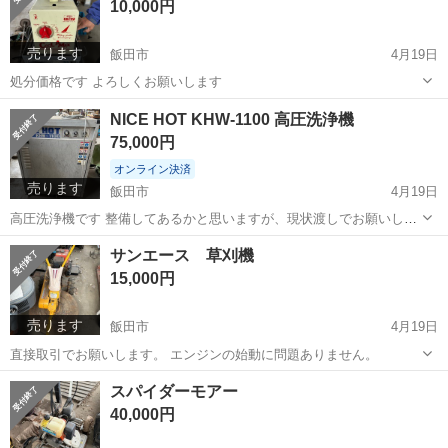
10,000円
売ります
飯田市
4月19日
処分価格です よろしくお願いします
長野
飯田市
その他
デンゲン
NICE HOT KHW-1100 高圧洗浄機
75,000円
オンライン決済
売ります
飯田市
4月19日
高圧洗浄機です 整備してあるかと思いますが、現状渡しでお願いしま
す
長野
飯田市
その他
現状
サンエース 草刈機
15,000円
売ります
飯田市
4月19日
直接取引でお願いします。 エンジンの始動に問題ありません。
長野
飯田市
その他
草刈機
スパイダーモアー
40,000円