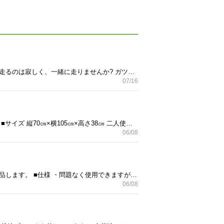
はじめまして。 アラフォーの土日休み会社員、ケンタロウと申します。 ロードバイクに乗っており、一人で走るのは寂しく、一緒に走りませんか? ガツガツ走れないので、ラーメンツーリング程度でお願いします。 大宮中心で走ってます。 よろしくおねがいします。
07/16
ご覧いただきありがとうございます。 テーブルの出品ご案内です。 新しいものを購入したため出品します。 ■サイズ 縦70㎝×横105㎝×高さ38㎝ 二人使いでちょうどよいかと思います。 ■仕様 ・ファン付きのヒータがついてます。 ・ダイヤルで強弱をコントロールできます。 ・天板はねじ固定、こたつ布団を使用する場合は外す感じです。 ・大きな傷やへこみはありませんが、写真にあるように小さな傷があります。 ※使用環境は、非喫煙、ペット無しです。 ※受け渡しはセイムス大宮本郷町店駐車場でお願いします。 ※不明点があれば何でもご質問ください。 以上、よろしくお願いいたします。
06/08
ご覧いただきありがとうございます。 ローダウンジャッキの出品ご案内です。 新しいものを購入したため出品します。 ■仕様 ・問題なく使用できますが、傷が多いためジャンク品扱いでお願いします。 ・写真に写っているもが全てです。 ※使用環境は、非喫煙、ペット無しです。 ※受け渡しはセイムス大宮本郷町店駐車場でお願いします。 ※不明点があれば何でもご質問ください。 以上、よろしくお願いいたします。
06/08