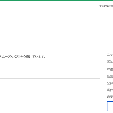
地元の掲示板
ニッ
 スムーズな取引を心掛けています。
認証
評価
性別
登録
居住
職業