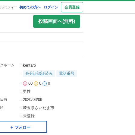
初めての方へ
ログイン
会員登録
 ジモティー
投稿画面へ(無料)
クネーム
：
kentaro
：
身分証認証済み
電話番号
：
60
0
0
：
男性
日時
：
2020/03/09
区
：
埼玉県さいたま市
：
未登録
＋ フォロー