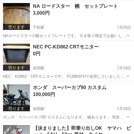
ットを組んでいるため75cc登録になります。（原付2種） 鍵ありま
山口
下松市
下松駅
ホンダ
ボアアップ
NA ロードスター 幌 セットプレート
す。 メーター読み走行距離 36313.7キロ 現状でのお渡しとなる為現
3,000円
車確認を...
売ります
下松駅
7月25日
NAロードスターの幌セットプレートです。 引き取り限定でお願いしま
す。 よろしくおねがいします。
山口
下松市
下松駅
パーツ
セット
NEC PC-KD862 CRTモニター
0円
売ります
岩田駅
7月19日
NEC KD862 CRTモニターです。 PC8801FHで使用していました。
表示確認済みです。レトロで希少なモニターです。前面に日焼けによ
山口
光市
岩田駅
パソコン
CRT
ホンダ スーパーカブ90 カスタム
る黄ばみがあります。
100,000円
売ります
岩田駅
7月18日
ホンダ スーパーカブ90 カスタムになります。 鍵あります。 現状で
のお渡しとなる為現車確認をおすすめします。 年式の割には綺麗だと
山口
光市
岩田駅
ホンダ
カスタム
【決まりました】即乗り出しOK ヤマハ ビ
思います。 キックでエンジンかかります。