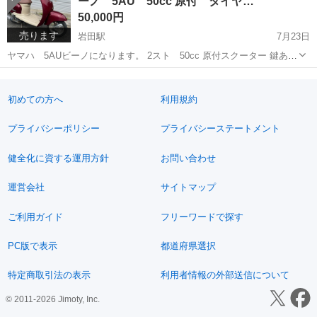
ーノ 5AU 50cc 原付 タイヤ…
50,000円
売ります
岩田駅
7月23日
ヤマハ 5AUビーノになります。 2スト 50cc 原付スクーター 鍵あり
ます。 メーター読み走行距離 10852キロ 現状でのお渡しとなる為現
山口
光市
岩田駅
ヤマハ
スクーター
車確認をおすすめします。 年式の割には綺麗だと思います。 セルでエ
ン...
初めての方へ
利用規約
プライバシーポリシー
プライバシーステートメント
健全化に資する運用方針
お問い合わせ
運営会社
サイトマップ
ご利用ガイド
フリーワードで探す
PC版で表示
都道府県選択
特定商取引法の表示
利用者情報の外部送信について
© 2011-2026 Jimoty, Inc.