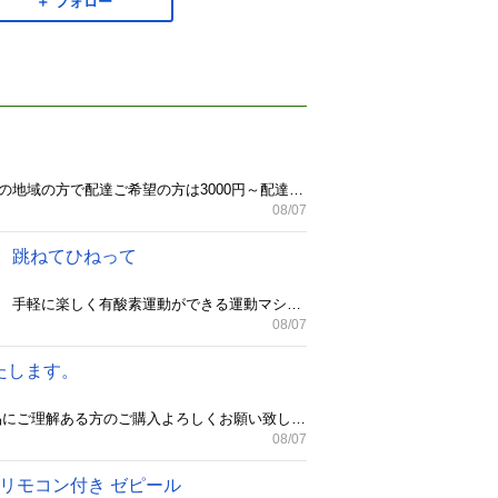
＋ フォロー
安佐南区内でしたらお日にち時間帯が合えば無料で配達いたします。 よろしくお願いいたします。 それ以外の地域の方で配達ご希望の方は3000円～配達いたしますのでお気軽にお問い合わせください。 当方買取もしています。 アウトドア用品 釣り具 時計 家電 バイク 壊れたものなどなんでも買い取れるものは買い取ります。 買取価格には自信あります。
08/07
ン 跳ねてひねって
VERTEX/株式会社 ヴァルテックス ダンシングクイーン XDD-001 販売価格 24,800円（税抜価格22,546円） 手軽に楽しく有酸素運動ができる運動マシン「ダンシングクイーン」。 ハンドルを掴んで下半身を中心に動かしたり、ハンドルから手を離して 下半身まで動かしたりと、老若男女、 普段あまり運動しない人から日頃身体を動かしている人まで 自分に合った使い方ができます。 左右にひねる動きがお腹まわりにアプローチ！ 理想のくびれを目指しましょう。 天気や気温などに左右されることなく、 自分のペースで好きな時間に室内で有酸素運動ができるため続けやすく、 ダイエットや運動不足解消に最適です。 跳ねてひねって楽しく長続き！ 室内で手軽に有酸素運動ができる新しい運動マシン 組み立て簡単 キャスター付きで移動が簡単 スマホホルダーとLEDライトが付いて 楽しく運動が続けられる 品名ダンシングクイーン JAN4582292683346 電源アルカリ単三乾電池×3個（テスト用電池付属） 寸法約W41×L55×H94〜115cm 質量約9.5kg 材質本体：鉄 ステップ台：PP ハンドルグリップ：EVA スマホホルダー：ABS 耐荷重90kg以下
08/07
いたします。
傷や汚れなどもあるかと思います。 写真でご判断ください。 動作確認済みです。 簡易清掃してますが中古品にご理解ある方のご購入よろしくお願い致します。 安佐南区内でしたお日にち時間帯が合えば家の前まで無料で配達いたします。 よろしくお願いいたします。 それ以外の地域の方で配達ご希望の方は3000円～配達いたしますのでお気軽にお問い合わせください。 ※古い洗濯機や冷蔵庫の処分などもお気軽にご相談ください。 当方買取もしています。 アウトドア用品 釣り具 時計 家電 バイク 工具 おもちゃ 壊れたものなどなんでも買い取れるものは買い取ります。 買取価格には自信あります。 お気軽にご相談下さい。 商品の寸法 50奥行き x 54.9幅 x 121.5高さ cm ブランド アイリスオーヤマ(IRIS OHYAMA) 容量 142 リットル 設定 右開き シンプルかつスタイリッシュ。 幅50cmのスリムボディでワンルームマンションにもおすすめの冷蔵庫です。 見た目はスッキリ、庫内は広々大容量。 【大容量で整理もしやすい冷蔵室】 可動式のガラス棚やケース、ドアポケット付きで庫内をすっきり整理できます。 ドアポケットには卵や2Lペットボトル、1L牛乳パックが入って収納力抜群。 クリアケースには、かさばる野菜や果物などをまとめて収納。 【引き出し式の冷凍庫】 中が見えて取り出しやすい、透明引き出し付き 必要な引き出しだけを開けるので冷気が逃げにくい。 3段の引き出しに冷凍食品も作り置きのおかずもまとめて収納。 LED庫内灯、温度調節6段階つまみ付き。 約28dBの静音設計で、生活空間に置いても音が気にならないほど静か。 ※騒音値の目安：20dB/木の葉の触れ合う音、30dB/ささやき声、深夜の住宅街 省エネ基準達成率103％。※目標年度2021年度 市販の転倒防止ベルトを取り付けて、壁に固定できます。 6063
08/07
P リモコン付き ゼピール