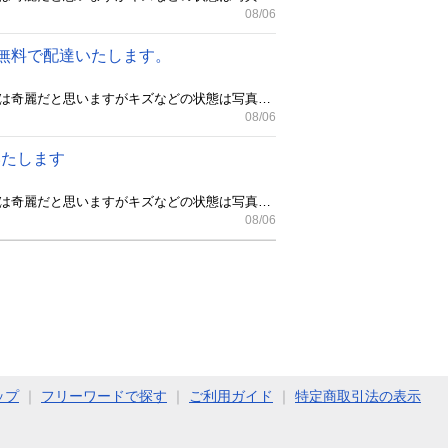
08/06
くなら無料で配達いたします。
動作確認済みです。 簡易清掃してますが中古品にご理解ある方のご購入よろしくお願い致します。 全体的には奇麗だと思いますがキズなどの状態は写真でご確認ください。 安佐南区内でしたお日にち時間帯が合えば家の前まで無料で配達いたします。 よろしくお願いいたします。 それ以外の地域の方で配達ご希望の方は3000円～配達いたしますのでお気軽にお問い合わせください。 当方買取などもしています。 アウトドア用品 釣り具 時計 家電 バイク 壊れたもの 片付け整理 遺品整理 スクラップ品などなんでもお気軽にお問い合わせください。 買い取れるものはなんでも買い取ります。 買取価格には自信あります。 お気軽にお問い合わせください。 古い冷蔵庫や洗濯機などの処分もお気軽にご相談下さい。 【コンパクトながらも大容量】コンパクト設計ながらも満足の大容量でたくさん買い物をしてしっかり保存できます。 【冷蔵室87L】見た目以上にたっぷり収納が可能です。 【冷凍室30L】冷凍食品やアイスの箱など、かさばる食品も楽々収納! 【8段階の温度調節が可能】内容量に合わせて温度調整することでさらに省エネに! 商品の寸法 51.1奥行き x 47幅 x 114高さ cm ブランド MAXZEN 容量 117 L 色 ガンメタリック 特徴 コンパクト、省エネ、大容量 9083
08/06
達いたします
動作確認済みです。 簡易清掃してますが中古品にご理解ある方のご購入よろしくお願い致します。 全体的には奇麗だと思いますがキズなどの状態は写真でご確認ください。 安佐南区内でしたお日にち時間帯が合えば家の前まで無料で配達いたします。 よろしくお願いいたします。 それ以外の地域の方で配達ご希望の方は3000円～配達いたしますのでお気軽にお問い合わせください。 当方買取などもしています。 アウトドア用品 釣り具 時計 家電 バイク 壊れたもの 片付け整理 遺品整理 スクラップ品などなんでもお気軽にお問い合わせください。 買い取れるものはなんでも買い取ります。 買取価格には自信あります。 お気軽にお問い合わせください。 古い冷蔵庫や洗濯機などの処分もお気軽にご相談下さい。 ニトリ2024年製 2ドア冷蔵庫 グラシア106 NTR-106 106L 冷蔵室が73L、冷凍室が33Lの「2ドア冷蔵庫 グラシア106 NTR-106」 トップテーブルの耐熱温度は100℃、耐荷重は30kg。オーブンレンジを置くことができる。 全定格内容積106L、冷蔵室73L、冷凍室33L。 本体サイズは474×487×1,131(幅×奥行き×高さ)mm、 重量は約30kg。 年間消費電力量は268kWh/年。 ※ジモティー様 こちらの商品は複数商品です。 同じモデルのものがあり掲載しています。 削除した商品の掲載ではありません。 6083.5
08/06
ップ
｜
フリーワードで探す
｜
ご利用ガイド
｜
特定商取引法の表示