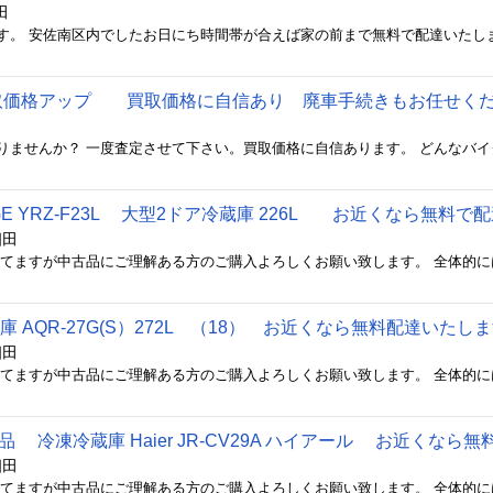
田
は買取価格アップ 買取価格に自信あり 廃車手続きもお任せく
GE YRZ-F23L 大型2ドア冷蔵庫 226L お近くなら無料
相田
庫 AQR-27G(S）272L （18） お近くなら無料配達いたし
相田
 超美品 冷凍冷蔵庫 Haier JR-CV29A ハイアール お近くな
相田