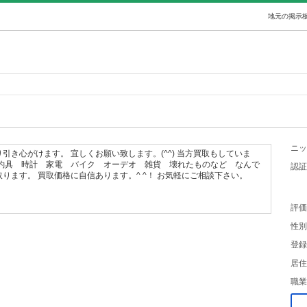
地元の掲示板
ニッ
引き心がけます。 宜しくお願い致します。(^^) 当方買取もしていま
釣具 時計 家電 バイク オーデオ 雑貨 壊れたものなど なんで
認証
ります。 買取価格に自信あります。^ ^！ お気軽にご相談下さい。
評価
性別
登録
居住
職業