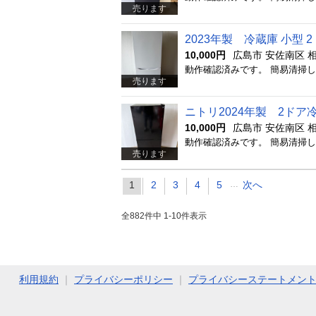
売ります
2023年製 冷蔵庫 小型 
10,000円
広島市 安佐南区 
売ります
ニトリ2024年製 2ドア冷
10,000円
広島市 安佐南区 
売ります
1
2
3
4
5
…
次へ
全882件中 1-10件表示
利用規約
｜
プライバシーポリシー
｜
プライバシーステートメン