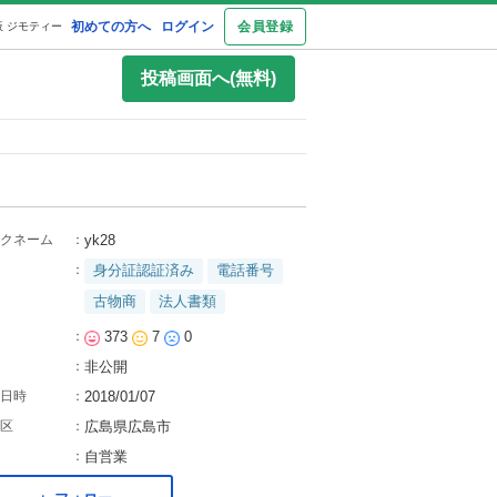
初めての方へ
ログイン
会員登録
 ジモティー
投稿画面へ(無料)
クネーム
：
yk28
：
身分証認証済み
電話番号
古物商
法人書類
：
373
7
0
：
非公開
日時
：
2018/01/07
区
：
広島県広島市
：
自営業