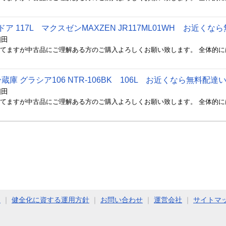
2ドア 117L マクスゼンMAXZEN JR117ML01WH お近
相田
蔵庫 グラシア106 NTR-106BK 106L お近くなら無料配
相田
ト
｜
健全化に資する運用方針
｜
お問い合わせ
｜
運営会社
｜
サイトマ
COPYRIGHT (C) 2011 - 2026 Jimoty, Inc. ALL RIGHTS RESERVED.