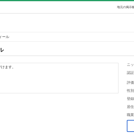
地元の掲示板
ィール
ル
ニッ
がけます。
認証
評価
性別
登録
居住
職業