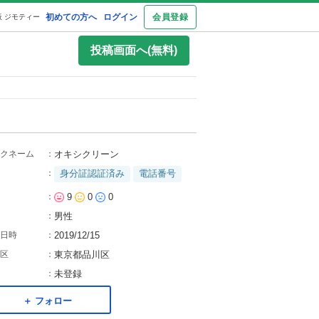
初めての方へ
ログイン
会員登録
 ジモティー
投稿画面へ(無料)
クネーム
：
オキシクリーン
：
身分証認証済み
電話番号
：
9
0
0
：
男性
日時
：
2019/12/15
区
：
東京都品川区
：
未登録
＋ フォロー