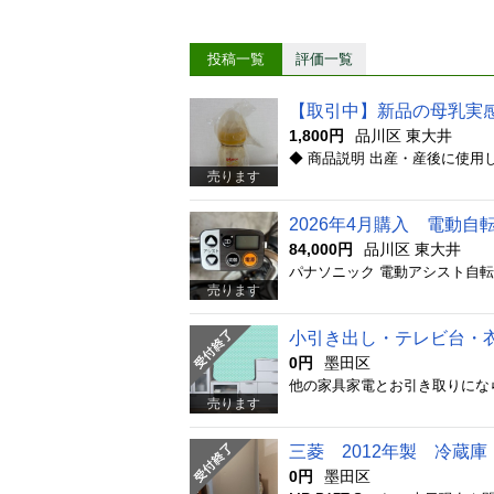
投稿一覧
評価一覧
【取引中】新品の母乳実感（
1,800円
品川区 東大井
売ります
2026年4月購入 電動
84,000円
品川区 東大井
売ります
小引き出し・テレビ台・
0円
墨田区
他の家具家電とお引き取りにな
売ります
三菱 2012年製 冷蔵庫 
0円
墨田区