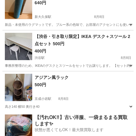
640円
新大久保駅
8月8日
新品・未使用のラグマットです。 ブルー系の色味で、お部屋のアクセントにも使いやすいと思
東京
新宿区
新大久保駅
カーペット/マット/ラグ
新品
【渋谷・引き取り限定】IKEA デスク＋スツール 2
点セット 500円
400円
渋谷駅
8月8日
事務所整理のため、IKEAのデスクとスツールをセットでお譲りします。 【セット内容】 ・IKE
東京
渋谷区
渋谷駅
家具
デスク
アジアン風ラック
500円
京成小岩駅
8月8日
高さ140 横50 奥行き40
東京
江戸川区
京成小岩駅
収納家具
ラック
【汚れOK‼️】古い洋服、一袋まるまる買取
します✨
状態が悪くてもOK！最大限買取します