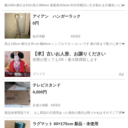
幅1400×奥行き910×高さ880mm 座面高420mm 8/10月曜日に引き取れる方優
東京
中央区
浜町駅
ソファ
奥行き
アイアン ハンガーラック
0円
祐天寺駅
8月8日
高さ135cm 奥行き35 cm 幅60cm シンプルでカッコいいです 家の前まで取りに来
東京
世田谷区
祐天寺駅
収納家具
【求】古いお人形、お譲りください
状態が悪くてもOK！最大限買取します
プリフラ
Ad
テレビスタンド
4,000円
京成小岩駅
8月8日
新品未使用品です。 もし部品の欠損等あった場合の責任は取りかねますのでご了承下さい。 [商品詳細] https://s
東京
江戸川区
京成小岩駅
収納家具
ラグマット 60×170cm 新品・未使用