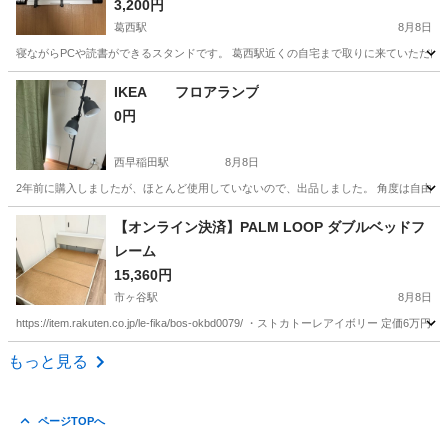
3,200円
葛西駅
8月8日
寝ながらPCや読書ができるスタンドです。 葛西駅近くの自宅まで取りに来ていただける方にお譲りします
東京
江戸川区
葛西駅
オフィス用家具
スタンド
IKEA フロアランプ
0円
西早稲田駅
8月8日
2年前に購入しましたが、ほとんど使用していないので、出品しました。 角度は自由に変えられ
東京
新宿区
西早稲田駅
照明器具
【オンライン決済】PALM LOOP ダブルベッドフ
レーム
15,360円
市ヶ谷駅
8月8日
https://item.rakuten.co.jp/le-fika/bos-okbd0079/ ・ストカトー
東京
新宿区
市ヶ谷駅
ベッド
もっと見る
ページTOPへ