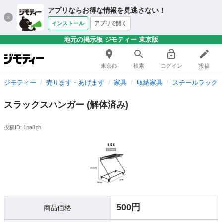
アプリならお得な情報を見逃さない！
インストール
アプリで開く
地元の掲示板 ジモティー 東京版
東京都
検索
ログイン
投稿
ジモティー
売ります・あげます
家具
収納家具
スチールラック
スラックスハンガー (解体済み)
投稿ID: 1pa8zh
500円
商品価格