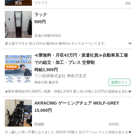
プリフラ
Ad
ラック
500円
京成小岩駅
8月8日
素人採寸ですが 高さ137cm 幅28cm 横40cm キャスターついてます。
東京
江戸川区
京成小岩駅
家具
ラック
≪寮無料・月収43万円・派遣社員≫自動車系工場
での組立・加工・プレス 交替制
時給1,900円
フジ技研株式会社 神奈川支店
神奈川県 藤沢市
提携サイト
★新年度時給UP1,900円／残業・深夜2,375円 更に3か月毎に12万円の奨励金を含む
神奈川
藤沢市
その他
AKRACING ゲーミングチェア WOLF-GREY
15,000円
田端駅
8月8日
引っ越しに伴い不要になりました 2021年7月購入 左のアームレストに劣化がありま