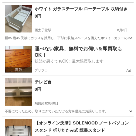
東京
北区
田端駅
椅子
ホワイト ガラステーブル ローテーブル 収納付き
0円
西太子堂駅
8月8日
横85 縦45 天板にガラスを採用し、下部に収納スペースを備えたホワイトカラーのロ
東京
世田谷区
西太子堂駅
テーブル
ガラス
運べない家具、無料でお伺い＆即買取も
OK！
状態が悪くてもOK！最大限買取します
プリフラ
Ad
テレビ台
0円
飛田給駅
8月8日
不要になったため、取りにきていただける方を優先にお譲りします。
東京
調布市
飛田給駅
収納家具
【オンライン決済】SOLEMOOD ノートパソコン
スタンド 折りたたみ式 読書スタンド