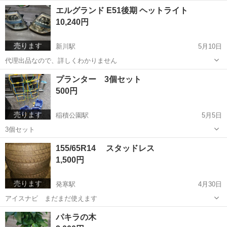
北海道
札幌市
新川駅
家庭用品
ハンドル
エルグランド E51後期 ヘットライト
10,240円
売ります
新川駅
5月10日
代理出品なので、詳しくわかりません
北海道
札幌市
新川駅
外装、車外用品
ライト
プランター 3個セット
500円
売ります
稲積公園駅
5月5日
3個セット
北海道
札幌市
稲積公園駅
家庭用品
プランター
155/65R14 スタッドレス
1,500円
売ります
発寒駅
4月30日
アイスナビ まだまだ使えます
北海道
札幌市
発寒駅
タイヤ、ホイール
スタッドレス
パキラの木