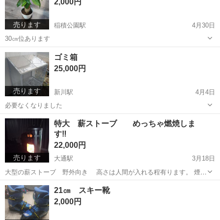
2,000円
売ります
稲積公園駅
4月30日
30㎝位あります
北海道
札幌市
稲積公園駅
家庭用品
パキラ
ゴミ箱
25,000円
売ります
新川駅
4月4日
必要なくなりました
北海道
札幌市
新川駅
生活雑貨
特大 薪ストーブ めっちゃ燃焼しま
す‼️
22,000円
売ります
大通駅
3月18日
大型の薪ストーブ 野外向き 高さは人間が入れる程有ります。 煙突
付き 焼却炉にも使用できるかも 人も楽に入れる程なので、 市販の
北海道
札幌市
大通駅
季節、空調家電
薪ストーブ
21㎝ スキー靴
物の元とは比べ物にならない位大きいです。 最大50センチ程の薪など
2,000円
燃やしたい物など、沢山入れ...