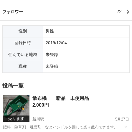
22
フォロワー
性別
男性
登録日時
2019/12/04
住んでいる地域
未登録
職種
未登録
投稿一覧
散布機 新品 未使用品
2,000円
売ります
新川駅
5月27日
肥料 除草剤 融雪剤 なとハンドルを回して楽々散布できます。