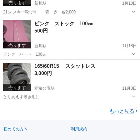
売ります
新川駅
1月18日
21㎝ スキー靴です 青 赤 各2,000
北海道
札幌市
新川駅
スキー
ピンク ストック 100㎝
500円
売ります
新川駅
1月18日
ピンク ハート 100㎝
北海道
札幌市
新川駅
スキー
ピンク
165/60R15 スタットレス
3,000円
売ります
稲積公園駅
11月8日
とりあえず履き用に
北海道
札幌市
稲積公園駅
タイヤ、ホイール
もっと見る
スタットレス
初めての方へ
利用規約