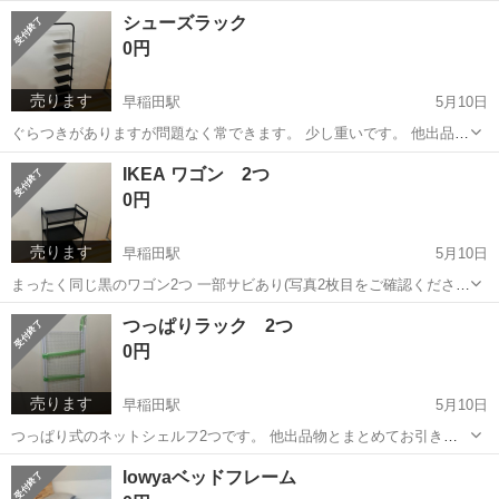
りいただける方を優先致します。 受け取りタイミングは平日の19:15-
東京
新宿区
早稲田駅
ミラー/鏡
IKEA
シューズラック
19:45が希望ですが、調整は可能です。 商品詳細: https://www.a...
0円
売ります
早稲田駅
5月10日
ぐらつきがありますが問題なく常できます。 少し重いです。 他出品物
とまとめてお引き取りいただける方を優先致します。 受け取りタイミ
東京
新宿区
早稲田駅
収納家具
シューズラック
IKEA ワゴン 2つ
ングは平日の19:15-19:45が希望ですが、調整は可能です。 商品詳細:
0円
材質 メラ...
売ります
早稲田駅
5月10日
まったく同じ黒のワゴン2つ 一部サビあり(写真2枚目をご確認くださ
い) 何ヶ所か留め具がなくなっていますが、問題なく使用できめす。
東京
新宿区
早稲田駅
収納家具
ワゴン
つっぱりラック 2つ
他出品物とまとめてお引き取りいただける方を優先致します。 受け取
0円
りタイミングは平日の19:...
売ります
早稲田駅
5月10日
つっぱり式のネットシェルフ2つです。 他出品物とまとめてお引き取
りいただける方を優先致します。 受け取りタイミングは平日の19:15-
東京
新宿区
早稲田駅
収納家具
つっぱり
lowyaベッドフレーム
19:45が希望ですが、調整は可能です。