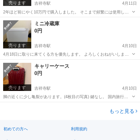
売ります
吉祥寺駅
4月11日
2年ほど前にやく10万円で購入しました。 そこまで頻繁には使用して
いないので、まだまだ綺麗です。 4月18日に取りに来てくる方を優先
東京
武蔵野市
吉祥寺駅
季節、空調家電
キャリー
ミニ冷蔵庫
します。 よろしくおねがいします。 他に出展しているキャリーケース
0円
と冷蔵庫と合わせてお...
売ります
吉祥寺駅
4月10日
4月18日に取りに来てくる方を優先します。 よろしくおねがいしま
す。 他に出展しているキャリーケースとエアコンと合わせてお引き取
東京
武蔵野市
吉祥寺駅
キッチン家電
キャリー
キャリーケース
りいただける場合は、割引可能です。
0円
売ります
吉祥寺駅
4月10日
脚の近くに少し亀裂があります。(4枚目の写真) 鍵なし。 国内旅行な
ら問題なく使えるかと思います。 4月18日に取りに来てくる方を優先
東京
武蔵野市
吉祥寺駅
バッグ
キャリー
します。 よろしくおねがいします。
もっと見る
初めての方へ
利用規約