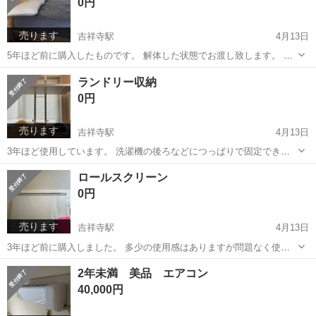
0円
売ります
吉祥寺駅
4月13日
5年ほど前に購入したものです。 解体した状態でお渡し致します。 ※
ベッドボードは別ものです。お渡し物には含まれません。 18日の
東京
武蔵野市
吉祥寺駅
ベッド
lowya
ランドリー収納
10:00-16:00に取りに来ていただける方優先いたします。 商品情報 ===
0円
[セミダブ...
売ります
吉祥寺駅
4月13日
3年ほど使用しています。 洗濯機の後ろなどにつっぱりで固定できる
ラックです。 多少サビがありますので、2枚目の写真をご確認くださ
東京
武蔵野市
吉祥寺駅
収納家具
ランドリー
ロールスクリーン
い。 18日の10:00-16:00に取りに来ていただける方優先いたします。
0円
売ります
吉祥寺駅
4月13日
3年ほど前に購入しました。 多少の使用感はありますが問題なく使用
できます。 カーテンレールに取り付けられるタイプです。 プロジェク
東京
武蔵野市
吉祥寺駅
カーテン、ブラインド
2年未満 美品 エアコン
ター用のスクリーンとしても使用できました。 18日の10:00-16:00に取
ロールスクリーン
40,000円
りに来ていただ...