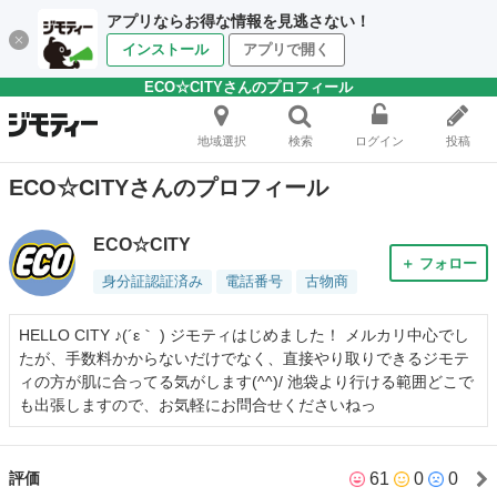
アプリならお得な情報を見逃さない！
インストール
アプリで開く
ECO☆CITYさんのプロフィール
地域選択
検索
ログイン
投稿
ECO☆CITYさんのプロフィール
ECO☆CITY
＋ フォロー
身分証認証済み
電話番号
古物商
HELLO CITY ♪(´ε｀ ) ジモティはじめました！ メルカリ中心でし
たが、手数料かからないだけでなく、直接やり取りできるジモテ
ィの方が肌に合ってる気がします(^^)/ 池袋より行ける範囲どこで
も出張しますので、お気軽にお問合せくださいねっ
61
0
0
評価