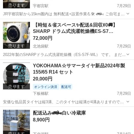
売ります
宇都宮駅
7月29日
JR宇都宮駅から15km圏内は 無料配送+設置作業💪🛠️ 🚛🌬 ご自宅まで
丁寧にお届けします(回収も無料) →アパートの階段作業も追加料金な
栃木
宇都宮市
宇都宮駅
生活家電
ビッグドラム
【時短＆省スペース✨配送&回収¥0🚚】
しです！ ⚠️物件によってはお手伝いいただく場合あります ⚠️窓から搬
SHARP ドラム式洗濯乾燥機ES-S7…
入など特殊な作...
72,000円
売ります
北池袋駅
7月29日
2022年製のSHARPドラム式洗濯乾燥機（ES-S7F-WL） です。 まだ新
しく、動作も良好です！ 正面にキズあるので安くしてありますが、回
東京
豊島区
北池袋駅
生活家電
SHARP
YOKOHAMA☆サマータイヤ新品2024年製
収も込みの価格なので買い換えならばコスパ最強です ドラム式なのに
155/65 R14 セット
コンパクト...
20,000円
売ります
オンライン決済
配送可
下板橋駅
7月29日
安価な低品質タイヤは縦3溝、このタイヤは縦溝が4溝ありますので、
走れば判る燃費と静かさの違いを体感してください また、安売りタイ
東京
板橋区
下板橋駅
タイヤ、ホイール
タイヤ
配送込み🚛🌬️白い冷蔵庫
ヤあるあるの早期ひび割れ、段差ワイヤー破損などが少ない製品です
8,900円
ヨコハマタイヤ S306 ...
売ります