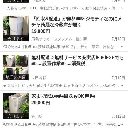
下北沢駅
7月14日
一人暮らしやSOHO、事務所に使いやすいサイズ 動作確認済み・簡易
清掃済みで、届いてすぐにお使いいただけます🧼 ✅ おすすめポイント
東京
世田谷区
下北沢駅
キッチン家電
『回収&配送』が無料🚚✨ ジモティなのにメ
• 2017年製でまだまだ現役！ • 90Lサイズ • シンプル操作で使いやすい
チャ綺麗な冷蔵庫が届く
(電...
19,800円
売ります
鹿島サッカースタジアム（臨）駅
7月12日
¥0で配送&回収🚚 🌬 茨城県鹿嶋市内OKです、行方、潮来、神栖など
も可 → 入れ替えのチャンス✨✨ Super sale/手抜き無しの徹底清掃品
茨城
鹿嶋市
鹿島サッカースタジアム（臨）駅
無料配送☆無料サービス充実店▶︎▶︎▶︎2Fでも
(^^)/ 回収費¥0 配送費¥0 設置費¥0 当店の商品は、港区、渋谷...
¥0 →設置作業¥0 →消費税…
キッチン家電
物件
地元のお店
世田谷駅
7月12日
★引越日にピッタリ届く生活家電★ 始まる新生活も困らない為の必須
アイテムは『洗濯機と冷蔵庫』電子レンジの追加もOK みなさん、こ
東京
世田谷区
世田谷駅
リサイクルショップ
無料
家まで配送🚛🌬️回収もOK🚚 🌬
んにちワンワンッ🐶 そして、無駄にピース✌️ 家電販売店eco☆cityの
29,800円
NISSYですっ‼️...
売ります
笹川駅
7月12日
¥0で配送&回収🚚 🌬 茨城県神栖市&鹿嶋市内OKです、行方、潮来など