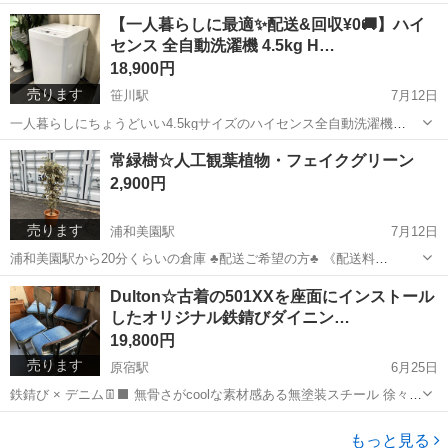
も可 → 入れ替えのチャンス✨✨ ・×・×・×・×・×・×・×・×・ 全自
茨城
神栖市
笹川駅
生活家電
物件
【一人暮らしに最適✨配送&回収¥0🚚】ハイ
動洗濯機8.0kg AQUA/ Prette AQW-GVX80J 2020年...
センス 全自動洗濯機 4.5kg H…
18,900円
売ります
笹川駅
7月12日
一人暮らしにちょうどいい4.5kgサイズのハイセンス全自動洗濯機
（HW-T45D） です！ 動作確認済み・分解清掃済みで、届いてすぐに
茨城
神栖市
笹川駅
生活家電
ハイセンス
常緑樹☆人工観葉植物・フェイクグリーン
お使いいただけます🧼 ✅ おすすめポイント • 2020年製でまだまだ現
2,900円
役！ • 4....
売ります
浦和美園駅
7月12日
浦和美園駅から20分くらいの倉庫 ♣︎配送ご希望の方♣︎ 《配送料
¥3900〜》詳細は下記 その他の地域の方はゴメンなさい(＞人＜;) ー・
埼玉
さいたま市
浦和美園駅
家庭用品
観葉植物
Dulton☆古着の501XXを座面にインストール
ー・ー・ー 訳あり観葉植物 イミテーションの観葉植物なので世話は不
したオリジナル鉄錆びダイニン…
要です だ...
19,800円
売ります
原宿駅
6月25日
鉄錆び × デニム👖⬛ 無骨さがcoolな素材感ある無塗装スチール 徐々に
進行していくサビも楽しむ イケオジ感あるダイニングチェアです😎 無
東京
渋谷区
原宿駅
椅子
ダイニング
料で配達いたします🚚🌬️ ニ⭕️リや通販の安物ではプレス集成材やプレ
もっと見る