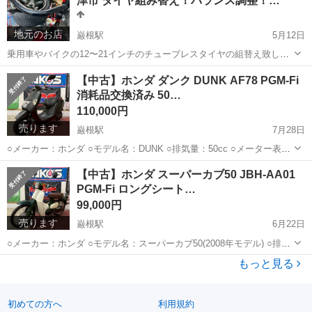
津市 タイヤ組み替え！バランス調整！…
タリの車両をご提案...
地元のお店
巌根駅
5月12日
乗用車やバイクの12〜21インチのチューブレスタイヤの組替え致しま
す。 ※タイヤチェンジャーにて作業します。 傷防止のプロテクターは
千葉
木更津市
巌根駅
その他
タイヤ
【中古】ホンダ ダンク DUNK AF78 PGM-Fi
装備されておりますが、万が一傷が入ってもノークレームとなりま
消耗品交換済み 50…
す。 ご了承頂ける方の...
110,000円
売ります
巌根駅
7月28日
○メーカー：ホンダ ○モデル名：DUNK ○排気量：50cc ○メーター表示
距離：20,884km(JABA走行距離管理システム確認済み) ○車体番号：
千葉
木更津市
巌根駅
ホンダ
ダンク
【中古】ホンダ スーパーカブ50 JBH-AA01
AF78-1211*** ○状態：中古 ○鍵：キー2本 ○...
PGM-Fi ロングシート…
99,000円
売ります
巌根駅
6月22日
○メーカー：ホンダ ○モデル名：スーパーカブ50(2008年モデル) ○排気
量：50cc ○メーター表示距離：17,395km(JABA走行距離管理システム
千葉
木更津市
巌根駅
ホンダ
ロングシート
もっと見る
確認済み) ○車体番号：AA01-1774*** ○状態：...
初めての方へ
利用規約