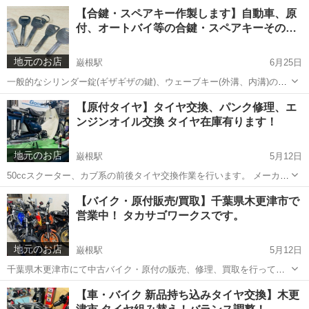
ー表示距離：1,203km(JABA走行距離管理システム通過済み) ○車体番
千葉
木更津市
巌根駅
スズキ
ジクサー
【合鍵・スペアキー作製します】自動車、原
号：MB8ED13WBM8107*** ○状態：中古 ○鍵...
付、オートバイ等の合鍵・スペアキーその…
地元のお店
巌根駅
6月25日
一般的なシリンダー錠(ギザギザの鍵)、ウェーブキー(外溝、内溝)の鍵
をキーカットマシンを使い作成致します。 ホームセンターや合鍵店で
千葉
木更津市
巌根駅
その他
自動車
【原付タイヤ】タイヤ交換、パンク修理、エ
断られるウェーブキーの作成も行っております。 ブランクキーの在庫
ンジンオイル交換 タイヤ在庫有ります！
がございましたらその場...
地元のお店
巌根駅
5月12日
50ccスクーター、カブ系の前後タイヤ交換作業を行います。 メーカー
はTIMSUN製になります。 タイヤサイズ ・80/90-10 ・80/100-10 ・
千葉
木更津市
巌根駅
その他
タイヤ交換
【バイク・原付販売/買取】千葉県木更津市で
90/90-10 ・3.00-10 ・2.25-1...
営業中！ タカサゴワークスです。
地元のお店
巌根駅
5月12日
千葉県木更津市にて中古バイク・原付の販売、修理、買取を行ってお
ります。 通勤、通学、配達業務等に使用する50cc～125cc クラスの実
千葉
木更津市
巌根駅
リサイクルショップ
無料
【車・バイク 新品持ち込みタイヤ交換】木更
用性の高い車両をメインに取り扱っております。 ご使用の用途にピッ