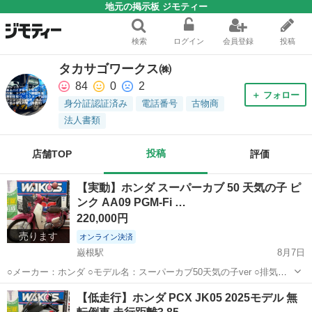
地元の掲示板 ジモティー
検索
ログイン
会員登録
投稿
タカサゴワークス㈱
84
0
2
＋ フォロー
身分証認証済み
電話番号
古物商
法人書類
投稿
店舗TOP
評価
【実動】ホンダ スーパーカブ 50 天気の子 ピ
ンク AA09 PGM-Fi …
220,000円
売ります
オンライン決済
巌根駅
8月7日
○メーカー：ホンダ ○モデル名：スーパーカブ50天気の子ver ○排気
量：50cc ○メーター表示距離：19,482km(JABA走行距離管理システム
千葉
木更津市
巌根駅
ホンダ
天気の子
【低走行】ホンダ PCX JK05 2025モデル 無
確認済み) ○車体番号：AA09-1012*** ○状態：中古 ...