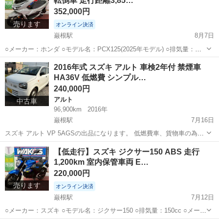
転倒車 走行距離3,85…
352,000円
売ります
オンライン決済
巌根駅
8月7日
○メーカー：ホンダ ○モデル名：PCX125(2025年モデル) ○排気量：
125cc ○メーター表示距離：3,854km(JABA走行距離管理システム確認
千葉
木更津市
巌根駅
ホンダ
PCX
2016年式 スズキ アルト 車検2年付 禁煙車
済み) ○車体番号：JK05-1209*** ○状態：中古...
HA36V 低燃費 シンプル…
240,000円
アルト
中古車
96,900km
2016年
巌根駅
7月16日
スズキ アルト VP 5AGSの出品になります。 低燃費車、貨物車の為自
動車税も安いです。 軽量な車両の為、ノンターボですが軽快に走りま
千葉
木更津市
巌根駅
アルト
車両
【低走行】スズキ ジクサー150 ABS 走行
す。 出品にあたり車検取得いたしました。 車検付のすぐに使える車両
1,200km 室内保管車両 E…
です。 ナン...
220,000円
売ります
オンライン決済
巌根駅
7月12日
○メーカー：スズキ ○モデル名：ジクサー150 ○排気量：150cc ○メータ