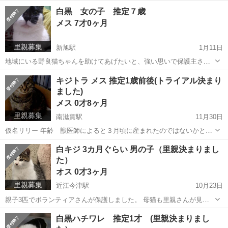
すり寄っていく子猫をスーパーに勤める家族が発見したと連絡があっ
滋賀
大津市
三井寺駅
猫
性格
白黒 女の子 推定７歳
たので、保護主さんが見に行くと、目があった瞬間鳴きながら、この
メス 7才0ヶ月
子が駆け寄って来たそうで...
里親募集
新旭駅
1月11日
地域にいる野良猫ちゃんを助けてあげたいと、強い思いで保護主さん
が保護されました。 代理で投稿しています。 飼い主不在確認済みで
滋賀
高島市
新旭駅
猫
性格
キジトラ メス 推定1歳前後(トライアル決まり
す。 性格はとても人懐っこく甘えん坊です(*^^*) エイズ・白血病検
ました)
査 陰性 ...
メス 0才8ヶ月
里親募集
南滋賀駅
11月30日
仮名リリー 年齢 獣医師によると３月頃に産まれたのではないかとの
ことです。 性格 まだ怖がりさん 攻撃性０ ナデナデ好きなので甘
滋賀
大津市
南滋賀駅
猫
ワクチン
白キジ 3カ月ぐらい 男の子（里親決まりまし
えたさんになりそうです。 オモチャにも反応して遊びます( *´︶`*) ...
た）
オス 0才3ヶ月
里親募集
近江今津駅
10月23日
親子3匹でボランティアさんが保護しました。 母猫も里親さんが見つ
かり、この猫が残りました。 飼い主不在確認済み。 とても大人しく人
滋賀
高島市
近江今津駅
猫
去勢手術
白黒ハチワレ 推定1才 (里親決まりまし
懐っこくて、もふもふの子犬みたいです。他の保護猫たちともケンカ