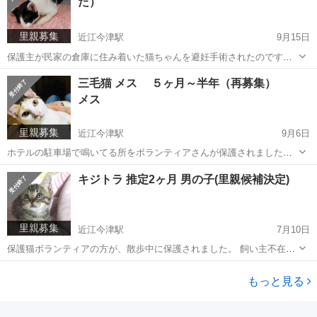
た）
しない...
里親募集
近江今津駅
9月15日
保護主が民家の倉庫に住み着いた猫ちゃんを避妊手術されたのです
が、 住民の反対もあり、元の場所に戻せないとのことで、 代理で里親
滋賀
高島市
近江今津駅
猫
ワクチン
三毛猫 メス ５ヶ月～半年（再募集）
募集をすることにしました。 飼い主不在確認済み 大人しく、人懐っこ
メス
いがやや...
里親募集
近江今津駅
9月6日
ホテルの駐車場で鳴いてる所をボランティアさんが保護されました。
飼い主不在確認済みです。 元気でよく遊びます！ 人馴れしています。
滋賀
高島市
近江今津駅
猫
ワクチン
キジトラ 推定2ヶ月 男の子(里親候補決定)
食欲旺盛で何でも食べます。 トイレ躾済み 夜はケージで寝ているそう
です。...
里親募集
近江今津駅
7月10日
保護猫ボランティアの方が、散歩中に保護されました。 飼い主不在確
認済み とても人懐っこく、活発な男の子です(*^^*) 先住猫にちょっか
滋賀
高島市
近江今津駅
猫
ワクチン
いをかけられても、負けてないそうです！ カリカリを食べていま
もっと見る
す。...