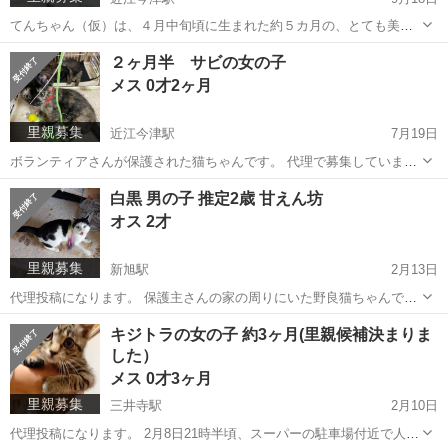
てんちゃん（仮）は、４月中旬頃に生まれた約５カ月の、とても美人
な女の子です。 頭と両脇、尻尾にキジ模様があります。 今は預かりボ
滋賀
高島市
近江今津駅
猫
キジ
２ヶ月半 サビの女の子
ランティアさんの所で、他の保護猫たちと一緒に暮らしています。 ト
メス 0才2ヶ月
イレの躾はでき...
里親募集
近江今津駅
7月19日
ボランティアさんが保護された猫ちゃんです。 代理で募集していま
す。 飼い主不在確認済みです。 5匹産まれた中で1番小さい猫でした
滋賀
高島市
近江今津駅
猫
ワクチン
白黒 男の子 推定2歳 甘えん坊
が、いまでは1番よく食べて、1番よく遊ぶそうです。 眠くなると、ど
オス 2才
こでも寝落ちしてと...
里親募集
新旭駅
2月13日
代理投稿になります。 保護主さんの家の周りにいた野良猫ちゃんで
す。 とにかく一匹でも、温かいお家猫ちゃんになって欲しい、家族の
滋賀
高島市
新旭駅
猫
性格
キジトラの女の子 約3ヶ月(里親候補決まりま
皆さんからたくさん可愛がられ、愛されてほしいとの思いで保護され
した）
ました。 飼い主不...
メス 0才3ヶ月
里親募集
三井寺駅
2月10日
代理投稿になります。 2月8日21時半頃、スーパーの駐車場付近で人に