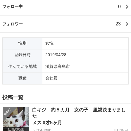
0
フォロー中
23
フォロワー
性別
女性
登録日時
2019/04/28
住んでいる地域
滋賀県高島市
職種
会社員
投稿一覧
白キジ 約５カ月 女の子 里親決まりまし
た
メス 0才5ヶ月
里親募集
近江今津駅
9月18日