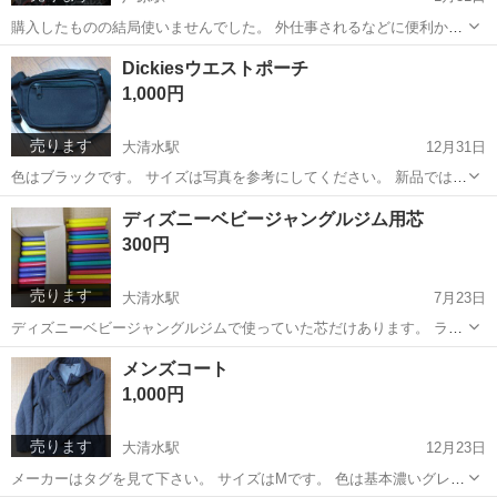
購入したものの結局使いませんでした。 外仕事されるなどに便利かと
思います。 新品です。
愛知
名古屋市
芦原駅
その他
ベスト
Dickiesウエストポーチ
1,000円
売ります
大清水駅
12月31日
色はブラックです。 サイズは写真を参考にしてください。 新品ではあ
りませんが、1度くらいしか外で使っていないので、とてもきれいで
愛知
豊橋市
大清水駅
バッグ
Dickies
ディズニーベビージャングルジム用芯
す。 使っている長財布が入らないため、出品することにしました。
300円
売ります
大清水駅
7月23日
ディズニーベビージャングルジムで使っていた芯だけあります。 ラッ
プの芯みたいな紙製です。 赤、青、黄、緑の4色で、サイズは1本あた
愛知
豊橋市
大清水駅
おもちゃ
ジャングルジム
メンズコート
り直径約30mm（内径約24mm）、長さ約280mmです。 ジャングルジ
1,000円
ム1セット分なの...
売ります
大清水駅
12月23日
メーカーはタグを見て下さい。 サイズはMです。 色は基本濃いグレー