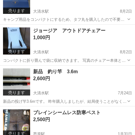
売ります
大清水駅
8月2日
キャンプ用品をコンパクトにするため、タフ丸を購入したので不要に
なりました。 昨年まで使っていましたので、コンロとしては問題なく
愛知
豊橋市
大清水駅
その他
コンロ
ジョージア アウトドアチェアー
使えますが、自動点火装置が故障しているため、チャッカマンなどで
1,000円
点火することになります。 壊れて...
売ります
大清水駅
8月2日
コンパクトに折り畳んで袋に収納できます。 写真のチェアー本体と収
納袋です。 新品ではありませんが、外での使用はなく、室内に置いて
愛知
豊橋市
大清水駅
その他
ジョージア
新品 釣り竿 3.6m
あり、ほとんど使っていません。 色は白っぽく見えますが、実際はベ
2,600円
ージュです。 組み立てた...
売ります
大清水駅
7月24日
新品の投げ竿3.6mです。 昨年購入しましたが、結局使うことがなくな
り、新しいうちに処分しようと思います。 1本3200円でした。 2本あ
愛知
豊橋市
大清水駅
その他
釣り竿
ブレインシームレス防寒ベスト
りますので、まとめて購入していただきたいです。 バラですと、1本
2,500円
1500円です。
売ります
芦原駅
1月31日