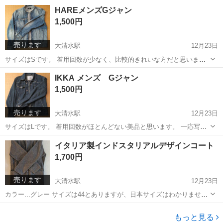
ですが、写真のように細かい他色が混じっています。 襟にベルトが付
愛知
豊橋市
大清水駅
コート
HAREメンズGジャン
いいておしゃれです。 比較的きれいな方だと思います。 一応写真で判
1,500円
断して下さい。 ...
売ります
大清水駅
12月23日
サイズはSです。 着用回数が少なく、比較的きれいな方だと思いま
す。 一応写真で判断して下さい。
愛知
豊橋市
大清水駅
ジャンパー
IKKA メンズ Gジャン
1,500円
売ります
大清水駅
12月23日
サイズはLです。 着用回数がほとんどない美品と思います。 一応写真
で判断して下さい。
愛知
豊橋市
大清水駅
ジーンズ/デニム
イタリア製インドスタリアルデザインコート
1,700円
売ります
大清水駅
12月23日
カラー...グレー サイズは44とありますが、日本サイズはわかりません
が、多分Lサイズくらいだと思います。 身長175cm細身の息子が着て
愛知
豊橋市
大清水駅
コート
イタリア製
ました。 4年程前に価格ははっきり覚えていませんが、2万円以上しま
もっと見る