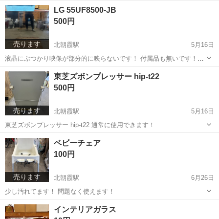
番：LC-32S5 ・年式：2018年製 ・画面サイズ：32V型 【状態】 ・動
埼玉
朝霞市
北朝霞駅
テレビ
SHARP
LG 55UF8500-JB
作確認済みです。 ・地デジ受信、HDMI入力、リモコン操作に問題...
500円
売ります
北朝霞駅
5月16日
液晶にぶつかり映像が部分的に映らないです！ 付属品も無いです！
4K画質のポテンシャルをあまさず引き出すIPS 4Kパネル LG独自の超
埼玉
朝霞市
北朝霞駅
テレビ
液晶
東芝ズボンプレッサー hip-t22
解像技術を駆使した4Kアップスケイラー オーディオのリーディングブ
500円
ランドharman/...
売ります
北朝霞駅
5月16日
東芝ズボンプレッサー hip-t22 通常に使用できます！
埼玉
朝霞市
北朝霞駅
生活家電
ズボンプレッサー
ベビーチェア
100円
売ります
北朝霞駅
6月26日
少し汚れてます！ 問題なく使えます！
埼玉
朝霞市
北朝霞駅
子供用品
ベビー
インテリアガラス