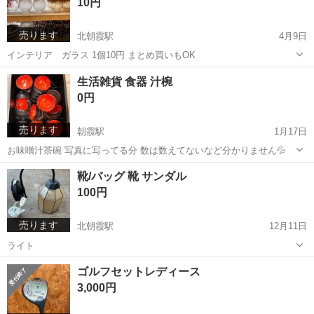
10円
売ります
北朝霞駅
4月9日
インテリア ガラス 1個10円 まとめ買いもOK
埼玉
朝霞市
北朝霞駅
その他
インテリア
生活雑貨 食器 汁椀
0円
売ります
朝霞駅
1月17日
お味噌汁茶碗 写真に写ってる分 数は数えてないなど分かりません💦
埼玉
朝霞市
朝霞駅
食器
茶碗
靴/バッグ 靴 サンダル
100円
売ります
北朝霞駅
12月11日
ライト
埼玉
朝霞市
北朝霞駅
靴
ライト
ゴルフセットレディース
3,000円