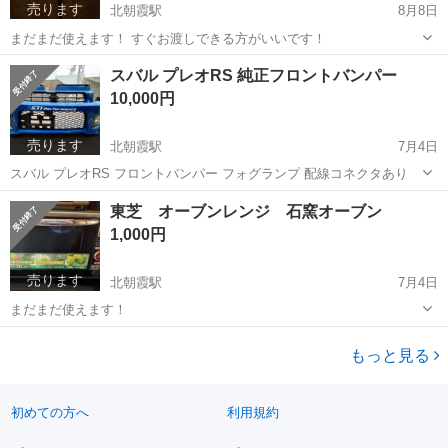
売ります
北朝霞駅
8月8日
まだまだ使えます！ すぐお渡しできる方がいいです！
埼玉
朝霞市
北朝霞駅
ゴルフ
セット
スバル プレオRS 純正フロントバンパー
10,000円
売ります
北朝霞駅
7月4日
スバル プレオRS フロントバンパー フォグランプ 配線コネクタあり
埼玉
朝霞市
北朝霞駅
外装、車外用品
バンパー
東芝 オーブンレンジ 石窯オーブン
1,000円
売ります
北朝霞駅
7月4日
まだまだ使えます！
埼玉
朝霞市
北朝霞駅
キッチン家電
石窯
もっと見る
初めての方へ
利用規約