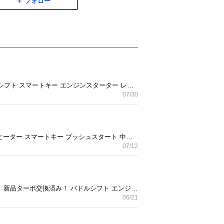
＋ フォロー
青森県三戸郡南部町から アルトターボＲＳ 4WD 平成30年式 走行140000キロ 車検令和9年1月まで！ パドルシフト スマートキー エンジンスターター レーダーブレーキサポート 中古車検索サイトgooネットへも連載中！ どんな車でも下取りオッケー！ ヌマハタファクトリー 090 5844 3894
07/30
青森県三戸郡南部町から アルトラパン 4WD 平成２９年式 走行121000キロ 車検令和８年１０月まで シートヒーター スマートキー プッシュスタート 中古車検索サイトgooネットへも連載中！ どんなお車でも下取り可能です。 ヌマハタファクトリー 090 5844 3894
07/12
青森県三戸郡南部町から N-ONE プレミアムツアラーターボ 4WD 平成24年式 走行115000キロ 車検2年付き！ 新品ターボ交換済み！ パドルシフト エンジンスターター付き！ 中古車検索サイトgooネットへも連載中！ どんな車でも下取りオッケー！ ヌマハタファクトリー 090 5844 3894
06/21