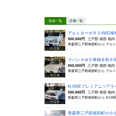
投稿一覧
評価一覧
アルトターボＲＳ4WD車
500,000円
三戸郡 南部 相
中古車
ラパン４ＷＤ車検令和８
500,000円
三戸郡 南部 相
中古車
N-ONEプレミアムツア
500,000円
三戸郡 南部 相
中古車
青森県三戸郡南部町の小