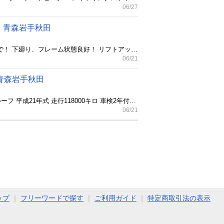
06/27
！青森岩手秋田
青森県三戸郡南部町から ジムニー ５速マニュアル 4WD 平成15年式 走行156000キロ 車検令和９年１０月まで！ 下廻り、フレーム状態良好！ リフトアップ 社外マフラー 社外バンパー 電動ウィンチ 中古車検索サイトgooネットへも連載中！ どんな車でも下取りオッケー！ ヌマハタファクトリー 090 5844 3894
06/21
青森岩手秋田
青森県三戸郡南部町から レガシィツーリングワゴン２.５GT Sパッケージ 6速マニュアル ターボ 4WD サンルーフ 平成21年式 走行118000キロ 車検2年付き！ マッキントッシュオーディオ STIリップスポイラー フジツボマフラー プッシュスタート スマートキー スタッドレスタイヤ付き！ 中古車検索サイトgooネットへも連載中！ どんな車でも下取りオッケー！ ヌマハタファクトリー 090 5844 3894
06/21
ップ
｜
フリーワードで探す
｜
ご利用ガイド
｜
特定商取引法の表示