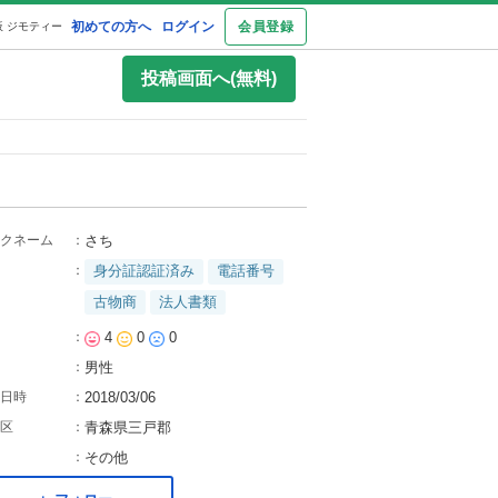
初めての方へ
ログイン
会員登録
 ジモティー
投稿画面へ(無料)
クネーム
：
さち
：
身分証認証済み
電話番号
古物商
法人書類
：
4
0
0
：
男性
日時
：
2018/03/06
区
：
青森県三戸郡
：
その他