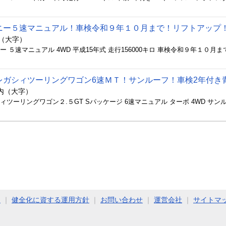
ニー５速マニュアル！車検令和９年１０月まで！リフトアップ
内（大字）
レガシィツーリングワゴン6速ＭＴ！サンルーフ！車検2年付き
相内（大字）
ト
｜
健全化に資する運用方針
｜
お問い合わせ
｜
運営会社
｜
サイトマ
COPYRIGHT (C) 2011 - 2026 Jimoty, Inc. ALL RIGHTS RESERVED.