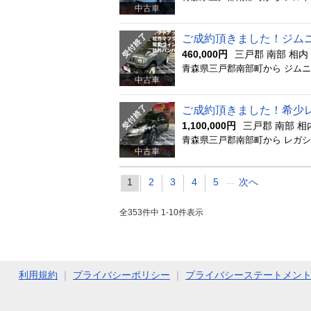
中古車
ご成約頂きました！ジム
460,000円
三戸郡 南部 相
中古車
ご成約頂きました！希少
1,100,000円
三戸郡 南部 
中古車
1
2
3
4
5
…
次へ
全353件中 1-10件表示
利用規約
｜
プライバシーポリシー
｜
プライバシーステートメン