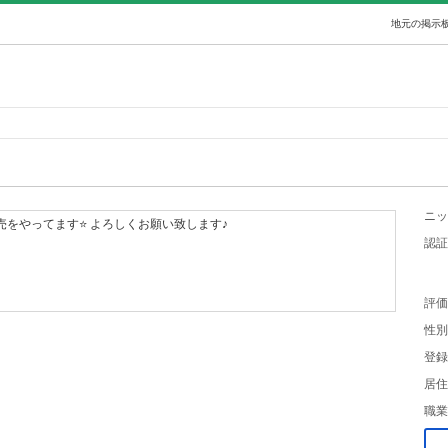
地元の掲示板
ニッ
売をやってます⭐ よろしくお願い致します♪
認証
評価
性別
登録
居住
職業