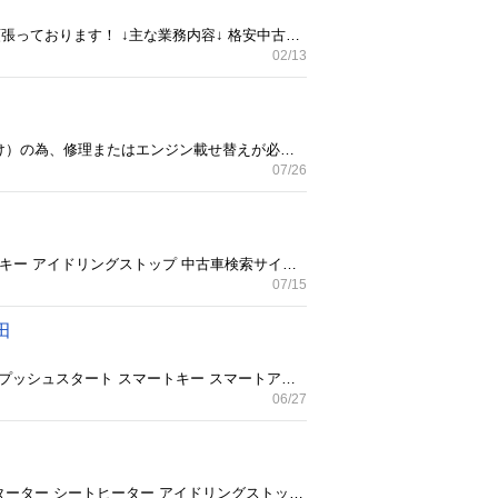
南部町にて小さな車屋をやってます♪ 個人経営の車屋ですが、お客様１人１人を大切に、をモットーに日々頑張っております！ ↓主な業務内容↓ 格安中古車販売 ケミカル用品販売(WAKO,S製品) 車検、修理等 レッカー業務(24H) カー用品取り付け、カスタム等 とにかく安い車をお探しのかたはご相談ください！ オートオークションへ参加しておりますので欲しい車がきっと見つかるはず⭐ 不動車、使用済み自動車(廃車)の買い取りも強化しており、軽自動車なら最低5000円～買い取り可能です。 まずはご相談くださいませ⭐ ヌマハタファクトリー 090 5844 3894
02/13
青森県三戸郡南部町から タントカスタムRSターボ4WDの出品です。 こちらのお車はエンジン故障（圧縮抜け）の為、修理またはエンジン載せ替えが必要なお車になります。 平成26年式 両側電動スライドドア 車検令和9年４月まであり。 別途費用頂きますが、配送も可能です。 ヌマハタファクトリー 090 5844 3894
07/26
青森県三戸郡南部町から MRワゴン 4WD 平成26年式 走行120000キロ 車検2年付き！ バックカメラ スマートキー アイドリングストップ 中古車検索サイトgooネットへも連載中！ どんな車でも下取りオッケー！ ヌマハタファクトリー 090 5844 3894
07/15
田
青森県三戸郡南部町から タントカスタム X SA 4WD 平成26年式 走行160000キロ 車検令和９年１月まで、 プッシュスタート スマートキー スマートアシスト エンジンスターター ナビ テレビ バックカメラ 中古車検索サイトgooネットへも連載中！ どんな車でも下取りオッケー！ ヌマハタファクトリー 090 5844 3894
06/27
青森県三戸郡南部町から アルトエコ 4WD 平成25年式 走行109000キロ 車検2年付き！ キーレス エンジンスターター シートヒーター アイドリングストップ 中古車検索サイトgooネットへも連載中！ どんな車でも下取りオッケー！ ヌマハタファクトリー 090 5844 3894