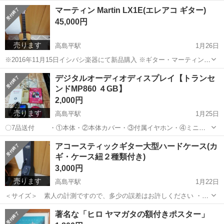
ズ：二つ折り・壁掛タイプ 片面画面 縦21cm 横29.7cm ・
東京
板橋区
高島平駅
その他
カレンダー
マーティン Martin LX1E(エレアコ ギター)
毎月 犬と猫の写真が12ヶ月 ・カレンダー部分：右上に小動物の...
45,000円
売ります
高島平駅
1月26日
※2016年11月15日イシバシ楽器にて新品購入 ※ギター・マーティン純
正ギグケース・Martin WARRANTY(SERIAL NO.248775)・Martin
東京
板橋区
高島平駅
楽器
エレアコ
デジタルオーディオディスプレイ【トランセ
OWNER'S RESOURCE GUIDE・マーティ...
ンドMP860 ４GB】
2,000円
売ります
高島平駅
1月25日
〇7品送付 ・①本体・②本体カバー・③付属イヤホン・④ミニ
USB2.0ケーブル ・⑤QUICK START GUIDE・⑥Warranty Card ・
東京
板橋区
高島平駅
楽器
ディスプレイ
アコースティックギター大型ハードケース(カ
⑦Transcend Digital Music Play...
ギ・ケース紐２種類付き)
3,000円
売ります
高島平駅
1月22日
＜サイズ＞ 素人の計測ですので、多少の誤差はお許しください ・外
寸 全長115.5cm 横上17.5cm 横中37cm 横下45.5cm 高さ16.5cm
東京
板橋区
高島平駅
弦楽器、ギター
ケース
著名な「ヒロ ヤマガタの額付きポスター」
・内寸 全長111.5cm 横上14.5cm 横中30.5cm 横下...