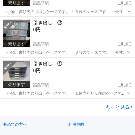
売ります
高島平駅
1月10日
・小物、書類等の引出しケースです。 ・３段のケースです。 ・外寸サ
イズ∶奥行 35cm 高さ 28cm 横 25cm (長さは目安で正確ではあり
東京
板橋区
高島平駅
家具
ケース
引き出し ②
ません) ・同様のサイズ違いの小物・書類入れ等の引き出しを３品
0円
(①②...
売ります
高島平駅
1月10日
・小物、書類等の引出しケースです。 ・３段のケースです。 ・外寸サ
イズ∶奥行 35cm 高さ 25.5cm 横 25.5cm (長さは目安で正確では
東京
板橋区
高島平駅
家具
ケース
引き出し ①
ありません) ・同様のサイズ違いの小物・書類入れ等の引き出しを３...
0円
売ります
高島平駅
1月10日
・小物、書類等の引出しケースです。 ・１個当たり５段のケースで
す。 ・外寸サイズ∶奥行 34.5cm 高さ 24.5cm 横 28cm (長さは目
東京
板橋区
高島平駅
収納家具
ケース
安で正確ではありません) ・２個合わせて引取お願いします。 ・同
もっと見る
様...
初めての方へ
利用規約