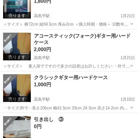
1,800円
売ります
高島平駅
1月21日
＜サイズ＞ 横72cm 縦69.5cm 厚み2cm ＜購入時期・価格＞ 10数年前
で15000円前後で購入したと思います。 ＜概要＞ 著名なヒロヤマガタ
東京
板橋区
高島平駅
インテリア雑貨/小物
ポスター
アコースティック(フォーク)ギター用ハード
の額付きポスターで、部屋を明るく、落ち着いた和やかな雰...
ケース
2,000円
売ります
高島平駅
1月21日
＜サイズ＞ 素人採寸ですので多少の誤差はお許しください ・外寸
全長105.5cm 横上14.3cm 横下40cm 深さ16cm ・内寸 全長
東京
板橋区
高島平駅
弦楽器、ギター
フォーク
クラシックギター用ハードケース
102cm 横上11cm 横下18cm 深さ12.3cm＋蓋部分2.5cm ...
1,000円
売ります
高島平駅
1月10日
・サイズ∶外寸···長さ106cm 幅41.5cm 33cm 24.3cm 高さ14.2cm 内寸
···長さ103cm 幅38cm 30cm 12.5cm 高さ10.3c...
東京
板橋区
高島平駅
弦楽器、ギター
引き出し ③
クラシックギター
0円