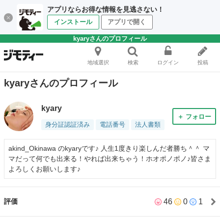
アプリならお得な情報を見逃さない！
インストール
アプリで開く
kyaryさんのプロフィール
地域選択
検索
ログイン
投稿
kyaryさんのプロフィール
kyary
＋ フォロー
身分証認証済み
電話番号
法人書類
akind_Okinawa のkyaryです♪ 人生1度きり楽しんだ者勝ち＾＾ マ
マだって何でも出来る！やれば出来ちゃう！ホオポノポノ♪皆さま
よろしくお願いします♪
46
0
1
評価