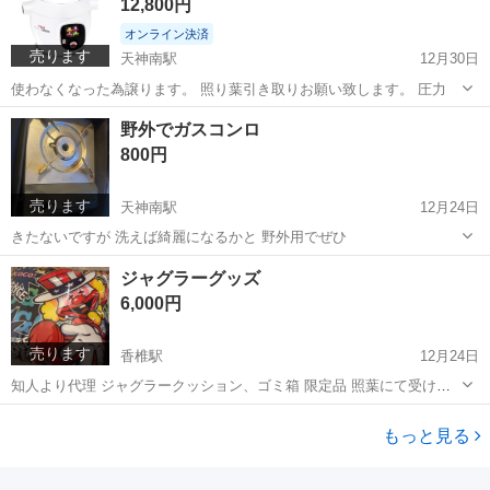
12,800円
オンライン決済
売ります
天神南駅
12月30日
使わなくなった為譲ります。 照り葉引き取りお願い致します。 圧力
福岡
福岡市
天神南駅
キッチン家電
クックフォーミー
野外でガスコンロ
800円
売ります
天神南駅
12月24日
きたないですが 洗えば綺麗になるかと 野外用でぜひ
福岡
福岡市
天神南駅
調理器具
ガスコンロ
ジャグラーグッズ
6,000円
売ります
香椎駅
12月24日
知人より代理 ジャグラークッション、ゴミ箱 限定品 照葉にて受け取
り可能な方
福岡
福岡市
香椎駅
その他
ジャグラー
もっと見る