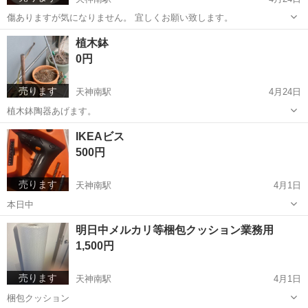
傷ありますが気になりません。 宜しくお願い致します。
福岡
福岡市
天神南駅
テーブル
大理石
植木鉢
0円
売ります
天神南駅
4月24日
植木鉢陶器あげます。
福岡
福岡市
天神南駅
その他
IKEAビス
500円
売ります
天神南駅
4月1日
本日中
福岡
福岡市
天神南駅
その他
IKEA
明日中メルカリ等梱包クッション業務用
1,500円
売ります
天神南駅
4月1日
梱包クッション