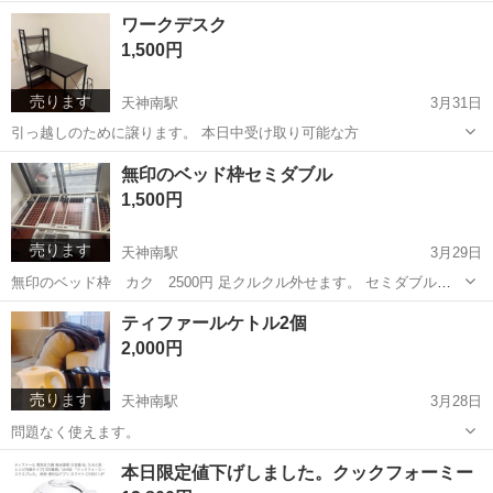
福岡
福岡市
天神南駅
その他
メルカリ
ワークデスク
1,500円
売ります
天神南駅
3月31日
引っ越しのために譲ります。 本日中受け取り可能な方
福岡
福岡市
天神南駅
テーブル
無印のベッド枠セミダブル
1,500円
売ります
天神南駅
3月29日
無印のベッド枠 カク 2500円 足クルクル外せます。 セミダブル 1
個あります。
福岡
福岡市
天神南駅
ベッド
無印
ティファールケトル2個
2,000円
売ります
天神南駅
3月28日
問題なく使えます。
福岡
福岡市
天神南駅
その他
ティファール
本日限定値下げしました。クックフォーミー