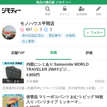
地元の掲示板 ジモティー
検索
ログイン
会員登録
投稿
モノハウス平岡店
607
3
3
＋ フォロー
身分証認証済み
電話番号
古物商
法人書類
投稿
店舗TOP
評価
内部にシミあり Samsonite WORLD
TRAVELER 2WAYビジ…
4,800円
売ります
大谷地駅
8月6日
北海道内12店舗（札幌市内にグループ11店舗、苫小牧市内に1店舗）
Used Goods Market ★ユーズドグッズマーケット★ 総合リサイクルシ
北海道
札幌市
大谷地駅
バッグ
Samsonite
保管品 マミーポコパンツ おむつ ビッグ 56枚
ョップ アウトレットモノハウス平岡店です。 Samsoni...
入り パンツタイプ ミッキーマ…