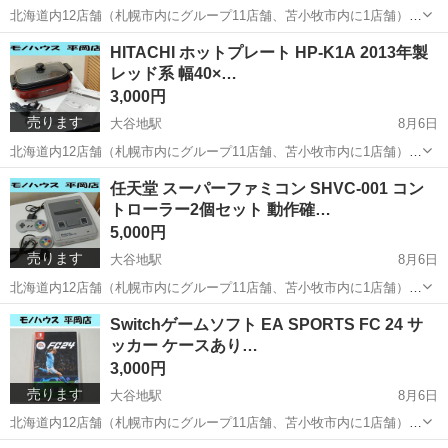
北海道内12店舗（札幌市内にグループ11店舗、苫小牧市内に1店舗）
Used Goods Market ★ユーズドグッズマーケット★ 総合リサイクルシ
北海道
札幌市
大谷地駅
テレビゲーム
パンチアウト
HITACHI ホットプレート HP-K1A 2013年製
ョップ アウトレットモノハウス平岡店です。 -------...
レッド系 幅40×…
3,000円
売ります
大谷地駅
8月6日
北海道内12店舗（札幌市内にグループ11店舗、苫小牧市内に1店舗）
Used Goods Market ★ユーズドグッズマーケット★ 総合リサイクルシ
北海道
札幌市
大谷地駅
キッチン家電
店舗
任天堂 スーパーファミコン SHVC-001 コン
ョップ アウトレットモノハウス平岡店です。 -------...
トローラー2個セット 動作確…
5,000円
売ります
大谷地駅
8月6日
北海道内12店舗（札幌市内にグループ11店舗、苫小牧市内に1店舗）
Used Goods Market ★ユーズドグッズマーケット★ 総合リサイクルシ
北海道
札幌市
大谷地駅
テレビゲーム
スーファミ
Switchゲームソフト EA SPORTS FC 24 サ
ョップ アウトレットモノハウス平岡店です。 -------...
ッカー ケースあり…
3,000円
売ります
大谷地駅
8月6日
北海道内12店舗（札幌市内にグループ11店舗、苫小牧市内に1店舗）
Used Goods Market ★ユーズドグッズマーケット★ 総合リサイクルシ