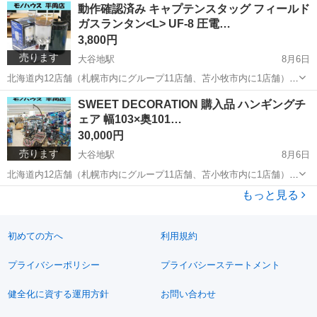
北海道
札幌市
大谷地駅
テレビゲーム
Switch
動作確認済み キャプテンスタッグ フィールド
ョップ アウトレットモノハウス平岡店です。 -----...
ガスランタン<L> UF-8 圧電…
3,800円
売ります
大谷地駅
8月6日
北海道内12店舗（札幌市内にグループ11店舗、苫小牧市内に1店舗）
Used Goods Market ★ユーズドグッズマーケット★ 総合リサイクルシ
北海道
札幌市
大谷地駅
その他
点火装置
SWEET DECORATION 購入品 ハンギングチ
ョップ アウトレットモノハウス平岡店です。 動作確認済 キ...
ェア 幅103×奥101…
30,000円
売ります
大谷地駅
8月6日
北海道内12店舗（札幌市内にグループ11店舗、苫小牧市内に1店舗）
Used Goods Market ★ユーズドグッズマーケット★ 総合リサイクルシ
北海道
札幌市
大谷地駅
ソファ
もっと見る
ョップ アウトレットモノハウス平岡店です。 -------...
初めての方へ
利用規約
プライバシーポリシー
プライバシーステートメント
健全化に資する運用方針
お問い合わせ