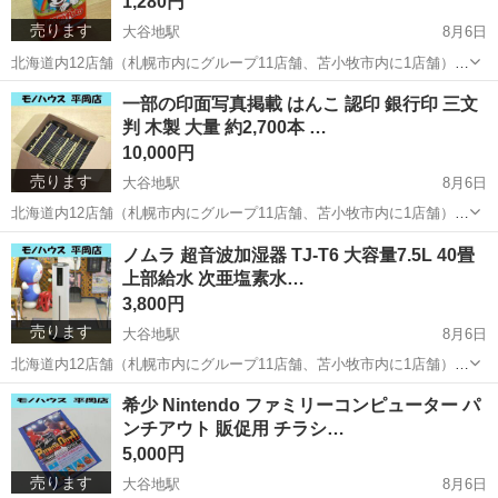
1,280円
売ります
大谷地駅
8月6日
北海道内12店舗（札幌市内にグループ11店舗、苫小牧市内に1店舗）
Used Goods Market ★ユーズドグッズマーケット★ 総合リサイクルシ
北海道
札幌市
大谷地駅
ベビー用品
マミーポコ
一部の印面写真掲載 はんこ 認印 銀行印 三文
ョップ アウトレットモノハウス平岡店です。 -------...
判 木製 大量 約2,700本 …
10,000円
売ります
大谷地駅
8月6日
北海道内12店舗（札幌市内にグループ11店舗、苫小牧市内に1店舗）
Used Goods Market ★ユーズドグッズマーケット★ 総合リサイクルシ
北海道
札幌市
大谷地駅
個人用印鑑
三文判
ノムラ 超音波加湿器 TJ-T6 大容量7.5L 40畳
ョップ アウトレットモノハウス平岡店です。 はんこ 認印 ...
上部給水 次亜塩素水…
3,800円
売ります
大谷地駅
8月6日
北海道内12店舗（札幌市内にグループ11店舗、苫小牧市内に1店舗）
Used Goods Market ★ユーズドグッズマーケット★ 総合リサイクルシ
北海道
札幌市
大谷地駅
季節、空調家電
希少 Nintendo ファミリーコンピューター パ
ョップ アウトレットモノハウス平岡店です。 ノムラ 超音波...
ンチアウト 販促用 チラシ…
5,000円
売ります
大谷地駅
8月6日