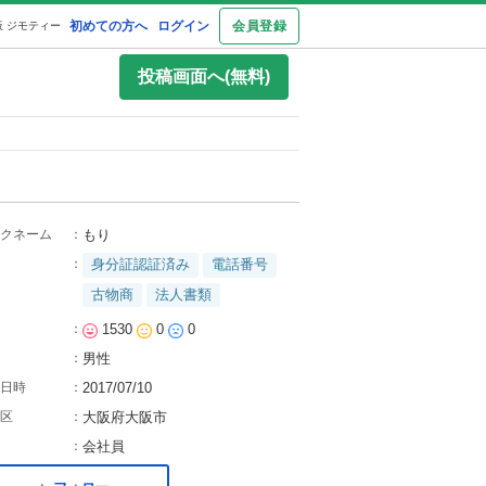
初めての方へ
ログイン
会員登録
 ジモティー
投稿画面へ(無料)
クネーム
：
もり
：
身分証認証済み
電話番号
古物商
法人書類
：
1530
0
0
：
男性
日時
：
2017/07/10
区
：
大阪府大阪市
：
会社員