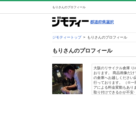
もりさんのプロフィール
ジモティートップ
>
もりさんのプロフィール
もりさんのプロフィール
大阪のリサイクル倉庫 り
おります。 商品画像だけ
の倉庫へお越しください🤗 --
行っております。 （※一
アによる料金変動もありませ
取り付けできるかが不安･
で、 お届けしたその日か
をご覧いただけます。 気
相談しながらお選びいただ
調整させていただきます。
により買取させていただきます。 ---