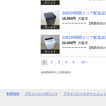
売ります
20820‼️関西エリア配送
18,000円
大阪市
売ります
20819‼️関西エリア配送設
22,000円
大阪市
売ります
1
2
3
4
5
…
次へ
全8456件中 1-10件表示
利用規約
｜
プライバシーポリシー
｜
プライバシーステートメン