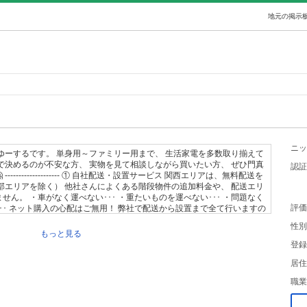
地元の掲示板
ニッ
ゆーするです。 単身用～ファミリー用まで、 生活家電を多数取り揃えて
で決めるのが不安な方、 実物を見て相談しながら買いたい方、 ぜひ門真
認証
------------------ ① 自社配送・設置サービス 関西エリアは、無料配送を
部エリアを除く） 他社さんによくある階段物件の追加料金や、 配送エリ
ん。 ・車がなく運べない･･･ ・重たいものを運べない･･･ ・問題なく
評価
･･ ネット購入の心配はご無用！ 弊社で配送から設置まで全て行いますの
らお使いいただけます。 ② 購入前下見サービス 門真市の大型倉庫で商品
性別
になる商品の下見はもちろん、 はじめての家電選びで不安がある方は、
もっと見る
くことも可能です。 ※店舗営業は行っておりませんので、 事前に日時
登録
 ③ 下取りサービス 不要な家電がある場合はご相談下さい。 年式や状態
-----------------
居住
職業