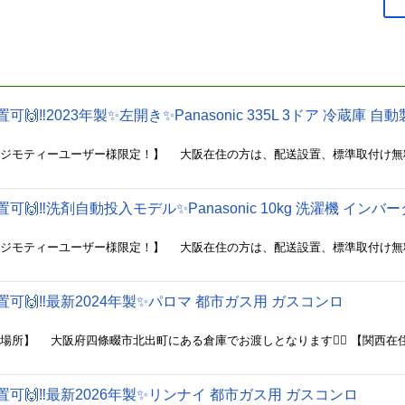
可🙌‼️2023年製✨左開き✨Panasonic 335L 3ドア 冷蔵庫 
置可🙌‼️洗剤自動投入モデル✨Panasonic 10kg 洗濯機 イン
設置可🙌‼️最新2024年製✨パロマ 都市ガス用 ガスコンロ
設置可🙌‼️最新2026年製✨リンナイ 都市ガス用 ガスコンロ