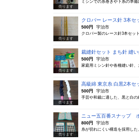
売ります
クロバー レース針 3本セ
500円
宇治市
売ります
裁縫針セット まち針 縫い
500円
宇治市
売ります
高級綿 東京糸 白黒2本セ
500円
宇治市
売ります
ニュー五百番スナップ 
800円
宇治市
売ります