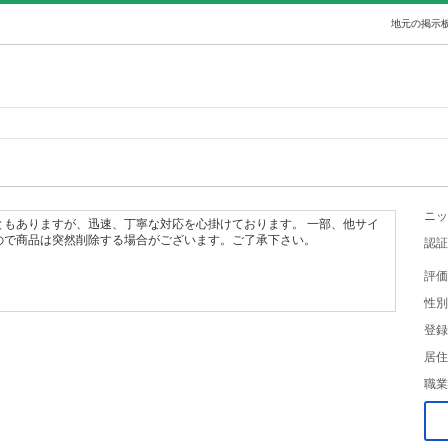
地元の掲示板
ニッ
ともありますが、迅速、丁寧な対応を心掛けております。 一部、他サイ
ので商品は突然削除する場合がございます。ご了承下さい。
認証
評価
性別
登録
居住
職業