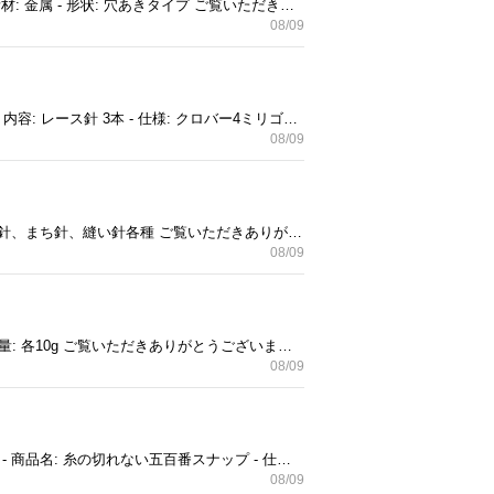
ミシンでの糸巻きや下糸の準備に欠かせない、金属製のボビン2個セットです。 - セット内容: ボビン 2個 - 素材: 金属 - 形状: 穴あきタイプ ご覧いただきありがとうございます。 実家整理品にて古い物になります。 素人保管のため神経質な方はご遠慮ください。
08/09
クロバー製のレース針3本セットです。細かな編み物作業に適したツールです。 - ブランド: クロバー - セット内容: レース針 3本 - 仕様: クロバー4ミリゴールド、 2.5ミリ3.5ミリ両用、0.90ミリ（8） ご覧いただきありがとうございます。 実家整理品にて古い物になります。 素人保管のため神経質な方はご遠慮ください
08/09
家庭用ミシン針や各種縫い針、カラフルな頭付きまち針をまとめた裁縫道具のセットです。 - 内容物: ミシン針、まち針、縫い針各種 ご覧いただきありがとうございます。 実家整理品にて古い物になります。 素人保管のため神経質な方はご遠慮ください
08/09
手芸や和裁に適した、黒と白の綿糸2本セットです。 - 素材: 綿100% - セット内容: 2本セット（黒・白） - 重量: 各10g ご覧いただきありがとうございます。 実家整理品にて古い物になります。 素人保管のため神経質な方はご遠慮ください。
08/09
糸が切れにくい構造を採用した、最高級品「500」印の金属製スナップボタン シルバーと黒のセットです。 - 商品名: 糸の切れない五百番スナップ - 仕様: RUSTPROOF SPRING PRESS STUD - セット内容: 3枚セット（シルバー48個、黒48個） 実家整理品にて古い物になります。 素人保管のため神経質な方はご遠慮ください。
08/09