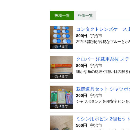
投稿一覧
評価一覧
コンタクトレンズケース 
800円
宇治市
売ります
クロバー 洋裁用糸抜 ス
800円
宇治市
売ります
裁縫道具セット シャツボ
200円
宇治市
売ります
ミシン用ボビン 2個セッ
500円
宇治市