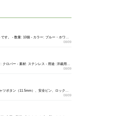
左右の識別が容易なブルーとホワイトのキャップを採用した、標準的なコンタクトレンズ用ケース10個セットです。 - 数量: 10個 - カラー: ブルー・ホワイト コンタクトレンズの保管にはもちろん、 ピアスや常備薬などの小物を入れて持ち運ぶのにも便利です！
08/09
細かな糸の処理や縫い目の解き作業に最適な、耐久性に優れたステンレス製の洋裁用糸抜きです。 - ブランド: クロバー - 素材: ステンレス - 用途: 洋裁用糸抜き ご覧いただきありがとうございます。 実家整理品にて古い物になります。 素人保管のため神経質な方はご遠慮ください。
08/09
シャツボタンと各種安全ピンをまとめた、ハンドメイドや補修に役立つ裁縫材料のセットです。 - 内容物: シャツボタン（11.5mm）、安全ピン、ロックピン - ボタン素材: ポリエステル100% ご覧いただきありがとうございます。 実家整理品にて古い物になります。 素人保管のため神経質な方はご遠慮ください。
08/09