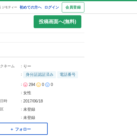
初めての方へ
ログイン
会員登録
 ジモティー
投稿画面へ(無料)
クネーム
：
りー
：
身分証認証済み
電話番号
：
294
0
0
：
女性
日時
：
2017/06/18
区
：
未登録
：
未登録
＋ フォロー