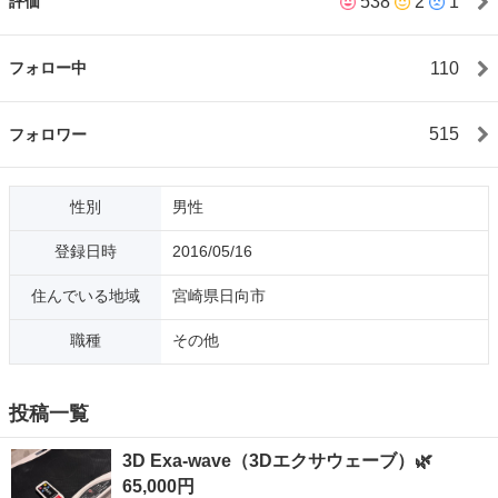
538
2
1
評価
リハビリテーション指導士 地域糖尿病療養指導士 福祉用具プラン
ナー 福祉住環境コーディネーター2級 脱サラ後は、「遺品整理
士」の認定を 受けております。 古物商 宮崎県公安員会許可
110
フォロー中
第951100016834 今後の人生は、「雇う側の人生」に立つ為、
近々、株式会社を設立する段取りを 進めております。設備、事業
プランなど ほぼ完成しました 宮崎県ではどこもやっていない事業
515
フォロワー
です。 又、ジモティーを通して色んな方々と ご縁を頂きました✨
詳細は評価をご参照ください☘️ ジモティーでの物品のやり取りに
は、 以下の元をモットーに取り組んでおります 🌿当方が販売する
性別
男性
際、 以下の事を基準にしております🌿 ✨連絡レスポンスが早
い方 ✨引き渡しが早い期日で可能な方 ✨過去に取引をされた方々
登録日時
2016/05/16
✨私をフォローされている方々 ✨私が信頼出来る方、私を信頼し
て 頂いている方々 ☘️又、当方がご購入させて頂く際は、
住んでいる地域
宮崎県日向市
災害で被害に遭われた方々に、 色んな支援をさせて頂く
事を 前提としております☘️ 要は、ジモティで購入したも
職種
その他
のを、 そのまま寄付する形です✨ ☘️是非、
必要な物は困っている方の為に 購入いたしますので、
譲って頂けると幸いです☘️ 残された人生、また新たなご
投稿一覧
縁を頂き、 良き家庭を創りあげたい、人生をやり直したい… 大変
恐縮ですが、宜しくお願いいたします。
3D Exa-wave（3Dエクサウェーブ）🌿
65,000円