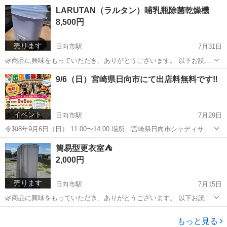
いただき、メッセージをお待ちしています🌿 まず、当方が引き渡しを
宮崎
日向市
日向市駅
時計
商品
LARUTAN（ラルタン）哺乳瓶除菌乾燥機
決める際、 当方の判断基準を記載いたします🍀 ✨連絡レスポンスが早
8,500円
い方 ✨引き渡しが早い期日...
売ります
日向市駅
7月31日
🌿商品に興味をもっていただき、ありがとうございます。 以下お読み
いただき、メッセージをお待ちしています🌿 まず、当方が引き渡しを
宮崎
日向市
日向市駅
ベビー用品
LARUTAN
9/6（日）宮崎県日向市にて出店料無料です‼️
決める際、 当方の判断基準を記載いたします🍀 ✨連絡レスポンスが早
い方 ✨引き渡しが早い期日...
イベント
日向市駅
7月29日
令和8年9月6日（日） 11:00〜14:00 場所 宮崎県日向市シャディサン
コー2階 イベント開催します。 フリーマーケットだけでなく、 3階フ
宮崎
日向市
日向市駅
フリーマーケット
無料
簡易型更衣室⛺️
ロアでは弊社より「値段交渉可」の 「オモ安い店」を行います。 値段
2,000円
交渉が...
売ります
日向市駅
7月15日
🌿商品に興味をもっていただき、ありがとうございます。 以下お読み
いただき、メッセージをお待ちしています🌿 まず、当方が引き渡しを
宮崎
日向市
日向市駅
その他
決める際、 当方の判断基準を記載いたします🍀 ✨連絡レスポンスが早
もっと見る