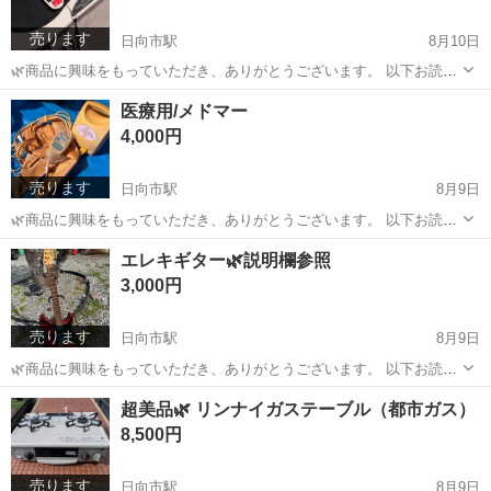
売ります
日向市駅
8月10日
🌿商品に興味をもっていただき、ありがとうございます。 以下お読み
いただき、メッセージをお待ちしています🌿 まず、当方が引き渡しを
宮崎
日向市
日向市駅
フィットネス、トレーニング
医療用/メドマー
決める際、 当方の判断基準を記載いたします🍀 ✨連絡レスポンスが早
エクサウェーブ
4,000円
い方 ✨引き渡しが早い期日...
売ります
日向市駅
8月9日
🌿商品に興味をもっていただき、ありがとうございます。 以下お読み
いただき、メッセージをお待ちしています🌿 まず、当方が引き渡しを
宮崎
日向市
日向市駅
ボディケア
商品
エレキギター🌿説明欄参照
決める際、 当方の判断基準を記載いたします🍀 ✨連絡レスポンスが早
3,000円
い方 ✨引き渡しが早い期日...
売ります
日向市駅
8月9日
🌿商品に興味をもっていただき、ありがとうございます。 以下お読み
いただき、メッセージをお待ちしています🌿 ジモティー並びにインス
宮崎
日向市
日向市駅
弦楽器、ギター
エレキギター
超美品🌿 リンナイガステーブル（都市ガス）
タも同じ名称で行っております。 インスタでは、リアルな情報提供を
8,500円
行っておりますので、 そちらもフ...
売ります
日向市駅
8月9日