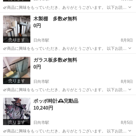
🌿商品に興味をもっていただき、ありがとうございます。 以下お読み
いただき、メッセージをお待ちしています🌿 まず、当方が引き渡しを
宮崎
日向市
日向市駅
その他
リンナイ
木製棚 多数🌿無料
決める際、 当方の判断基準を記載いたします🍀 ✨連絡レスポンスが早
0円
い方 ✨引き渡しが早い期日...
売ります
日向市駅
8月9日
🌿商品に興味をもっていただき、ありがとうございます。 以下お読み
いただき、メッセージをお待ちしています🌿 ジモティー並びにインス
宮崎
日向市
日向市駅
その他
インスタ
ガラス板多数🌿無料
タも同じ名称で行っております。 インスタでは、リアルな情報提供を
0円
行っておりますので、 そちらもフ...
売ります
日向市駅
8月9日
🌿商品に興味をもっていただき、ありがとうございます。 以下お読み
いただき、メッセージをお待ちしています🌿 ジモティー並びにインス
宮崎
日向市
日向市駅
その他
インスタ
ポッポ時計🕰️完動品
タも同じ名称で行っております。 インスタでは、リアルな情報提供を
10,240円
行っておりますので、 そちらもフ...
売ります
日向市駅
8月5日
🌿商品に興味をもっていただき、ありがとうございます。 以下お読み