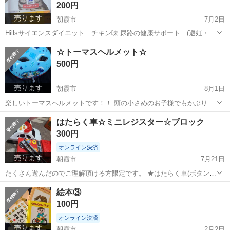
200円
売ります
朝霞市
7月2日
Hillsサイエンスダイエット チキン味 尿路の健康サポート (避妊・去
勢猫用) お試しサイズ １袋２００グラム 元々食べていたものより 粒
埼玉
朝霞市
家具
キャットフード
☆トーマスヘルメット☆
が小さく本人(猫)があまり 食べてくれなく、出品いたします！ 価格は
500円
１袋分です...
売ります
朝霞市
8月1日
楽しいトーマスヘルメットです！！ 頭の小さめのお子様でもかぶりや
すいです (うちの息子は買った時、頭が小さめだったのでこちらを購入
埼玉
朝霞市
家具
ヘルメット
はたらく車☆ミニレジスター☆ブロック
しました) サイズアウトしたので出品致します！ かぶってくれる回数
300円
が少なかったので 状態が...
オンライン決済
売ります
朝霞市
7月21日
たくさん遊んだのでご理解頂ける方限定です。 ★はたらく車(ボタンつ
き)★ ・救急車 ・消防車 ・パトカー(下の 三つのボタンの音が変です)
埼玉
朝霞市
家具
レジスター
絵本③
★はたらく車★ ・ゴミ収集車 ・ダンプカー ・スポーツかー ・クレー
100円
ン車 ・黄色...
オンライン決済
売ります
朝霞市
2月2日