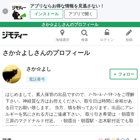
アプリならお得な情報を見逃さない！
インストール
アプリで開く
さか☆よしさんのプロフィール
地域選択
検索
ログイン
投稿
さか☆よしさんのプロフィール
さか☆よし
＋ フォロー
電話番号
はじめまして。素人保管の出品ですので、ﾉｰｸﾚｰﾑ･ﾉｰﾘﾀｰﾝをご理解
下さい。神経質な方はお控えください。取引日は時間に余裕があ
る日でお願い致します。 当方、猫を飼っております。出品にアレ
ルギーを気にされる方はご遠慮下さい。 取り引き希望は ・朝霞市
三原のマクドナルド付近。 ・朝霞台・朝霞駅・志木駅付近でも取
引可能です。 希望の時間帯は 気軽にご相談ください。 場所・時
間は可能な限り調節しますが、子供がいるので20時以降はむずか