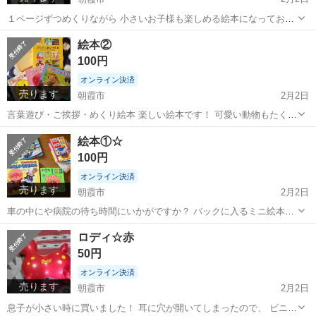
１ページずつめくりながら 小さいお子様も楽しめる絵本になっており
ます🙇 はじめての読み聞かせにもおすすめです。 中古品です。 ノー
埼玉
朝霞市
家具
絵本②
クレーム・ノーリターンでお願い致します 詳しくはプロフィールを読
100円
んでみてください。
オンライン決済
売ります
朝霞市
2月2日
言葉遊び・ご挨拶・めくり絵本 楽しい絵本です！ 可愛い動物もたくさ
ん いかがでしょうか？ 中古品です。 ノークレーム・ノーリターンで
埼玉
朝霞市
家具
絵本①☆
お願い致します 詳しくはプロフィールを読んでみてください。
100円
オンライン決済
売ります
朝霞市
2月2日
車の中にや病院の待ち時間にいかがですか？ バックに入るミニ絵本の
セットです！！ ノークレーム・ノーリターンでお願い致します 詳しく
埼玉
朝霞市
家具
セット
ロディ☆赤
はプロフィールを読んでみてください。
50円
オンライン決済
売ります
朝霞市
2月2日
息子が小さい時に買いました！ 耳に穴が開いてしまったので、 ビニー