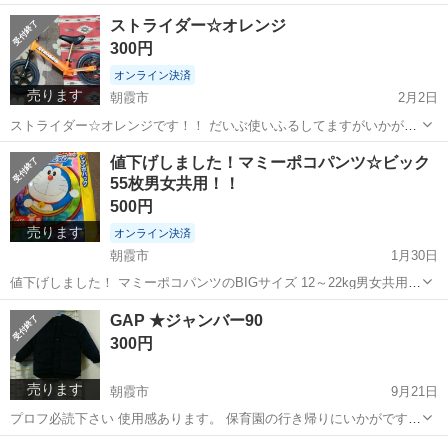
ルテープで手当てしてます。 空気入れが無くなってしまったので空気
埼玉
朝霞市
家具
ロディ
ストライダー☆オレンジ
を入るてのお渡しは出来ませんが、五歳の息子でもまだまだ乗れま
300円
す！ ノークレーム・ノーリター...
オンライン決済
売ります
朝霞市
2月2日
ストライダー☆オレンジです！！ だいぶ使いふるしてますがいかがで
しょうか タイヤも減ってますがまだまだ使えます ノークレーム・ノー
埼玉
朝霞市
家具
ストライダー
値下げしました！マミーポコパンツ☆ビック
リターンで お願い致します。
55枚男女共用！！
500円
売ります
オンライン決済
朝霞市
1月30日
値下げしました！ マミーポコパンツのBIGサイズ 12～22kg男女共用
夜用に買っていたのですが、完全に必要無くなり出品いたします！ ま
埼玉
朝霞市
家具
マミーポコ
GAP ★ジャンバー90
だ買ってばっかりで一枚だけ使ったので 55枚です！ トイトレにもお勧
300円
めです！ 赤...
売ります
朝霞市
9月21日
プロフ必読下さい 使用感あります。 保育園の行き帰りにいかがです
か？ 中はフリース素材であったかです。
埼玉
朝霞市
家具
ジャンバー