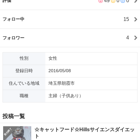
49
0
0
評価
しいです。 平日は18時～20時まで 火曜日・土曜日は終日時間合
わせやすいです
15
フォロー中
4
フォロワー
性別
女性
登録日時
2016/05/08
住んでいる地域
埼玉県朝霞市
職種
主婦（子供あり）
投稿一覧
☆キャットフード☆Hillsサイエンスダイエッ
ト