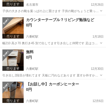
売ります
名古屋市
12月26日
子供の大きさの靴を葉っぱの上に置けます 子供の靴がちょうど乗っか
り可愛いです。 熱田区まで取りに来られる方 よろしくお願いします。
愛知
名古屋市
キッズ用品
シェルフ
カウンターテーブル？リビング勉強など
0円
売ります
六番町駅
1月18日
幅210 高さ70 奥行き45 別で出してます引き出しと仲間です 足はコの
字になっており安定しています 写真3枚目のテーブルの手前の板を組
愛知
名古屋市
六番町駅
テーブル
カウンター
無料
み立て順番間違えてしまったので隙間がありますが使用に問題はない
0円
です 写真2枚目のコン...
売ります
六番町駅
12月30日
引き出し2段目が壊れてます 天板に汚れなどあります 直すか外すかし
て使える方どうぞ 高さ70 奥行き45 幅30
愛知
名古屋市
六番町駅
収納家具
無料
【お話し中】カーボンヒーター
0円
売ります
六番町駅
12月6日