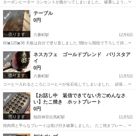
カーボンヒーター コンセントが曲がってしまいました。 破棄しようと
思うのですが、もし欲しい方いたらお願いします お話し中で返信でき
愛知
名古屋市
六番町駅
季節、空調家電
テーブル
てない方ごめんなさい
カーボンヒーター
0円
売ります
六番町駅
12月6日
60✖️120✖️38 天板は自分で塗り直しました 3階から階段で下ろして持っ
て行っていただける方よろしくお願いします
愛知
名古屋市
六番町駅
カーペット/マット/ラグ
階段
ネスカフェ ゴールドブレンド バリスタア
イ
0円
売ります
六番町駅
11月5日
コーヒー入れるところにコーヒーが化石化してしまいました… 頑張っ
て洗って使えそうな方お願いします。 湯垢洗浄剤は新品です。
愛知
名古屋市
六番町駅
キッチン家電
新品
【お話し中 返信できてない方ごめんなさ
い】たこ焼き ホットプレート
0円
売ります
熱田神宮伝馬町駅
11月5日
焼肉用と平らなプレートは焦げ付き破棄しました。 たこ焼きプレート
は1.2回しか使用していないのできれいです。 たこ焼きプレートはきれ
愛知
名古屋市
熱田神宮伝馬町駅
キッチン家電