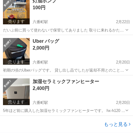
灯油ポンプ
いですが、下は焼肉でかなり使用しております。 明日11/6の19:45に
たこ焼き
100円
「イオンタウン熱田...
売ります
六番町駅
2月22日
だいぶ前に買って使わないで保管してありました 取りに来れるかた、
よろしくお願いします。
愛知
名古屋市
六番町駅
季節、空調家電
Uber バッグ
よろしくお願いします
2,000円
売ります
六番町駅
2月20日
初期の頃のUberバッグです。 貸し出し品でしたが返却不用とのことで
したので Uberやりたい方や大量にお買い物する方など使ってください
愛知
名古屋市
六番町駅
バッグ
Uber
加湿セラミックファンヒーター
あんまり使ってないのでキレイです。 5枚目の内部の写真は上下に仕
2,400円
切れる仕切りです。 ...
売ります
六番町駅
2月20日
5年ほど前に購入した加湿セラミックファンヒーターです。 hx-h120 説
明書で検索して説明書で概要確認ください！ 【購入時価格】確か
愛知
名古屋市
六番町駅
季節、空調家電
20,000円ぐらい 【サイズ】450×180×417㎜ 【傷などの状態】とくに目
もっと見る
セラミックファンヒーター
立っ...