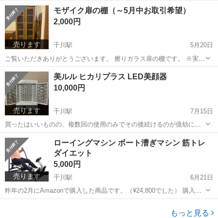
す。 ノートPCとモニターを置いて、同時に書きものもできる程度には
東京
板橋区
千川駅
テーブル
モザイク扉の棚（～5月中お取引希望）
使い勝手が良かったです。 ◎サイズ：幅90cm＊奥行45cm＊高さ72cm
2,000円
...
売ります
千川駅
5月20日
ご覧いただきありがとうございます。 擦りガラス扉の棚です。 ※実際
にはガラスではなく、強化プラスチックです 本棚として使用していま
東京
板橋区
千川駅
収納家具
天板
美ルル ヒカリプラス LED美顔器
した。 ハードカバーの本が前後に収納できる奥行があります。 非常に
10,000円
しっかりしたつ...
売ります
千川駅
7月15日
買ったはいいものの、複数回の使用のみでその後続けるのが億劫にな
ってしまって…。 定価¥55,000のお品です。 商品詳細は以下と下記
東京
板橋区
千川駅
美容家電
美顔器
ローイングマシン ボート漕ぎマシン 筋トレ
《公式商品サイト》でご確認ください。 ・商品名：美ルル ヒカリプラ
ダイエット
ス＜belulu Hik...
5,000円
売ります
千川駅
6月21日
昨年の2月にAmazonで購入した商品です。（¥24,800でした） 購入か
らしばらくして家の近所にスポーツジムができたので、半年も使わず
東京
板橋区
千川駅
フィットネス、トレーニング
に部屋の隅でオブジェとなってしまいました。 強度が1〜12まで設定
もっと見る