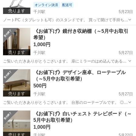
オンライン決済
配送可
売ります
千川駅
5月23日
ノートPC（タブレットも可）のスタンドです。 買って開けて手持ちの
PCを乗せてみたら、サイズが合いませんでした。 作りとネジがしっか
東京
板橋区
千川駅
その他
スタンド
《お値下げ》鏡付き収納棚（～5月中お取引
りしていて、ガタつく・使用中に傾いてくるなどは全くないです。 ※
希望）
購入時価格3,300円でした...
1,000円
売ります
千川駅
5月27日
ご覧いただきありがとうございます。 扉にミラーのはめ込んである背
の高いスリムな収納棚です。 下部は引き出し、扉の中は中央の天板だ
東京
板橋区
千川駅
収納家具
文庫本
《お値下げ》デザイン座卓、ローテーブル
け固定で 上下3枚の板はそれぞれお好きな位置に移動可能です。 BDや
（～5月中お取引希望）
文庫本、ハー...
500円
売ります
千川駅
5月27日
ご覧いただきありがとうございます。 台形のローテーブルです。 ◎サ
イズ：幅120cm＊奥行（短33cm）（長45cm）＊高さ35m 部分的に色
東京
板橋区
千川駅
テーブル
ロー
《お値下げ》白いチェスト テレビボード（～
剥げがございます。ご了承ください。 引越しに際し他家具もお...
5月中お取引希望）
1,000円
売ります
千川駅
5月22日