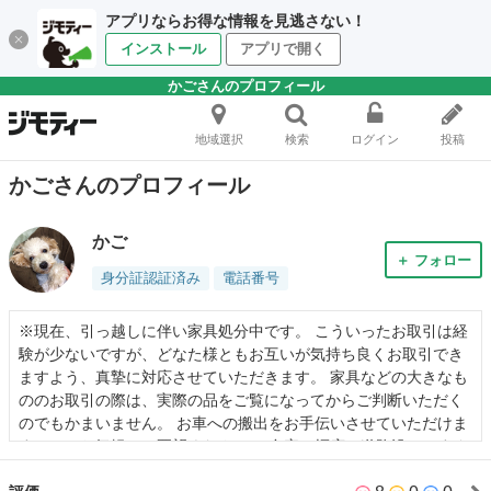
アプリならお得な情報を見逃さない！
インストール
アプリで開く
かごさんのプロフィール
地域選択
検索
ログイン
投稿
かごさんのプロフィール
かご
＋ フォロー
身分証認証済み
電話番号
※現在、引っ越しに伴い家具処分中です。 こういったお取引は経
験が少ないですが、どなた様ともお互いが気持ち良くお取引でき
ますよう、真摯に対応させていただきます。 家具などの大きなも
ののお取引の際は、実際の品をご覧になってからご判断いただく
のでもかまいません。 お車への搬出をお手伝いさせていただけま
すので、お気軽にご要望ください。 自宅は幅広の道路沿い、すぐ
そばにコインパーキングもございます。 すぐにお返事ができない