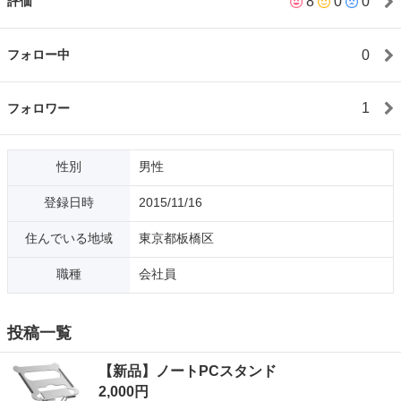
8
0
0
評価
ことがあります。 ご連絡をいただいてから24時間以内にはお返事
をさせていただきますので、どうかご容赦ください。 よろしくお
願いいたします。
0
フォロー中
1
フォロワー
性別
男性
登録日時
2015/11/16
住んでいる地域
東京都板橋区
職種
会社員
投稿一覧
【新品】ノートPCスタンド
2,000円