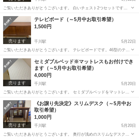
ご覧いただきありがとうございます。 白いチェスト2つセットです。
並べてテレビボードとして使用していたり、二つ重ねて収納棚／タン
東京
板橋区
千川駅
収納家具
チェスト
テレビボード（～5月中お取引希望）
スとして使用したりしていました。 《サイズ》 大：幅90×奥行30×高
1,500円
さ40cm ⇒左は2段...
売ります
千川駅
5月22日
ご覧いただきありがとうございます。 テレビボードです。46型のテレ
ビを置いて横幅がちょうど同じくらいです。 スライド式の扉で、 左は
東京
板橋区
千川駅
収納家具
ゲーム機
セミダブルベッド※マットレスもお付けでき
3段階可動式の棚、背面は上下段どちらからもコードが通せるよう 中
ます（～5月中お取引希望）
央部が縦長に...
4,000円
売ります
千川駅
5月20日
ご覧いただきありがとうございます。 セミダブルベッドをマットレス
付きでお出しします。 ※マットレス不要の場合はお申し付けください
東京
板橋区
千川駅
ベッド
付け
《お譲り先決定》スリムデスク（～5月中お
宮付きで、ホコリよけスライド式コンセント2口付き。 脚が6本で遮る
取引希望）
板部分がない...
1,000円
売ります
千川駅
5月20日
ご覧いただきありがとうございます。 奥行が浅めのスリムなデスクで