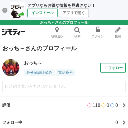
アプリならお得な情報を見逃さない！
インストール
アプリで開く
おっち～さんのプロフィール
地域選択
検索
ログイン
投稿
おっち～さんのプロフィール
おっち～
＋ フォロー
身分証認証済み
電話番号
自己紹介文が入力されていません。
118
0
0
評価
0
フォロー中