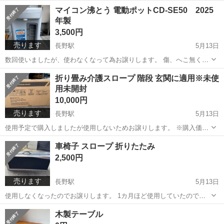
※開封済み未使用 通常ラベルプリンターと間違えて購入した為お譲り
長野
長野市
長野駅
周辺機器
状態
マイコン沸とう 電動ポットCD-SE50 2025
します。 スマホと接続して印字するタイプです。 詳細は商品HPを...
年製
3,500円
売ります
長野駅
5月13日
数回使いましたが、使わなくなって為お譲りします。 傷、へこ無くほ
ぼ綺麗な状態です。 ※購入価格13.500円 たっぷりお湯が使えて便利な
長野
長野市
長野駅
生活家電
ポット
折り畳み介護スロープ 階段 玄関に適用※未使
「大容量5L」＆「985Wスピード沸とう」タイプ 水量が約500mL以下
用未開封
になると...
10,000円
売ります
長野駅
5月13日
使用予定で購入しましたが使用しないためお譲りします。 ※購入価格
23.980円 便利式スロープで、折り畳み式の設計は体積をもっと小さく
長野
長野市
長野駅
セーフティ、チャイルドシート
車椅子 スロープ 折りたたみ
て、持ち運びに便利と車に積み込み便利で、省スペースです。 展開サ
スロープ
2,500円
イズ：182.5×7...
売ります
長野駅
5月13日
使用しなくなったのでお譲りします。 1カ月ほど使用していたので使
用感はあります。 メーカー不明ですが商品案内です。 ※購入価格
長野
長野市
長野駅
車のパーツ
スロープ
木製テーブル
23.540円 安心と使いやすさを追求した折り畳み式スロープ。 【滑り止