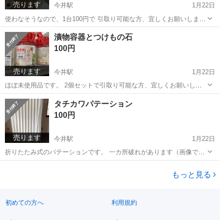
売ります
今井駅
1月22日
使わなそうなので、1台100円で 引取り可能な方、宜しくお願いしま
す。
長野
長野市
今井駅
季節、空調家電
漬物容器とつけもの石
100円
売ります
今井駅
1月22日
ほぼ未使用品です。 2個セットで引取り可能な方、宜しくお願いしま
す。 ・容器約4.0L
長野
長野市
今井駅
調理器具
容器
タチカワパテーション
100円
売ります
今井駅
1月22日
折りたたみ式のパテーションです。 一カ所破れがあります（画像で確
認下さい） H1.6m 幅1.0M
長野
長野市
今井駅
オフィス用家具
画像
もっと見る
初めての方へ
利用規約