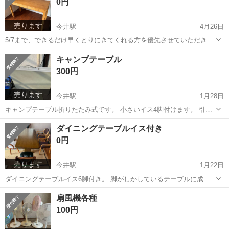
0円
め加工】 表面...
売ります
今井駅
4月26日
5/7まで、できるだけ早くとりにきてくれる方を優先させていただきま
す。 よろしくおねがいします。 ・120×50 高さ72（㎝）
長野
長野市
今井駅
テーブル
木製
キャンプテーブル
300円
売ります
今井駅
1月28日
キャンプテーブル折りたたみ式です。 小さいイス4脚付けます。 引取
り可能方、宜しくお願いします。
長野
長野市
今井駅
テーブル
キャンプテーブル
ダイニングテーブルイス付き
0円
売ります
今井駅
1月22日
ダイニングテーブルイス6脚付き。 脚がしかしているテーブルに成り
ます。 天板に何か所か剥げている箇所があります。 イスは違う椅子が
長野
長野市
今井駅
ダイニングセット
イス
扇風機各種
6脚です。 サイズ画像の商品案内をご覧ください。 引取り可能な方、
100円
宜しくお願いします。