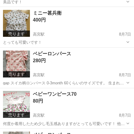
美品です！
福岡
福岡市
西鉄平尾駅
ベビー用品
スリング
ミニー甚兵衛
400円
売ります
高宮駅
8月7日
とっても可愛いです！
福岡
福岡市
高宮駅
ベビー用品
ミニー
ベビーロンパース
280円
売ります
高宮駅
8月7日
gap スイカ柄ロンパース 0-3month 60くらいのサイズです。 生まれる
前に買いましたが、着る前にサイズアウトしてしましました。 タグは
福岡
福岡市
高宮駅
ベビー用品
ロンパース
ベビーワンピース70
切ってしまいましたが、未使用です
80円
売ります
高宮駅
8月7日
何度か着用したため少し毛玉感ありますがとっても可愛いです！ 他の
ものを購入してくださった方には無料でお渡しします
福岡
福岡市
高宮駅
ベビー用品
ベビー