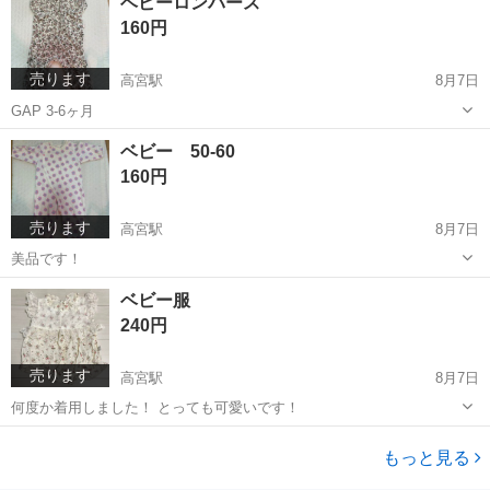
ベビーロンパース
160円
売ります
高宮駅
8月7日
GAP 3-6ヶ月
福岡
福岡市
高宮駅
ベビー用品
ロンパース
ベビー 50-60
160円
売ります
高宮駅
8月7日
美品です！
福岡
福岡市
高宮駅
ベビー用品
ベビー
ベビー服
240円
売ります
高宮駅
8月7日
何度か着用しました！ とっても可愛いです！
福岡
福岡市
高宮駅
ベビー用品
もっと見る