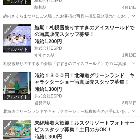
株式会社ESPD
アルバイト
鵡川駅
4月14日
静内さくらまつりにご来場したお客様の写真を撮影及び販売するお仕
事です。 撮影に関しては研修で簡単に覚えることが出来るので安心で
北海道
日高郡
鵡川駅
接客
まつり
短期！札幌雪祭りすすきのアイスワールドで
す。 お客様と楽しくコミュニケーションがとれる方であれば誰でも
の写真販売スタッフ募集！
OK！ お客様の思い出作りのお...
時給1,200円
株式会社ESPD
アルバイト
すすきの駅
1月18日
札幌雪祭りのすすきの会場「すすきのアイスワールド」での 写真撮影
及び販売業務のアルバイトです。 未経験者大歓迎！誰でも簡単に始め
北海道
札幌市
すすきの駅
接客
スタッフ
時給１３００円！北海道グリーンランド キ
れるお仕事です。 勤務期間は２月４日～１１日までの短期 勤務時間は
ャラクターショー写真販売スタッフ募集！
１５時～２２時...
時給1,300円
株式会社ESPD
アルバイト
岩見沢駅
8月31日
北海道グリーンランドでキャラクターショー写真販売のお手伝いをし
ていただくお仕事です。 主に撮影券の販売とお客様の誘導のお手伝い
北海道
岩見沢市
岩見沢駅
その他
キャラクターショー
未経験者大歓迎！ルスツリゾートフォトサー
をしていただきます。 特に難しい業務内容ではないので誰でも簡単に
ビススタッフ募集！土日のみOK！
できるお仕事となります。 ...
時給1,300円