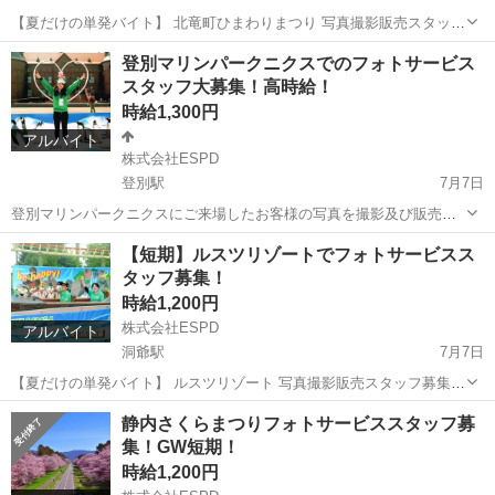
【夏だけの単発バイト】 北竜町ひまわりまつり 写真撮影販売スタッフ
募集！ 日本一の面積を誇る「北竜町ひまわりまつり」で、来場された
北海道
雨竜郡
秩父別駅
その他
まつり
登別マリンパークニクスでのフォトサービス
お客様の思い出の写真を撮影・販売するお仕事です。 ✨ こんなお仕事
スタッフ大募集！高時給！
です ● 満...
時給1,300円
アルバイト
株式会社ESPD
登別駅
7月7日
登別マリンパークニクスにご来場したお客様の写真を撮影及び販売す
るお仕事です。 撮影に関しては一からの研修で簡単に覚えることが出
北海道
登別市
登別駅
その他
スタッフ
【短期】ルスツリゾートでフォトサービスス
来るので安心です。 お客様と楽しくコミュニケーションがとれる方で
タッフ募集！
あれば誰でもOK！ お客様の...
時給1,200円
株式会社ESPD
アルバイト
洞爺駅
7月7日
【夏だけの単発バイト】 ルスツリゾート 写真撮影販売スタッフ募集！
夏の遊園地で、来場されたお客様の思い出の写真を撮影・販売するお
北海道
虻田郡
洞爺駅
その他
スタッフ
静内さくらまつりフォトサービススタッフ募
仕事です。 ✨ こんなお仕事です ● 遊園地のアトラクションでお客様
集！GW短期！
の記念写真...
時給1,200円