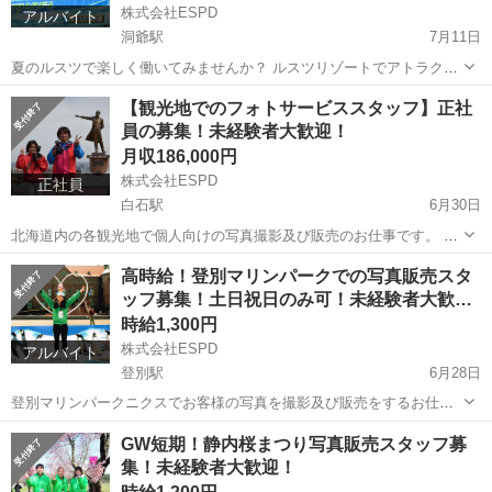
株式会社ESPD
アルバイト
洞爺駅
7月11日
夏のルスツで楽しく働いてみませんか？ ルスツリゾートでアトラクシ
ョンのライドショットを撮影して販売するお仕事です。 撮影は半自動
北海道
虻田郡
洞爺駅
接客
時給
【観光地でのフォトサービススタッフ】正社
でとても簡単！誰でも簡単に出来る内容です。 未経験者大歓迎！ 年齢
員の募集！未経験者大歓迎！
性別不問 お...
月収186,000円
株式会社ESPD
正社員
白石駅
6月30日
北海道内の各観光地で個人向けの写真撮影及び販売のお仕事です。 撮
影方法や業務内容については1からの研修で覚えることができますので
北海道
札幌市
白石駅
サービス業
未経験
高時給！登別マリンパークでの写真販売スタ
全くの未経験者でも大丈夫です。 カメラに興味がある方や旅行が趣味
ッフ募集！土日祝日のみ可！未経験者大歓…
な方にはぴったり...
時給1,300円
株式会社ESPD
アルバイト
登別駅
6月28日
登別マリンパークニクスでお客様の写真を撮影及び販売をするお仕事
です。 未経験者大歓迎！！ 撮影とは言っても操作はとても簡単ですの
北海道
登別市
登別駅
その他
スタッフ
GW短期！静内桜まつり写真販売スタッフ募
で誰でもすぐに覚えることができます。 撮影が苦手な方は販売のみの
集！未経験者大歓迎！
業務も可能です。 お...