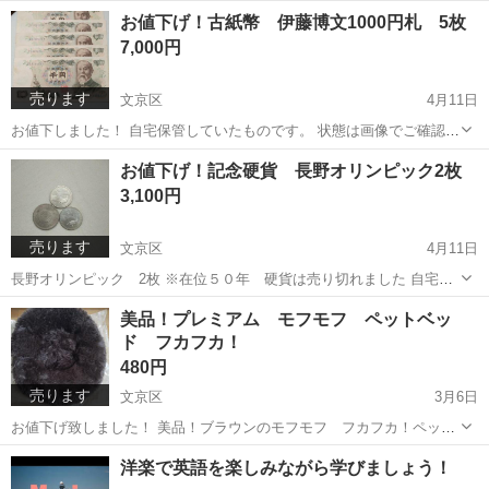
ブラック 長靴 防水 Sサイズ 幅広サイズのデザインのようで24cm
東京
文京区
本郷三丁目駅
靴
場所
お値下げ！古紙幣 伊藤博文1000円札 5枚
サイズの幅狭の足でも対応可能でした 台風対策に！ 大雨の際にも丈が
7,000円
10cm以上あるため濡れる...
売ります
文京区
4月11日
お値下しました！ 自宅保管していたものです。 状態は画像でご確認下
さい。
東京
文京区
その他
伊藤博文
お値下げ！記念硬貨 長野オリンピック2枚
3,100円
売ります
文京区
4月11日
長野オリンピック 2枚 ※在位５０年 硬貨は売り切れました 自宅保
管のためケースは無いものです。 状態は画像でご確認下さい。
東京
文京区
その他
記念硬貨
美品！プレミアム モフモフ ペットベッ
ド フカフカ！
480円
売ります
文京区
3月6日
お値下げ致しました！ 美品！ブラウンのモフモフ フカフカ！ペット
ベッドです シリーズ4万個売り上げたお品との情報が商品タグについ
東京
文京区
ベッド
洋楽で英語を楽しみながら学びましょう！
ております 幅50ｃｍ 奥行50cm 高さ13cm 裏側にはすべりどめがつい