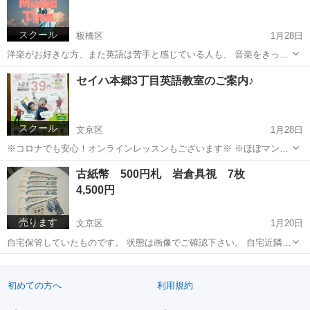
ています...
スクール
板橋区
1月28日
洋楽がお好きな方、また英語は苦手と感じている人も、 音楽をきっか
けにして楽しく英語を学びましょう！ 洋楽で英語を学べことで期待で
東京
板橋区
英会話
洋楽
セイハ本郷3丁目英語教室のご案内♪
きる効果は以下です。 1.視覚と聴覚の両方を使うことにより英語を自
然と受け入れるこ...
スクール
文京区
1月28日
※コロナでも安心！オンラインレッスンもございます※ ※ほぼマンツ
ーマンでレッスンを実施します！お子さんのレベルに合わせてレッス
東京
文京区
英検
クラス
古紙幣 500円札 岩倉具視 7枚
ンしますので安心です。 現在キャンペーン中です。 詳しくはチラシ画
4,500円
像をご参照ください。 ...
売ります
文京区
1月20日
自宅保管していたものです。 状態は画像でご確認下さい。 自宅近隣に
てお渡し致します
東京
文京区
その他
古紙
初めての方へ
利用規約